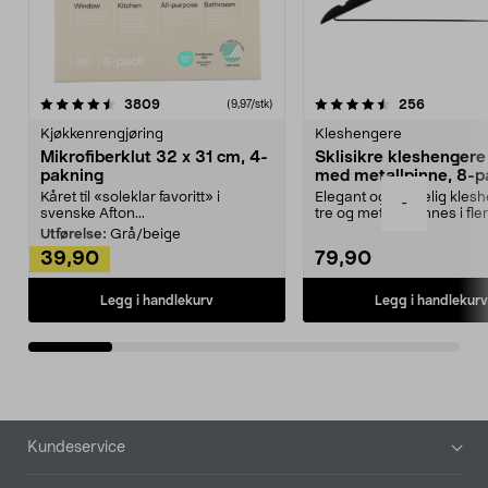
4.5av 5 stjerner
anmeldelser
4.5av 5 stjerner
anmeldels
3809
256
(9,97/stk)
Kjøkkenrengjøring
Kleshengere
Mikrofiberklut 32 x 31 cm, 4-
Sklisikre kleshengere 
pakning
med metallpinne, 8-p
Kåret til «soleklar favoritt» i
Elegant og skikkelig kles
-
svenske Afton...
tre og metall – finnes i fle
Kleshe...
Utførelse:
Grå/beige
39,90
79,90
Legg i handlekurv
Legg i handlekurv
Bunntekst
Kundeservice