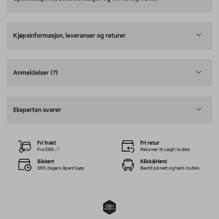
Kjøpsinformasjon, leveranser og returer
Anmeldelser
(7)
Eksperten svarer
Fri frakt
Fri retur
Fra 599,–*
Returner til valgfri butikk
Sikkert
Klikk&Hent
365 dagers åpent kjøp
Bestill på nett og hent i butikk