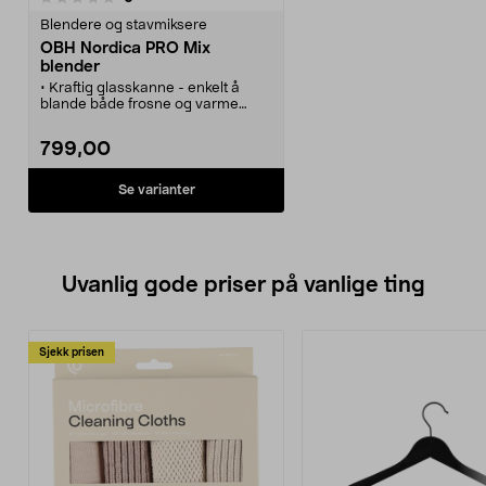
Blendere og stavmiksere
OBH Nordica PRO Mix
blender
• Kraftig glasskanne - enkelt å
blande både frosne og varme
ingredienser.
• Trinnløs innstilling i tillegg til
799,00
program for smoothie, intervall og
is-knusing.
• Miks en vitaminrik smoothie eller
Se varianter
lag en god suppe.
• Kapasitet på hele 1,75 liter.
Uvanlig gode priser på vanlige ting
Sjekk prisen