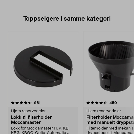
Toppselgere i samme kategori
4.5 av 5 stjerner
anmeldelser
4.5 av 5 stjerner
anmeldel
951
450
Hjem reservedeler
Hjem reservedeler
Lokk til filterholder
Filterholder Moccama
Moccamaster
med manuelt dryppst
Lokk for Moccamaster H, K, KB,
Filterholder med mekanis
KBG, KBGC, Optio, Automatic,
dryppstopp, til Moccamas