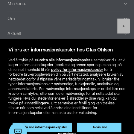
Min konto
Om
Product
+
quantity
Aktuelt
Våre selskaper
Vi bruker informasjonskapsler hos Clas Ohlson
Ved å trykke på
«Godta alle informasjonskapsler»
samtykker du i at vi
Finn din butikk
lagrer informasjonskapsler (cookies) og annen sporingsteknologi på
din enhet i henhold til vår
policy for informasjonskapsler
for å
forbedre brukeropplevelsen din på vårt nettsted, analysere bruken av
SE
NO
FI
nettstedet og for å tilpasse våre markedsføringstiltak. Vi bruker fire
typer informasjonskapsler: nødvendige, funksjonelle, analytiske og
annonserelaterte. For nødvendige informasjonskapsler er det ikke noe
krav om samtykke, ettersom de er nødvendige for at nettstedet skal
fungere. Hvis du istedenfor ønsker å skreddersy dine valg, kan du
trykke på
«Innstillinger»
. Ditt samtykke er frivillig og kan trekkes
tilbake når som helst ved å endre dine innstillinger for
informasjonskapsler eller kontakte oss for veiledning.
Privacy statement
Medlemsvilkår
Kjøpsvilkår
For bedrifter
Endre til priser ekskl. moms
Godta alle informasjonskapsler
Avvis alle
Legg i handlekurv
(1)