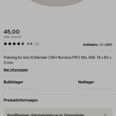
45,00
(inkl. moms)
4.6
(
7
)
Artikkelnr.:
51-2985
Pakning for kniv til Blender OBH Nordica PRO Mix. Mål: 74 x 60 x
3 mm
Mer informasjon
Butikklager
Nettlager
Henter lagerstatus...
Henter lagerstatus...
Produktinformasjon
Spesifikasjoner, dokumentasjon og ev. faresymboler