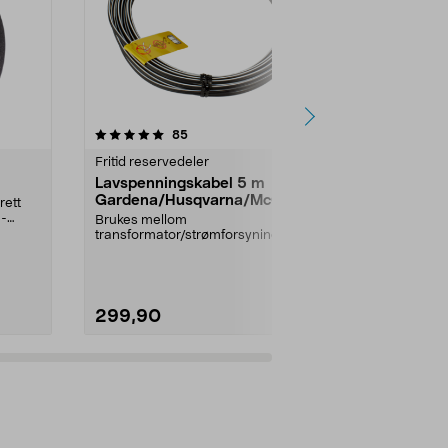
4.5 av 5 stjerner
anmeldelser
4.0
85
1
Fritid reservedeler
Fritid reserve
Lavspenningskabel 5 m
Fremre hjul
Gardena/Husqvarna/McCullo
Gardena/H
rett
ch/Flymo
ch/Flymo
1-
Brukes mellom
Til bl.a. robo
transformator/strømforsyning og
Husqvarna, G
ladestasjon.Til bl.a. robotgresskl...
McCulloch: Hu
299,90
399,90