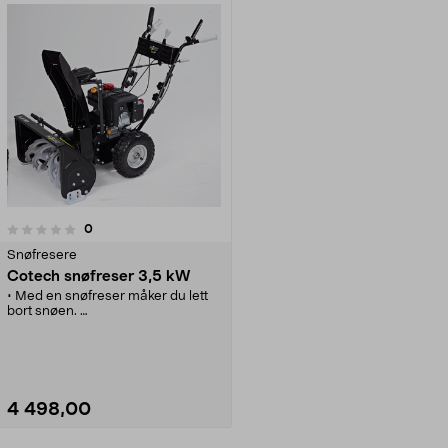
anmeldelser
0
Snøfresere
Cotech snøfreser 3,5 kW
• Med en snøfreser måker du lett
bort snøen.
• Kastelengde på opptil 8 meter.
• Friksjonsgir og drift på begge
hjulene - gode kjøreegenskaper.
• Bensindrevet 4-takts motor med
startsnor og primer.
4 498,00