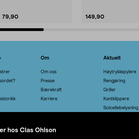
79,90
149,90
Legg i handlekurv
Legg i handlekurv
o
Om
Aktuelt
strer
Om oss
Høytrykkspylere
sordet?
Presse
Rengjøring
Bærekraft
Griller
istorikk
Karriere
Kantklippere
Solcellebelysning
er hos Clas Ohlson