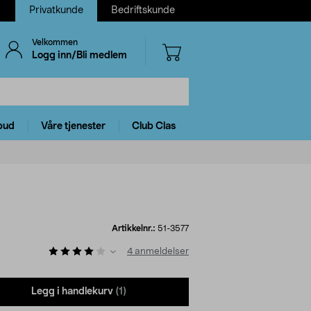
Privatkunde
Bedriftskunde
Velkommen
Logg inn/Bli medlem
bud
Våre tjenester
Club Clas
Artikkelnr.:
51-3577
4
anmeldelser
Legg i handlekurv
(1)