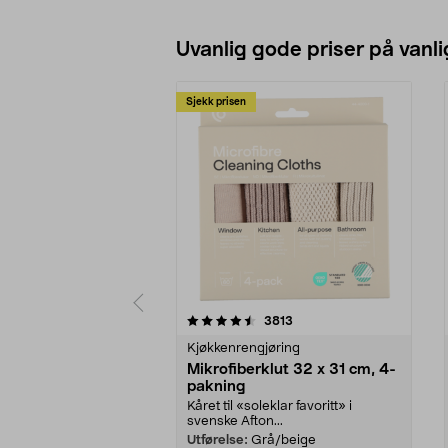
Legg i handlekurv
Uvanlig gode priser på vanli
Sjekk prisen
5av 5 stjerner
4.5av 5 stjerner
anmeldelser
3813
Kjøkkenrengjøring
Mikrofiberklut 32 x 31 cm, 4-
pakning
Kåret til «soleklar favoritt» i
svenske Afton...
Utførelse:
Grå/beige