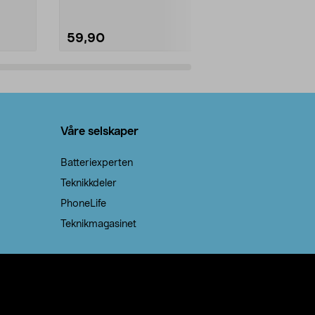
59,90
69,90
Legg i handlekurv
Legg 
Våre selskaper
Batteriexperten
Teknikkdeler
PhoneLife
Teknikmagasinet