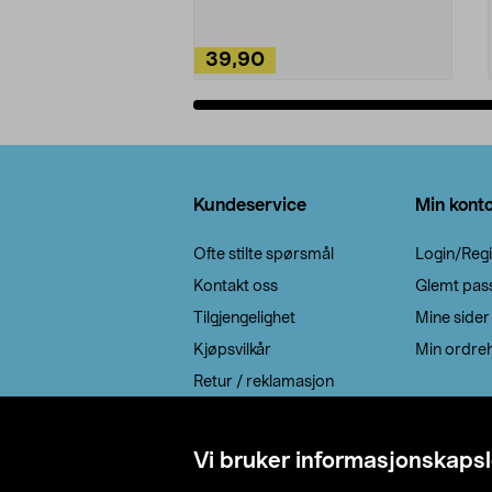
39,90
Legg i handlekurv
Bunntekst
Kundeservice
Min kont
Ofte stilte spørsmål
Login/Regi
Kontakt oss
Glemt pas
Tilgjengelighet
Mine sider
Kjøpsvilkår
Min ordreh
Retur / reklamasjon
EE-avfall
Cookie policy
Vi bruker informasjonskapsl
Leveringsalternativ