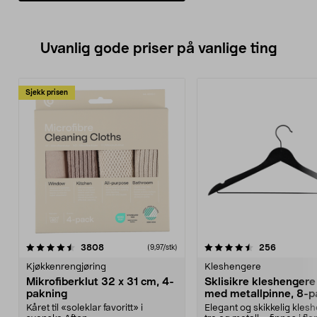
Uvanlig gode priser på vanlige ting
Sjekk prisen
4.5av 5 stjerner
anmeldelser
4.5av 5 stjerner
anmeldels
3808
256
(9,97/stk)
Kjøkkenrengjøring
Kleshengere
Mikrofiberklut 32 x 31 cm, 4-
Sklisikre kleshengere 
pakning
med metallpinne, 8-p
Kåret til «soleklar favoritt» i
Elegant og skikkelig kles