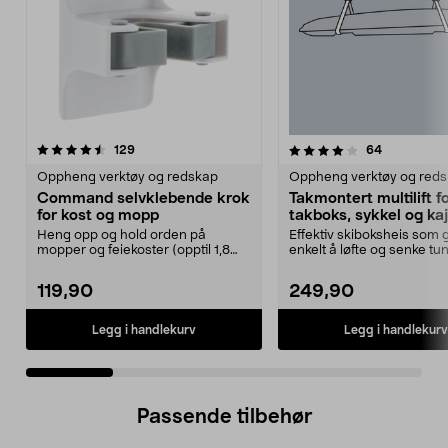
4.0 av 5 stjerner
anmeldelser
4.5 av 5 stjerner
anmeldelse
129
64
Oppheng verktøy og redskap
Oppheng verktøy og red
Command selvklebende krok
Takmontert multilift f
for kost og mopp
takboks, sykkel og ka
Heng opp og hold orden på
Effektiv skiboksheis som g
mopper og feiekoster (opptil 1,8
enkelt å løfte og senke tu
kg). Command kosthold...
gjenstander. Tak...
119,90
249,90
Legg i handlekurv
Legg i handlekurv
Passende tilbehør