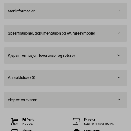
Mer informasjon
Spesifikasjoner, dokumentasjon og ev. faresymboler
Kjøpsinformasjon, leveranser og returer
Anmeldelser
(5)
Eksperten svarer
Fri frakt
Fri retur
Fra 599,–*
Returner til valgfri butikk
Sikkert
Klikk&Hent