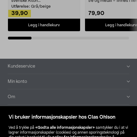
svenske Afton...
tre og metall – finnes i fle
Kleshe...
Utførelse:
Grå/beige
39,90
79,90
Legg i handlekurv
Legg i handlekurv
Bunntekst
Kundeservice
Min konto
Om
Aktuelt
Vi bruker informasjonskapsler hos Clas Ohlson
Våre selskaper
Ved å trykke på
«Godta alle informasjonskapsler»
samtykker du i at vi
lagrer informasjonskapsler (cookies) og annen sporingsteknologi på