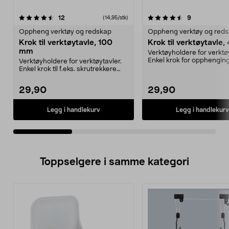
4.5av 5 stjerner
anmeldelser
4.5av 5 stjerner
anmeldelser
12
9
(14,95/stk)
Oppheng verktøy og redskap
Oppheng verktøy og red
Krok til verktøytavle, 100
Krok til verktøytavle
mm
Verktøyholdere for verktøy
Enkel krok for opphengin
Verktøyholdere for verktøytavler.
målebånd, teiprul...
Enkel krok til f.eks. skrutrekkere
med skaft m...
29,90
29,90
Legg i handlekurv
Legg i handlekurv
Toppselgere i samme kategori