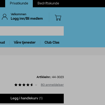
Privatkunde
Bedriftskunde
Velkommen
Logg inn/Bli medlem
bud
Våre tjenester
Club Clas
Artikkelnr.:
44-3023
80
anmeldelser
Legg i handlekurv
(1)