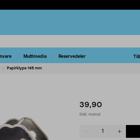
rnvare
Multimedia
Reservedeler
Til
Papirklype 145 mm
39,90
(inkl. moms)
Product
quantity