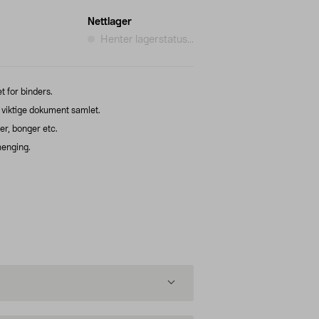
Nettlager
Henter lagerstatus...
 for binders.
viktige dokument samlet.
er, bonger etc.
henging.