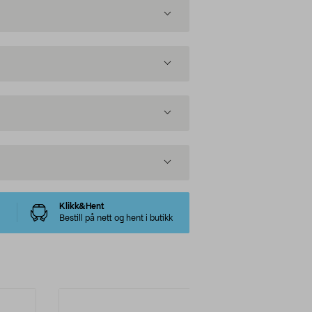
Klikk&Hent
Bestill på nett og hent i butikk