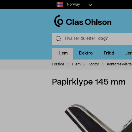
Select
Norway
market
Hjem
Elektro
Fritid
Je
Forside
Hjem
Kontor
Kontorrekvisita
Papirklype 145 mm