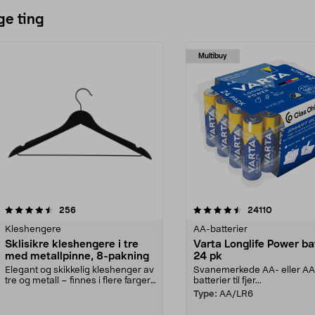
ge ting
Multibuy
4.5av 5 stjerner
anmeldelser
4.5av 5 stjerner
anmeldels
256
24110
Kleshengere
AA-batterier
Sklisikre kleshengere i tre
Varta Longlife Power ba
med metallpinne, 8-pakning
24 pk
Elegant og skikkelig kleshenger av
Svanemerkede AA- eller A
tre og metall – finnes i flere farger.
batterier til fjer...
Kleshe...
Type:
AA/LR6