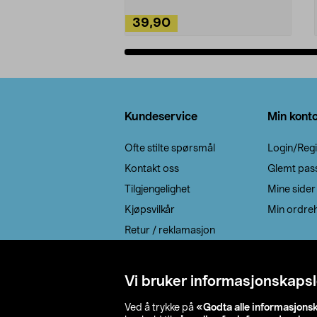
39,90
Legg i handlekurv
Bunntekst
Kundeservice
Min kont
Ofte stilte spørsmål
Login/Regi
Kontakt oss
Glemt pas
Tilgjengelighet
Mine sider
Kjøpsvilkår
Min ordreh
Retur / reklamasjon
EE-avfall
Cookie policy
Vi bruker informasjonskapsl
Leveringsalternativ
Ved å trykke på
«Godta alle informasjons