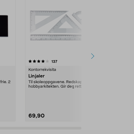
4.5 av 5 stjerner
anmeldelser
4.0
137
9
Kontorrekvisita
Kontorrekvisi
Linjaler
Kartnåler b
80-paknin
frie. 2
Til skoleoppgavene. Redskap for
hobbyarkitekten. Gir deg rette
Brukervennlige
linjer og vinkler.
bilder, lappe...
Utførelse:
Met
69,90
19,90