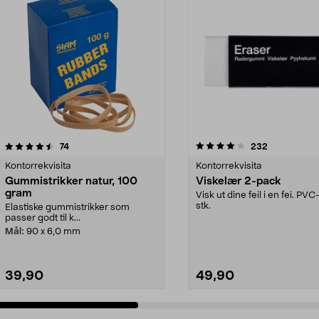
4.0 av 5 stjerner
anmeldelser
4.0 av 5 stjerner
anmeldelser
74
232
Kontorrekvisita
Kontorrekvisita
Gummistrikker natur, 100
Viskelær 2-pack
gram
Visk ut dine feil i en fei. PVC-
stk.
Elastiske gummistrikker som
passer godt til k...
Mål:
90 x 6,0 mm
39,90
49,90