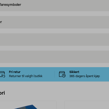
 faresymboler
er
Fri retur
Sikkert
Returner til valgfri butikk
365 dagers åpent kjøp
ri