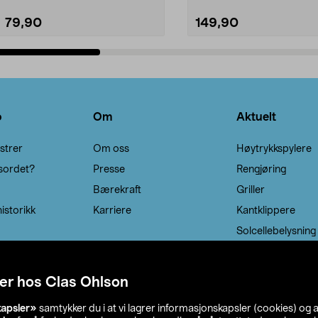
79,90
149,90
Legg i handlekurv
Legg i handlekurv
o
Om
Aktuelt
strer
Om oss
Høytrykkspylere
sordet?
Presse
Rengjøring
Bærekraft
Griller
istorikk
Karriere
Kantklippere
Solcellebelysning
er hos Clas Ohlson
kapsler»
samtykker du i at vi lagrer informasjonskapsler (cookies) og 