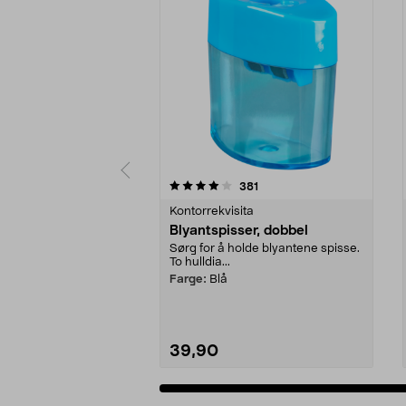
0 av 5 stjerner
4.5 av 5 stjerner
anmeldelser
381
Kontorrekvisita
Blyantspisser, dobbel
Sørg for å holde blyantene spisse.
To hulldia...
Farge:
Blå
39,90