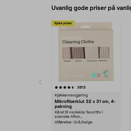
Uvanlig gode priser på vanli
Sjekk prisen
5av 5 stjerner
4.5av 5 stjerner
anmeldelser
3813
Kjøkkenrengjøring
Mikrofiberklut 32 x 31 cm, 4-
pakning
Kåret til «soleklar favoritt» i
svenske Afton...
Utførelse:
Grå/beige