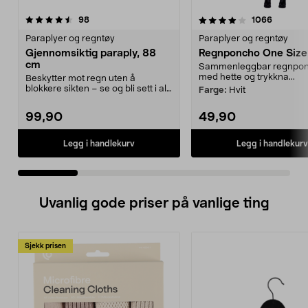
4.0 av 5 stjerner
anmeldelser
4.0 av 5 stjerner
anmeldel
98
1066
Paraplyer og regntøy
Paraplyer og regntøy
Gjennomsiktig paraply, 88
Regnponcho One Size
cm
Sammenleggbar regnpo
med hette og trykkna...
Beskytter mot regn uten å
blokkere sikten – se og bli sett i all
Farge:
Hvit
slags vær. Gjen...
99,90
49,90
Legg i handlekurv
Legg i handlekurv
Uvanlig gode priser på vanlige ting
Sjekk prisen