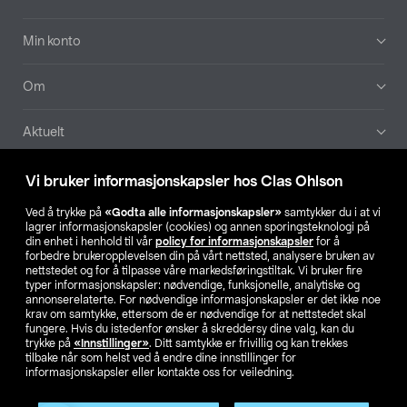
Min konto
Om
Aktuelt
Våre selskaper
Vi bruker informasjonskapsler hos Clas Ohlson
Ved å trykke på
«Godta alle informasjonskapsler»
samtykker du i at vi
Finn din butikk
lagrer informasjonskapsler (cookies) og annen sporingsteknologi på
din enhet i henhold til vår
policy for informasjonskapsler
for å
forbedre brukeropplevelsen din på vårt nettsted, analysere bruken av
SE
NO
FI
nettstedet og for å tilpasse våre markedsføringstiltak. Vi bruker fire
typer informasjonskapsler: nødvendige, funksjonelle, analytiske og
annonserelaterte. For nødvendige informasjonskapsler er det ikke noe
krav om samtykke, ettersom de er nødvendige for at nettstedet skal
fungere. Hvis du istedenfor ønsker å skreddersy dine valg, kan du
trykke på
«Innstillinger»
. Ditt samtykke er frivillig og kan trekkes
tilbake når som helst ved å endre dine innstillinger for
informasjonskapsler eller kontakte oss for veiledning.
Privacy statement
Medlemsvilkår
Kjøpsvilkår
For bedrifter
Endre til priser ekskl. moms