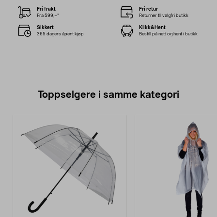
Fri frakt
Fri retur
Fra 599,–*
Returner til valgfri butikk
Sikkert
Klikk&Hent
365 dagers åpent kjøp
Bestill på nett og hent i butikk
Toppselgere i samme kategori