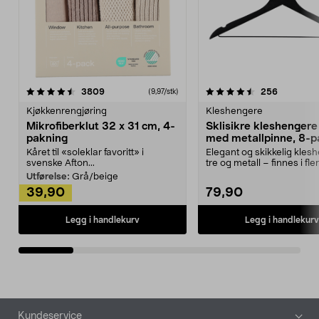
4.5av 5 stjerner
anmeldelser
4.5av 5 stjerner
anmeldels
3809
256
(9,97/stk)
Kjøkkenrengjøring
Kleshengere
Mikrofiberklut 32 x 31 cm, 4-
Sklisikre kleshengere 
pakning
med metallpinne, 8-p
Kåret til «soleklar favoritt» i
Elegant og skikkelig kles
svenske Afton...
tre og metall – finnes i fle
Kleshe...
Utførelse:
Grå/beige
39,90
79,90
Legg i handlekurv
Legg i handlekurv
Bunntekst
Kundeservice