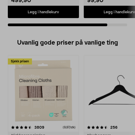
499,90
99,90
Legg i handlekurv
Legg i handlekurv
Uvanlig gode priser på vanlige ting
Sjekk prisen
4.5av 5 stjerner
anmeldelser
4.5av 5 stjerner
anmeldels
3809
256
(9,97/stk)