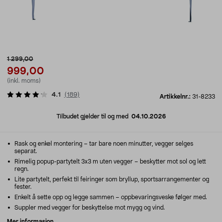
1 299,00
999,00
(inkl. moms)
4.1
(
189
)
Artikkelnr.:
31-8233
Tilbudet gjelder til og med
04.10.2026
Rask og enkel montering – tar bare noen minutter, vegger selges
separat.
Rimelig popup-partytelt 3x3 m uten vegger – beskytter mot sol og lett
regn.
Lite partytelt, perfekt til feiringer som bryllup, sportsarrangementer og
fester.
Enkelt å sette opp og legge sammen – oppbevaringsveske følger med.
Suppler med vegger for beskyttelse mot mygg og vind.
Mer informasjon