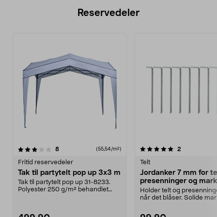
Reservedeler
5.0av 5 stjerner
anmeldelser
anmeldelser
8
2
(55,54/m²)
Fritid reservedeler
Telt
Tak til partytelt pop up 3x3 m
Jordanker 7 mm for te
presenninger og mark
Tak til partytelt pop up 31-8233.
10-pakning
Polyester 250 g/m² behandlet
Holder telt og presenning
med vannavvisende...
når det blåser. Solide ma
for midlert...