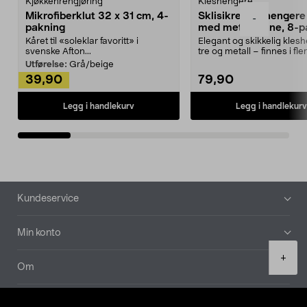
Kjøkkenrengjøring
Kleshengere
Mikrofiberklut 32 x 31 cm, 4-
Sklisikre kleshengere 
-
pakning
med metallpinne, 8-p
Kåret til «soleklar favoritt» i
Elegant og skikkelig kles
svenske Afton...
tre og metall – finnes i fle
Kleshe...
Utførelse:
Grå/beige
39,90
79,90
Legg i handlekurv
Legg i handlekurv
Bunntekst
Kundeservice
Min konto
Product
+
quantity
Om
Aktuelt