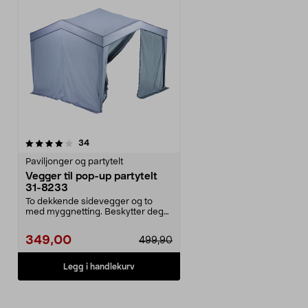
anmeldelser
34
Paviljonger og partytelt
Vegger til pop-up partytelt
31-8233
To dekkende sidevegger og to
med myggnetting. Beskytter deg
og gjestene dine mot...
349,00
499,90
Legg i handlekurv