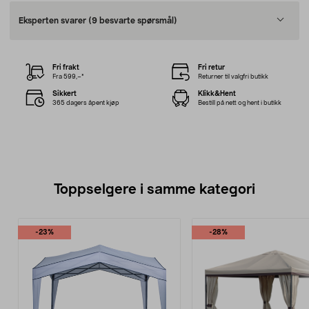
Eksperten svarer
(9 besvarte spørsmål)
Fri frakt
Fri retur
Fra 599,–*
Returner til valgfri butikk
Sikkert
Klikk&Hent
365 dagers åpent kjøp
Bestill på nett og hent i butikk
Toppselgere i samme kategori
-23%
-28%