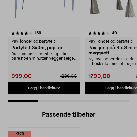
4.0 av 5 stjerner
anmeldelser
4.0 av 5 stjerner
anmeldelse
189
49
Paviljonger og partytelt
Paviljonger og partytelt
Partytelt 3x3m, pop up
Paviljong på 3 x 3 m 
myggnett
Rask og enkel montering – tar
bare noen minutter, vegger selges
Nyt avslappende stunder 
separat. Rimelig...
– beskyttet mot lett regn
Paviljong med...
999,00
1799,00
1299,00
Legg i handlekurv
Legg i handlekurv
Passende tilbehør
-30%