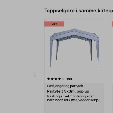
Toppselgere i samme katego
-23%
0 av 5 stjerner
4.0 av 5 stjerner
anmeldelser
189
Paviljonger og partytelt
Partytelt 3x3m, pop up
Rask og enkel montering – tar
bare noen minutter, vegger selges
separat. Rimelig...