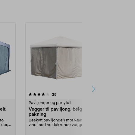
4.0 av 5 stjerner
anmeldelser
3.0
38
2
Paviljonger og partytelt
Telt
elt
Vegger til paviljong, beige, 4-
Tilbehør til 
pakning
hagepavilj
to
Beskytt paviljongen mot vær og
Alt du trenger 
r deg
vind med heldekkende vegger. 4
paviljongen i 
vegger på 3 x 3 m ...
tilbehør for ...