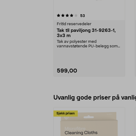
0av 5 stjerner
5.0av 5 stjerner
anmeldelser
53
Fritid reservedeler
Tak til paviljong 31-9263-1,
3x3 m
Tak av polyester med
vannavstøtende PU-belegg som
beskytter mot lett regn.Taket ...
599,00
Legg i handlekurv
Uvanlig gode priser på vanli
Sjekk prisen