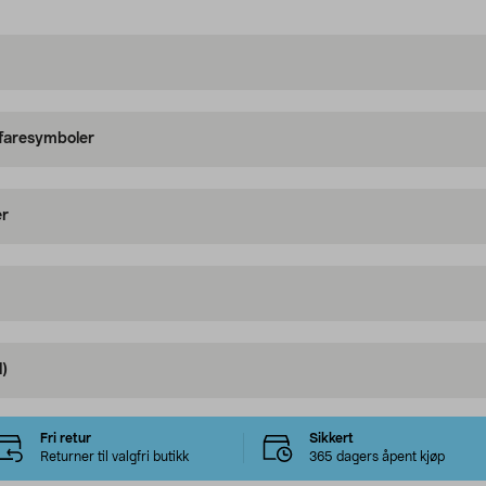
 faresymboler
er
)
Fri retur
Sikkert
Returner til valgfri butikk
365 dagers åpent kjøp