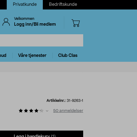
Privatkunde
Bedriftskunde
Velkommen
Logg inn/Bli medlem
bud
Våre tjenester
Club Clas
Artikkelnr.:
31-9263-1
50
anmeldelser
Legg i handlekurv
(1)