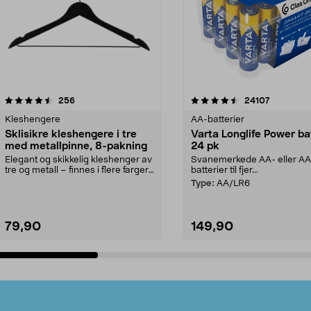
4.5av 5 stjerner
anmeldelser
4.5av 5 stjerner
anmeldels
256
24107
Kleshengere
AA-batterier
Sklisikre kleshengere i tre
Varta Longlife Power ba
med metallpinne, 8-pakning
24 pk
Elegant og skikkelig kleshenger av
Svanemerkede AA- eller A
tre og metall – finnes i flere farger.
batterier til fjer...
Kleshe...
Type:
AA/LR6
79,90
149,90
Legg i handlekurv
Legg i handlekurv