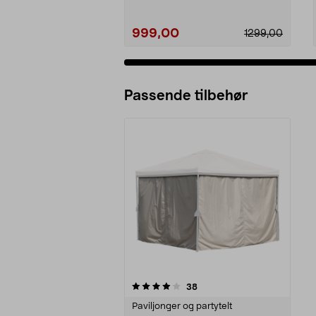
999,00
1299,00
Passende tilbehør
0av 5 stjerner
anmeldelser
38
Paviljonger og partytelt