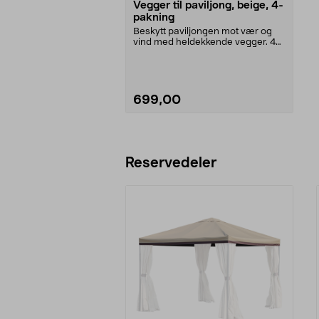
Vegger til paviljong, beige, 4-
pakning
Beskytt paviljongen mot vær og
vind med heldekkende vegger. 4
vegger på 3 x 3 m ...
699,00
Legg i handlekurv
Reservedeler