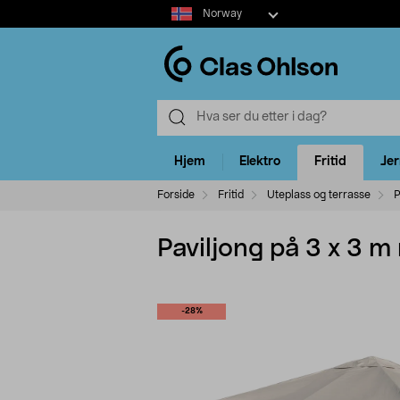
Select
Norway
market
Hjem
Elektro
Fritid
Je
Forside
Fritid
Uteplass og terrasse
P
Paviljong på 3 x 3 
-28%