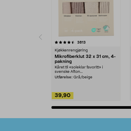
5av 5 stjerner
4.5av 5 stjerner
anmeldelser
3813
Kjøkkenrengjøring
Mikrofiberklut 32 x 31 cm, 4-
pakning
Kåret til «soleklar favoritt» i
svenske Afton...
Utførelse:
Grå/beige
39,90
Legg i handlekurv
Bunntekst