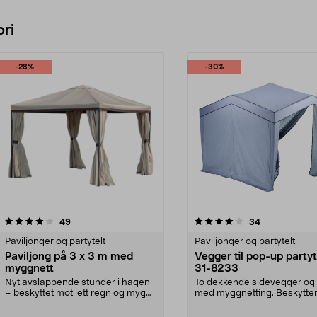
ri
-28%
-30%
4.0 av 5 stjerner
anmeldelser
4.0 av 5 stjerner
anmeldelser
49
34
Paviljonger og partytelt
Paviljonger og partytelt
Paviljong på 3 x 3 m med
Vegger til pop-up partyt
myggnett
31-8233
Nyt avslappende stunder i hagen
To dekkende sidevegger og 
– beskyttet mot lett regn og mygg.
med myggnetting. Beskytte
Paviljong med...
og gjestene dine mot...