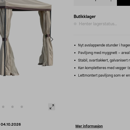
quantity
Butikklager
Henter lagerstatus...
Nyt avslappende stunder i hagen
Paviljong med myggnett – areal 
Stabil, svartlakkert, galvaniser
Kan kompletteres med vegger (s
Lettmontert paviljong som er enke
d
04.10.2026
Mer informasjon