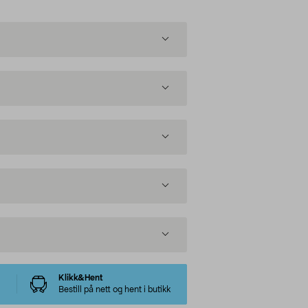
Klikk&Hent
Bestill på nett og hent i butikk