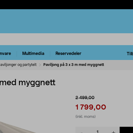
rnvare
Multimedia
Reservedeler
Til
aviljonger og partytelt
Paviljong på 3 x 3 m med myggnett
m med myggnett
2 499,00
1 799,00
(inkl. moms)
Product