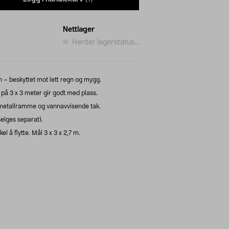
Nettlager
Henter lagerstatus...
 – beskyttet mot lett regn og mygg.
på 3 x 3 meter gir godt med plass.
t metallramme og vannavvisende tak.
elges separat).
l å flytte. Mål 3 x 3 x 2,7 m.