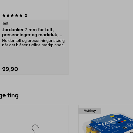
anmeldelser
2
Telt
Jordanker 7 mm for telt,
presenninger og markduk,
10-pakning
Holder telt og presenninger stødig
når det blåser. Solide markpinner
for midlert...
99,90
Legg i handlekurv
ge ting
Multibuy