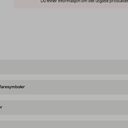
Du finner informasjon om det utgåtte produktet
 faresymboler
er