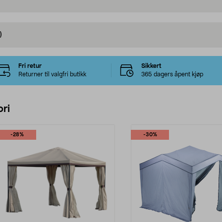
)
Fri retur
Sikkert
Returner til valgfri butikk
365 dagers åpent kjøp
ri
-28%
-30%