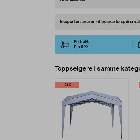
Eksperten svarer
(9 besvarte spørsmål
Fri frakt
Fra 599,–*
Toppselgere i samme katego
-23%