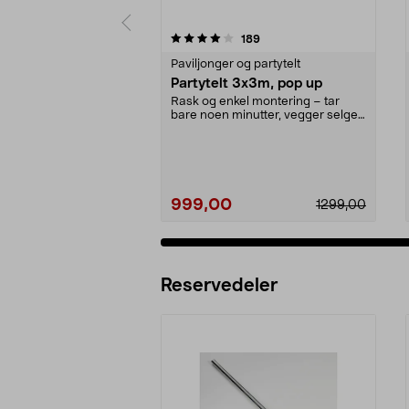
0 av 5 stjerner
4.0 av 5 stjerner
anmeldelser
189
Paviljonger og partytelt
Partytelt 3x3m, pop up
Rask og enkel montering – tar
bare noen minutter, vegger selges
separat. Rimelig...
999,00
1299,00
Reservedeler