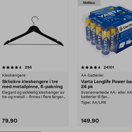
Multibuy
4.5av 5 stjerner
anmeldelser
4.5av 5 stjerner
anmeldels
256
24101
Kleshengere
AA-batterier
Sklisikre kleshengere i tre
Varta Longlife Power ba
med metallpinne, 8-pakning
24 pk
Elegant og skikkelig kleshenger av
Svanemerkede AA- eller A
tre og metall – finnes i flere farger.
batterier til fjer...
Kleshe...
Type:
AA/LR6
79,90
149,90