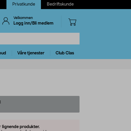
Privatkunde
Bedriftskunde
Velkommen
Logg inn/Bli medlem
bud
Våre tjenester
Club Clas
t
er
lignende produkter.