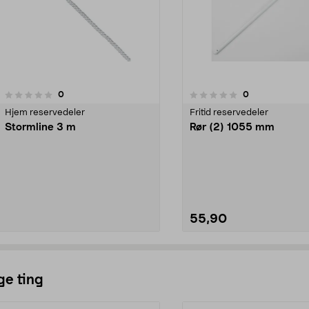
2.0av 5 stjerner
anmeldelser
anmeldelser
0
0
0.0 av 5 stjerner
Hjem reservedeler
Fritid reservedeler
Stormline 3 m
Rør (2) 1055 mm
55,90
Se varianter
Se varianter
ge ting