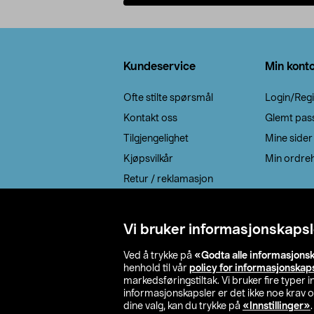
Legg i handlekurv
Bunntekst
Kundeservice
Min kont
Ofte stilte spørsmål
Login/Regi
Kontakt oss
Glemt pas
Tilgjengelighet
Mine sider
Kjøpsvilkår
Min ordreh
Retur / reklamasjon
EE-avfall
Cookie policy
Vi bruker informasjonskapsl
Leveringsalternativ
Ved å trykke på
«Godta alle informasjons
henhold til vår
policy for informasjonskap
markedsføringstiltak. Vi bruker fire typer
informasjonskapsler er det ikke noe krav 
dine valg, kan du trykke på
«Innstillinger»