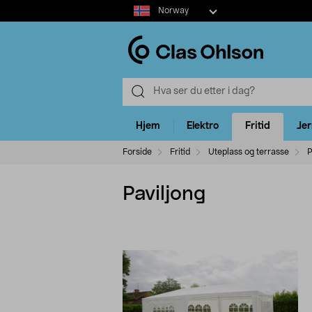
Select
Norway
market
Hjem
Elektro
Fritid
Je
Forside
Fritid
Uteplass og terrasse
P
Paviljong