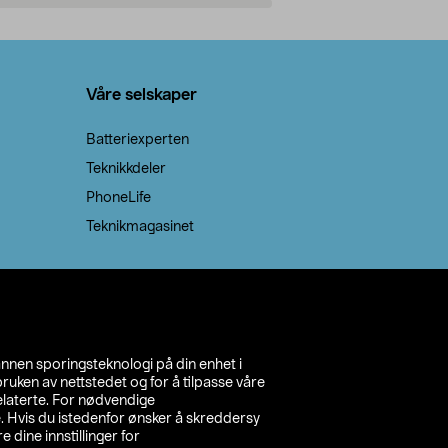
Legg i handlekurv
Legg 
Våre selskaper
Batteriexperten
Teknikkdeler
PhoneLife
Teknikmagasinet
annen sporingsteknologi på din enhet i
ruken av nettstedet og for å tilpasse våre
relaterte. For nødvendige
. Hvis du istedenfor ønsker å skreddersy
e dine innstillinger for