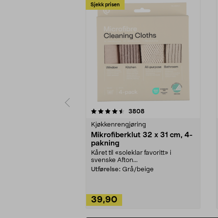
Sjekk prisen
5av 5 stjerner
4.5av 5 stjerner
anmeldelser
3808
Kjøkkenrengjøring
Mikrofiberklut 32 x 31 cm, 4-
pakning
Kåret til «soleklar favoritt» i
svenske Afton...
Utførelse:
Grå/beige
39,90