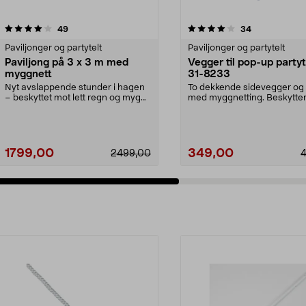
4.0 av 5 stjerner
anmeldelser
4.0 av 5 stjerner
anmeldelser
49
34
Paviljonger og partytelt
Paviljonger og partytelt
Paviljong på 3 x 3 m med
Vegger til pop-up partyt
myggnett
31-8233
Nyt avslappende stunder i hagen
To dekkende sidevegger og 
– beskyttet mot lett regn og mygg.
med myggnetting. Beskytte
Paviljong med...
og gjestene dine mot...
1799,00
349,00
2499,00