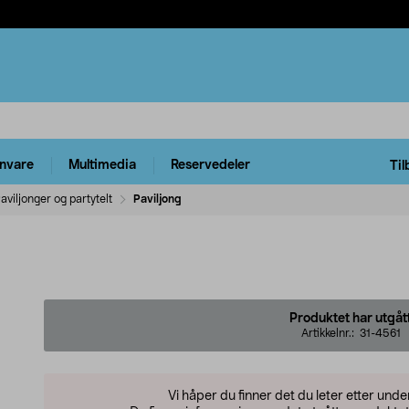
rnvare
Multimedia
Reservedeler
Til
aviljonger og partytelt
Paviljong
Produktet har utgåt
Artikkelnr.:
31-4561
Vi håper du finner det du leter etter und