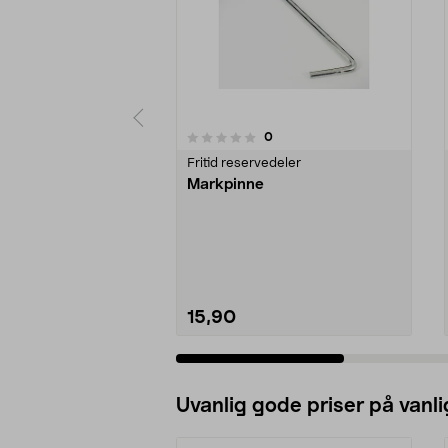
anmeldelser
0
0 av 5 stjerner
0.0 av 5 stjerner
Fritid reservedeler
Markpinne
15,90
Se varianter
Uvanlig gode priser på vanli