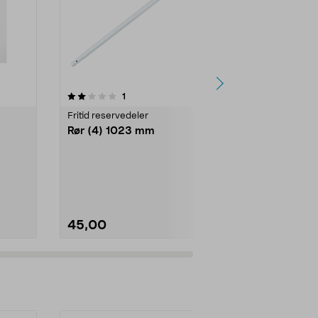
anmeldelser
1
0.0 av 5 stjerner
0.0
Fritid reservedeler
Fritid reserve
Rør (4) 1023 mm
Rør (5) 10
45,00
40,00
Se varianter
Se