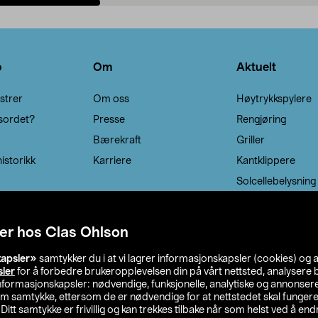
Legg i handlekurv
Legg i handlekurv
o
Om
Aktuelt
strer
Om oss
Høytrykkspylere
sordet?
Presse
Rengjøring
Bærekraft
Griller
istorikk
Karriere
Kantklippere
Solcellebelysning
er hos Clas Ohlson
kapsler»
samtykker du i at vi lagrer informasjonskapsler (cookies) og 
sler
for å forbedre brukeropplevelsen din på vårt nettsted, analysere b
 informasjonskapsler: nødvendige, funksjonelle, analytiske og annonse
om samtykke, ettersom de er nødvendige for at nettstedet skal fungere
. Ditt samtykke er frivillig og kan trekkes tilbake når som helst ved å endr