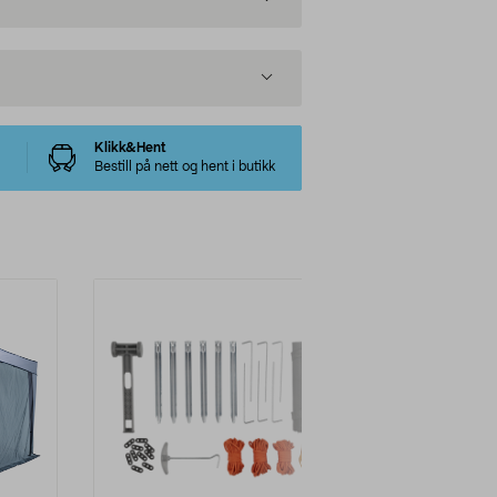
Klikk&Hent
Bestill på nett og hent i butikk