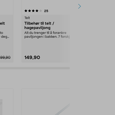
4.0 av 5 stjerner
anmeldelser
3.0
25
3
Telt
Paviljonger og
elt
Tilbehør til telt /
Vegger til p
hagepaviljong
pakning
to
Alt du trenger til å forankre
Beskytt pavil
r deg
paviljongen i bakken. 7 forskjellige
vind med hel
tilbehør for ...
vegger på 3 x 
149,90
699,00
499,90