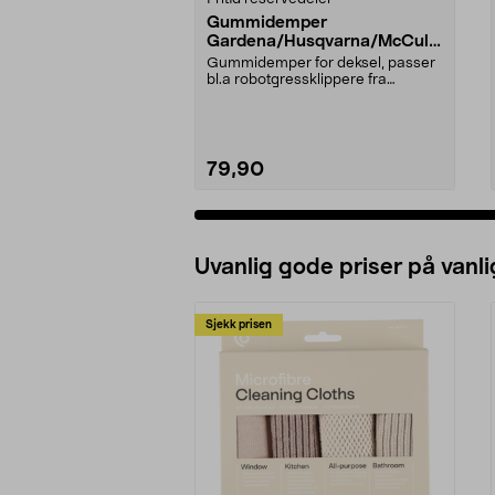
Gummidemper
Gardena/Husqvarna/McCullo
ch/Flymo
Gummidemper for deksel, passer
bl.a robotgressklippere fra
Gardena, Flymo og McC...
79,90
Uvanlig gode priser på vanli
Sjekk prisen