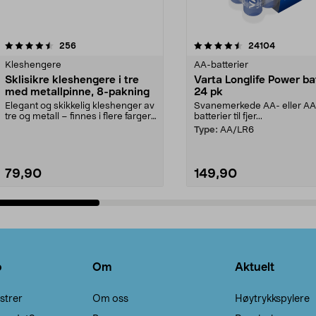
4.5av 5 stjerner
anmeldelser
4.5av 5 stjerner
anmeldels
256
24104
Kleshengere
AA-batterier
Sklisikre kleshengere i tre
Varta Longlife Power ba
med metallpinne, 8-pakning
24 pk
Elegant og skikkelig kleshenger av
Svanemerkede AA- eller A
tre og metall – finnes i flere farger.
batterier til fjer...
Kleshe...
Type:
AA/LR6
79,90
149,90
Legg i handlekurv
Legg i handlekurv
o
Om
Aktuelt
strer
Om oss
Høytrykkspylere