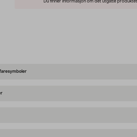
Du finner informasjon om det utgåtte produktet
 faresymboler
er