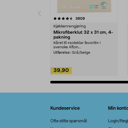
5av 5 stjerner
4.5av 5 stjerner
anmeldelser
3809
Kjøkkenrengjøring
Mikrofiberklut 32 x 31 cm, 4-
pakning
Kåret til «soleklar favoritt» i
svenske Afton...
Utførelse:
Grå/beige
39,90
Legg i handlekurv
Bunntekst
Kundeservice
Min kont
Ofte stilte spørsmål
Login/Regi