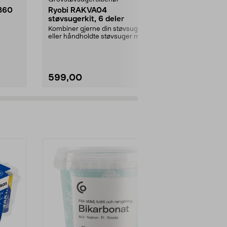
B60
Ryobi RAKVA04
Gummifot ti
støvsugerkit, 6 deler
pakning
Kombiner gjerne din støvsuger
Leveres i set
eller håndholdte støvsuger med
størrelse, total
skaft og munnstykke...
stykker.Innven
599,00
79,00