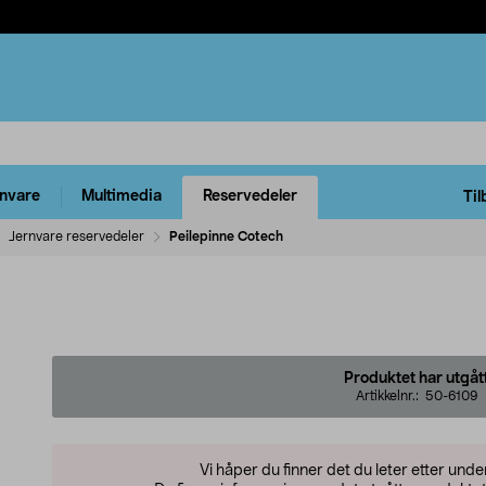
rnvare
Multimedia
Reservedeler
Til
Jernvare reservedeler
Peilepinne Cotech
Produktet har utgåt
Artikkelnr.:
50-6109
Vi håper du finner det du leter etter und