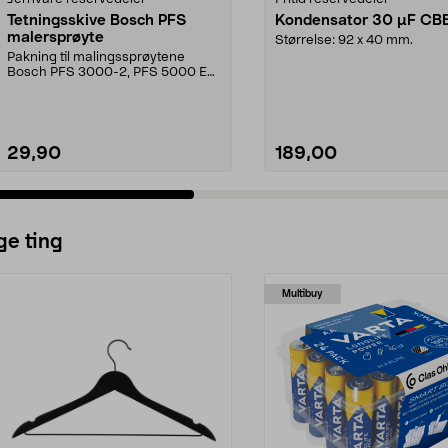
Tetningsskive Bosch PFS
Kondensator 30 µF CB
malersprøyte
Størrelse: 92 x 40 mm.
Pakning til malingssprøytene
Bosch PFS 3000-2, PFS 5000 E
og PFS 7000.
29,90
189,00
ge ting
Multibuy