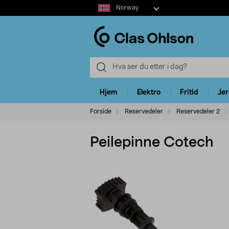
Select
Norway
market
Hjem
Elektro
Fritid
Je
Forside
Reservedeler
Reservedeler 2
Peilepinne Cotech