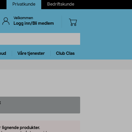
Privatkunde
Bedriftskunde
Velkommen
Logg inn/Bli medlem
bud
Våre tjenester
Club Clas
t
er
lignende produkter.