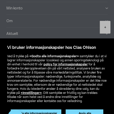
Min konto
Om
Product
+
quantity
Aktuelt
Våre selskaper
Vi bruker informasjonskapsler hos Clas Ohlson
Ved å trykke på
«Godta alle informasjonskapsler»
samtykker du i at vi
Finn din butikk
lagrer informasjonskapsler (cookies) og annen sporingsteknologi på
din enhet i henhold til vår
policy for informasjonskapsler
for å
forbedre brukeropplevelsen din på vårt nettsted, analysere bruken av
SE
NO
FI
nettstedet og for å tilpasse våre markedsføringstiltak. Vi bruker fire
typer informasjonskapsler: nødvendige, funksjonelle, analytiske og
annonserelaterte. For nødvendige informasjonskapsler er det ikke noe
krav om samtykke, ettersom de er nødvendige for at nettstedet skal
fungere. Hvis du istedenfor ønsker å skreddersy dine valg, kan du
trykke på
«Innstillinger»
. Ditt samtykke er frivillig og kan trekkes
tilbake når som helst ved å endre dine innstillinger for
informasjonskapsler eller kontakte oss for veiledning.
Privacy statement
Medlemsvilkår
Kjøpsvilkår
For bedrifter
Endre til priser ekskl. moms
Godta alle informasjonskapsler
Avvis alle