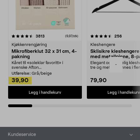
4.5av 5 stjerner
anmeldelser
4.5av 5 stjerner
anmeldels
3813
256
(9,97/stk)
Kjøkkenrengjøring
Kleshengere
Mikrofiberklut 32 x 31 cm, 4-
Sklisikre kleshengere 
pakning
med metallpinne, 8-p
Kåret til «soleklar favoritt» i
Elegant og skikkelig kles
-
svenske Afton...
tre og metall – finnes i fle
Kleshe...
Utførelse:
Grå/beige
39,90
79,90
Legg i handlekurv
Legg i handlekurv
Bunntekst
Kundeservice