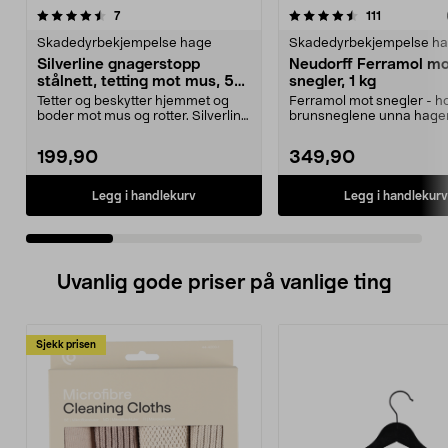
4.5 av 5 stjerner
anmeldelser
4.5 av 5 stjerner
anmeldelse
7
111
Skadedyrbekjempelse hage
Skadedyrbekjempelse h
Silverline gnagerstopp
Neudorff Ferramol m
stålnett, tetting mot mus, 5
snegler, 1 kg
cm x 10 m
Tetter og beskytter hjemmet og
Ferramol mot snegler - h
boder mot mus og rotter. Silverline
brunsneglene unna hage
gnagerstopp –...
Skader ikke mennesker og 
199,90
349,90
Legg i handlekurv
Legg i handlekurv
Uvanlig gode priser på vanlige ting
Sjekk prisen