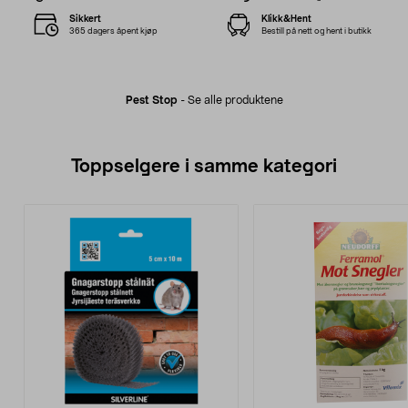
Sikkert
Klikk&Hent
365 dagers åpent kjøp
Bestill på nett og hent i butikk
Pest Stop
-
Se alle produktene
Toppselgere i samme kategori