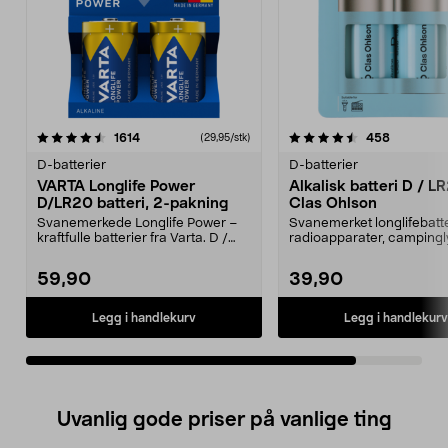
4.5av 5 stjerner
anmeldelser
anmeldels
1614
458
(29,95/stk)
D-batterier
D-batterier
VARTA Longlife Power
Alkalisk batteri D / L
D/LR20 batteri, 2-pakning
Clas Ohlson
Svanemerkede Longlife Power –
Svanemerket longlifebatter
kraftfulle batterier fra Varta. D /
radioapparater, campingl
LR20 batteri, ...
leker. Alkali...
59,90
39,90
Legg i handlekurv
Legg i handlekurv
Uvanlig gode priser på vanlige ting