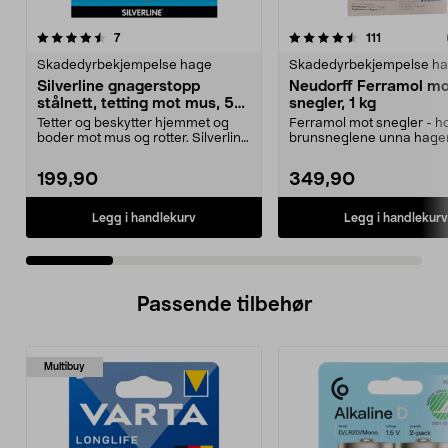
4.5 av 5 stjerner
anmeldelser
3.5 av 5 stjerner
anmeldelse
7
111
Skadedyrbekjempelse hage
Skadedyrbekjempelse h
Silverline gnagerstopp
Neudorff Ferramol m
stålnett, tetting mot mus, 5
snegler, 1 kg
cm x 10 m
Tetter og beskytter hjemmet og
Ferramol mot snegler - h
boder mot mus og rotter. Silverline
brunsneglene unna hage
gnagerstopp –...
Skader ikke mennesker og 
199,90
349,90
Legg i handlekurv
Legg i handlekurv
Passende tilbehør
Multibuy