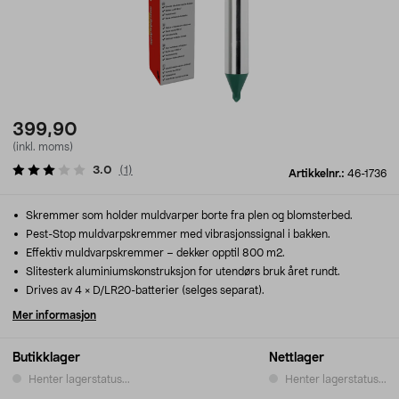
399,90
(inkl. moms)
3.0
(
1
)
Artikkelnr.:
46-1736
Skremmer som holder muldvarper borte fra plen og blomsterbed.
Pest-Stop muldvarpskremmer med vibrasjonssignal i bakken.
Effektiv muldvarpskremmer – dekker opptil 800 m2.
Slitesterk aluminiumskonstruksjon for utendørs bruk året rundt.
Drives av 4 × D/LR20-batterier (selges separat).
Mer informasjon
Butikklager
Nettlager
Henter lagerstatus...
Henter lagerstatus...