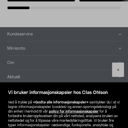
Bunntekst
Kundeservice
Min konto
Om
Product
+
quantity
Aktuelt
Våre selskaper
Vi bruker informasjonskapsler hos Clas Ohlson
Ved å trykke på
«Godta alle informasjonskapsler»
samtykker du i at vi
Finn din butikk
lagrer informasjonskapsler (cookies) og annen sporingsteknologi på
din enhet i henhold til vår
policy for informasjonskapsler
for å
forbedre brukeropplevelsen din på vårt nettsted, analysere bruken av
SE
NO
FI
nettstedet og for å tilpasse våre markedsføringstiltak. Vi bruker fire
typer informasjonskapsler: nødvendige, funksjonelle, analytiske og