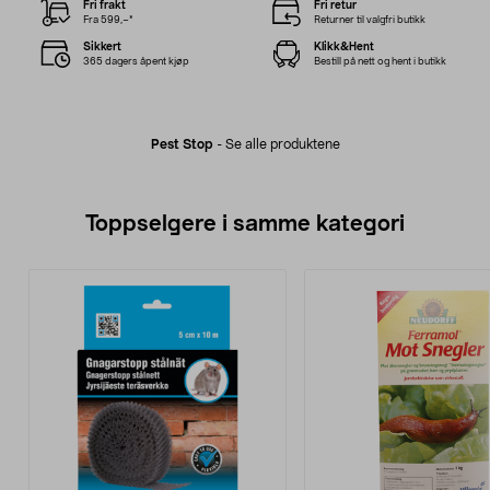
Fri frakt
Fri retur
Fra 599,–*
Returner til valgfri butikk
Sikkert
Klikk&Hent
365 dagers åpent kjøp
Bestill på nett og hent i butikk
Pest Stop
-
Se alle produktene
Toppselgere i samme kategori