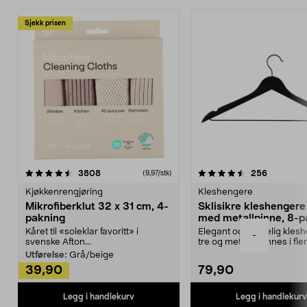
Sjekk prisen
4.5av 5 stjerner
anmeldelser
4.5av 5 stjerner
anmeldels
3808
256
(9,97/stk)
Kjøkkenrengjøring
Kleshengere
Mikrofiberklut 32 x 31 cm, 4-
Sklisikre kleshengere 
pakning
med metallpinne, 8-p
Kåret til «soleklar favoritt» i
Elegant og skikkelig kles
-
svenske Afton...
tre og metall – finnes i fle
Kleshe...
Utførelse:
Grå/beige
39,90
79,90
Legg i handlekurv
Legg i handlekurv