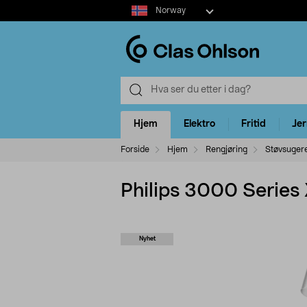
Select
Norway
market
Hjem
Elektro
Fritid
Je
Forside
Hjem
Rengjøring
Støvsuger
Philips 3000 Series
Nyhet