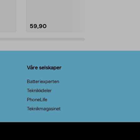
natron – til rengjøring både...
59,90
69,90
Legg i handlekurv
Legg 
Våre selskaper
Batteriexperten
Teknikkdeler
PhoneLife
Teknikmagasinet