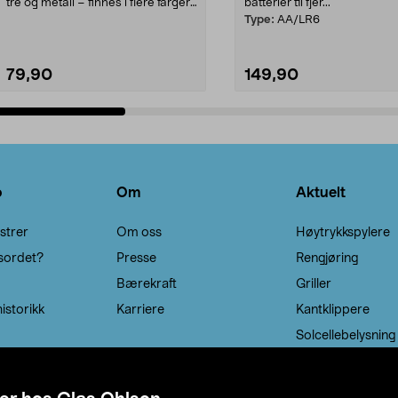
tre og metall – finnes i flere farger.
batterier til fjer...
Kleshe...
Type:
AA/LR6
79,90
149,90
Legg i handlekurv
Legg i handlekurv
o
Om
Aktuelt
strer
Om oss
Høytrykkspylere
sordet?
Presse
Rengjøring
Bærekraft
Griller
istorikk
Karriere
Kantklippere
Solcellebelysning