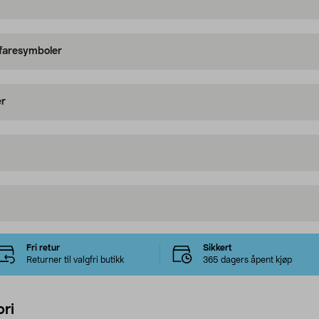
 faresymboler
er
Fri retur
Sikkert
Returner til valgfri butikk
365 dagers åpent kjøp
ri