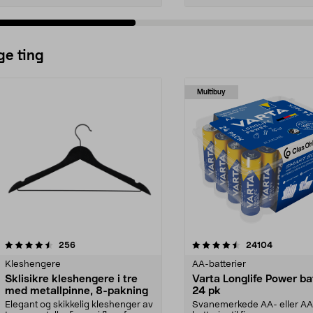
ge ting
Multibuy
4.5av 5 stjerner
anmeldelser
4.5av 5 stjerner
anmeldels
256
24104
Kleshengere
AA-batterier
Sklisikre kleshengere i tre
Varta Longlife Power ba
med metallpinne, 8-pakning
24 pk
Elegant og skikkelig kleshenger av
Svanemerkede AA- eller A