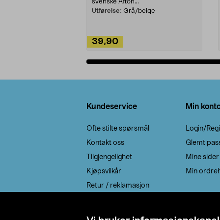
svenske Afton...
Utførelse:
Grå/beige
39,90
Legg i handlekurv
Bunntekst
Kundeservice
Min kont
Ofte stilte spørsmål
Login/Regi
Kontakt oss
Glemt pas
Tilgjengelighet
Mine sider
Kjøpsvilkår
Min ordreh
Retur / reklamasjon
EE-avfall
Cookie policy