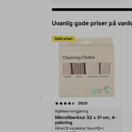
Uvanlig gode priser på vanli
Sjekk prisen
5av 5 stjerner
4.5av 5 stjerner
anmeldelser
3809
Kjøkkenrengjøring
Mikrofiberklut 32 x 31 cm, 4-
pakning
Kåret til «soleklar favoritt» i