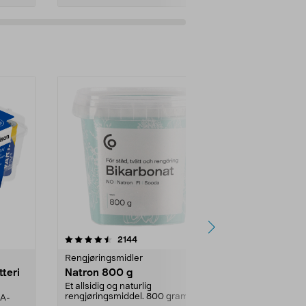
er
4.0av 5 stjerner
anmeldelser
4.5
2144
4
Rengjøringsmidler
Levende lys
tteri
Natron 800 g
Telys, 50 st
Et allsidig og naturlig
100 % stearin.
rengjøringsmiddel. 800 gram
AA-