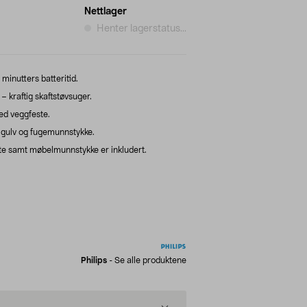
Nettlager
Henter lagerstatus...
minutters batteritid.
 kraftig skaftstøvsuger.
ed veggfeste.
gulv og fugemunnstykke.
e samt møbelmunnstykke er inkludert.
Philips
-
Se alle produktene