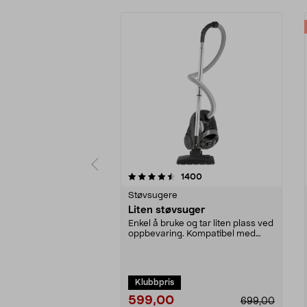
5 av 5 stjerner
4.0 av 5 stjerner
anmeldelser
1400
Støvsugere
Liten støvsuger
Enkel å bruke og tar liten plass ved
oppbevaring. Kompatibel med
støvsugerpose 4...
Klubbpris
599,00
699,00