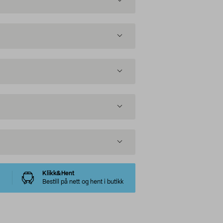
Klikk&Hent
Bestill på nett og hent i butikk