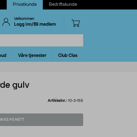
Privatkunde
Bedriftskunde
Velkommen
Logg inn/Bli medlem
bud
Våre tjenester
Club Clas
de gulv
Artikkelnr.:
10-3-155
IKKE På NETT