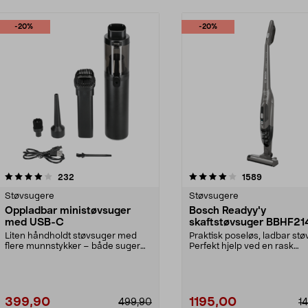
-20%
-20%
4.0 av 5 stjerner
anmeldelser
4.0 av 5 stjerner
anmeldelse
232
1589
Støvsugere
Støvsugere
Oppladbar ministøvsuger
Bosch Readyy'y
med USB-C
skaftstøvsuger BBHF2
Liten håndholdt støvsuger med
Praktisk poseløs, ladbar stø
flere munnstykker – både suger
Perfekt hjelp ved en rask
og blåser. Ministøv...
rengjøring. 2-i-1 ...
399,90
1195,00
499,90
1