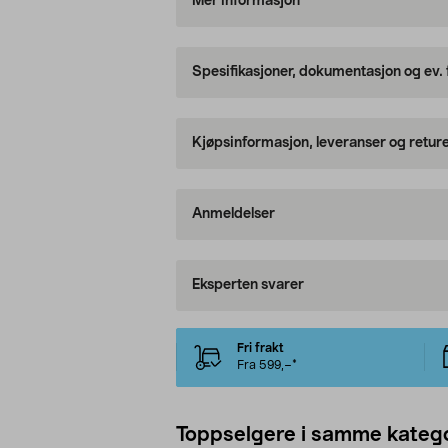
Mer informasjon
Spesifikasjoner, dokumentasjon og ev.
Kjøpsinformasjon, leveranser og retur
Anmeldelser
Eksperten svarer
Fri frakt
Fra 599,–*
Toppselgere i samme katego