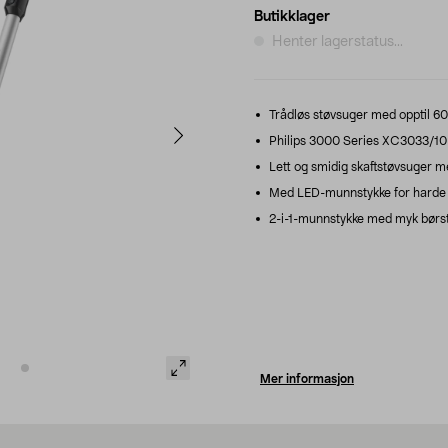
Butikklager
Henter lagerstatus...
Trådløs støvsuger med opptil 60 
Philips 3000 Series XC3033/10 –
Lett og smidig skaftstøvsuger m
Med LED-munnstykke for harde 
2-i-1-munnstykke med myk børst
Mer informasjon