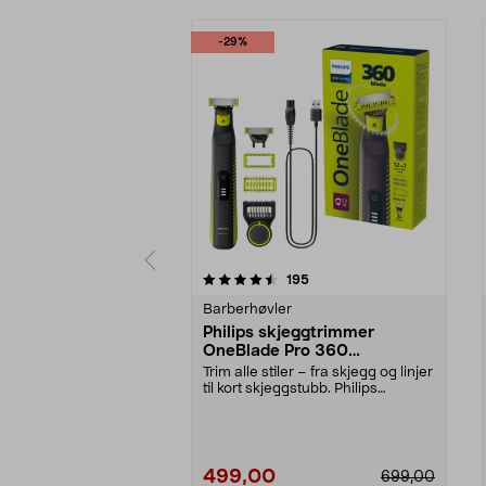
-29%
5 av 5 stjerner
3.5 av 5 stjerner
anmeldelser
195
Barberhøvler
Philips skjeggtrimmer
OneBlade Pro 360
QP6507/23
Trim alle stiler – fra skjegg og linjer
til kort skjeggstubb. Philips
OneBlade P...
499,00
699,00