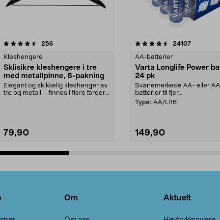
4.5av 5 stjerner
anmeldelser
4.5av 5 stjerner
anmeldels
256
24107
Kleshengere
AA-batterier
Sklisikre kleshengere i tre
Varta Longlife Power ba
med metallpinne, 8-pakning
24 pk
Elegant og skikkelig kleshenger av
Svanemerkede AA- eller A
tre og metall – finnes i flere farger.
batterier til fjer...
Kleshe...
Type:
AA/LR6
79,90
149,90
Legg i handlekurv
Legg i handlekurv
o
Om
Aktuelt
strer
Om oss
Høytrykkspylere