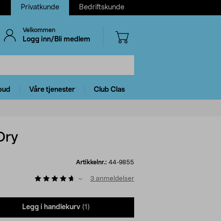
Privatkunde
Bedriftskunde
Velkommen
Logg inn/Bli medlem
bud
Våre tjenester
Club Clas
Dry
Artikkelnr.:
44-9855
3
anmeldelser
Legg i handlekurv
(1)