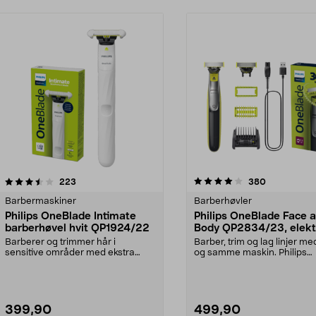
4.0 av 5 stjerner
anmeldelser
4.0 av 5 stjerner
anmeldelser
223
380
Barbermaskiner
Barberhøvler
Philips OneBlade Intimate
Philips OneBlade Face 
barberhøvel hvit QP1924/22
Body QP2834/23, elekt
barberhøvel
Barberer og trimmer hår i
Barber, trim og lag linjer me
sensitive områder med ekstra
og samme maskin. Philips
hudbeskyttelse. One Blade...
OneBlade QP2834/23 – ...
399,90
499,90