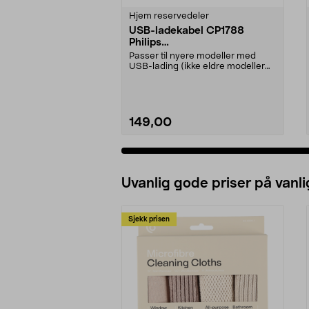
Hjem reservedeler
USB-ladekabel CP1788
Philips
OneBlade/barbermaskiner
Passer til nyere modeller med
USB-lading (ikke eldre modeller
med 230 V strømada...
149,00
Legg i handlekurv
Uvanlig gode priser på vanli
Sjekk prisen