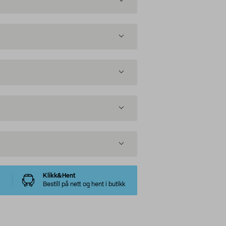
Klikk&Hent
Bestill på nett og hent i butikk