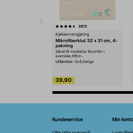
5av 5 stjerner
4.5av 5 stjerner
anmeldelser
3813
Kjøkkenrengjøring
Mikrofiberklut 32 x 31 cm, 4-
pakning
Kåret til «soleklar favoritt» i
svenske Afton...
Utførelse:
Grå/beige
39,90
Legg i handlekurv
Bunntekst
Kundeservice
Min kont
Ofte stilte spørsmål
Login/Regi