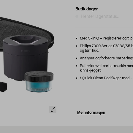
Butikklager
Henter lagerstatus...
Med SkinIQ – registrerer og tilpa
Philips 7000 Series S7882/55 
og tørr hud.
Analyser og forbedre barberings
Batteridrevet barbermaskin med
kinnskjegget.
1 Quick Clean Pod følger med – e
Mer informasjon