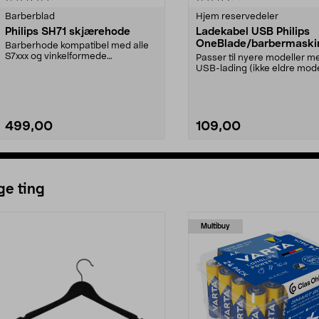
Barberblad
Hjem reservedeler
Philips SH71 skjærehode
Ladekabel USB Philips
OneBlade/barbermaski
Barberhode kompatibel med alle
S7xxx og vinkelformede
Passer til nyere modeller m
S5xxxSH71-skjærehode er ko...
USB-lading (ikke eldre mode
med 230 V strømada...
499,00
109,00
Legg i handlekurv
Legg i handlekurv
ge ting
Multibuy