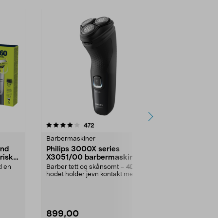
-38%
4.0 av 5 stjerner
anmeldelser
4.5
472
5
Barbermaskiner
Barbermaski
and
Philips 3000X series
Braun Serie
risk
X3051/00 barbermaskin,
skjeggtri
vanntett
d en
Barber tett og skånsomt – 4D-
Avansert styli
hodet holder jevn kontakt med
kontroll for p
huden. Philips 3000X ...
Braun ...
899,00
499,00