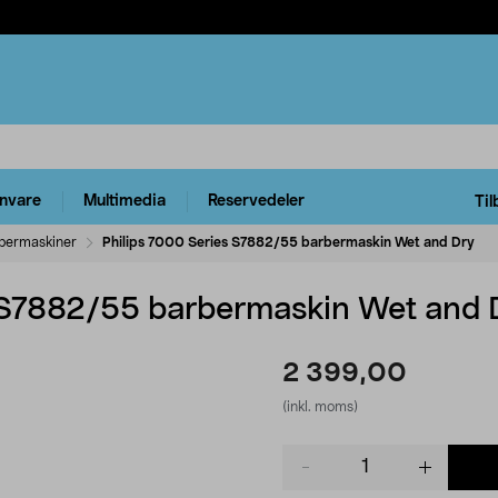
rnvare
Multimedia
Reservedeler
Til
bermaskiner
Philips 7000 Series S7882/55 barbermaskin Wet and Dry
 S7882/55 barbermaskin Wet and 
2 399,00
(inkl. moms)
Product
quantity