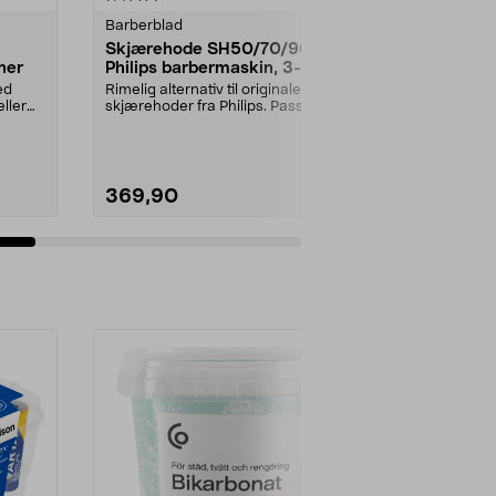
Barberblad
Hjem reserve
Skjærehode SH50/70/90 til
Skjærehod
ner
Philips barbermaskin, 3-
SH71/SH91/S
pakning
barbermask
ed
Rimelig alternativ til originale
Rimelig alterna
ller
skjærehoder fra Philips. Passer til
skjærehoder f
Philips bar...
Philips barber
369,90
349,90
Legg i handlekurv
Legg 