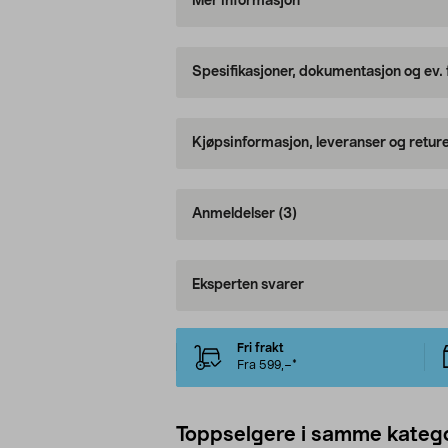
Mer informasjon
Spesifikasjoner, dokumentasjon og ev.
Kjøpsinformasjon, leveranser og retur
Anmeldelser
(3)
Eksperten svarer
Fri frakt
Fra 599,–*
Toppselgere i samme katego