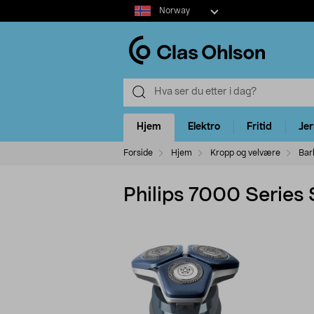
Select
Norway
market
Hjem
Elektro
Fritid
Je
Forside
Hjem
Kropp og velvære
Bar
Philips 7000 Series