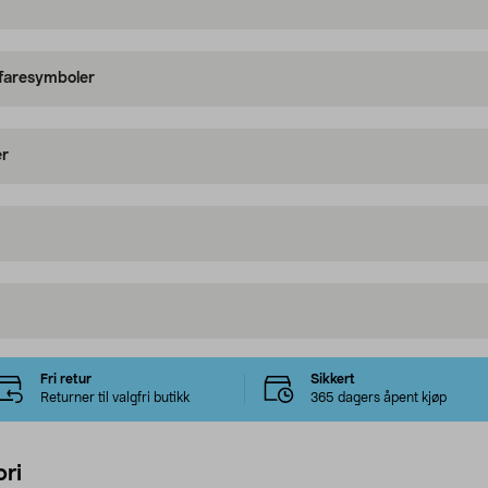
 faresymboler
er
Fri retur
Sikkert
Returner til valgfri butikk
365 dagers åpent kjøp
ri