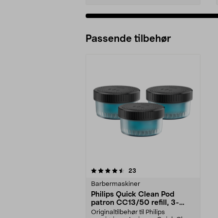
Passende tilbehør
5av 5 stjerner
anmeldelser
23
Barbermaskiner
Philips Quick Clean Pod
patron CC13/50 refill, 3-
pakning
Originaltilbehør til Philips