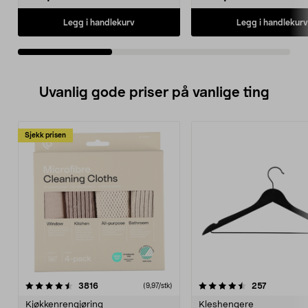
Legg i handlekurv
Legg i handlekurv
Uvanlig gode priser på vanlige ting
Sjekk prisen
4.5av 5 stjerner
anmeldelser
4.5av 5 stjerner
anmeldels
3816
257
(9,97/stk)
Kjøkkenrengjøring
Kleshengere