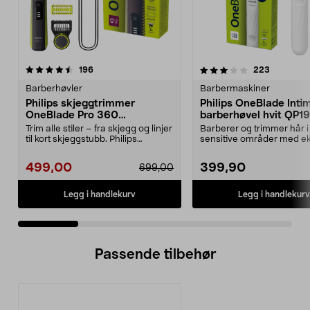
3.5 av 5 stjerner
anmeldelser
4.0 av 5 stjerner
anmeldels
196
223
Barberhøvler
Barbermaskiner
Philips skjeggtrimmer
Philips OneBlade Inti
OneBlade Pro 360
barberhøvel hvit QP1
QP6507/23
Trim alle stiler – fra skjegg og linjer
Barberer og trimmer hår i
til kort skjeggstubb. Philips
sensitive områder med ek
OneBlade P...
hudbeskyttelse. One Blade
499,00
399,90
699,00
Legg i handlekurv
Legg i handlekurv
Passende tilbehør