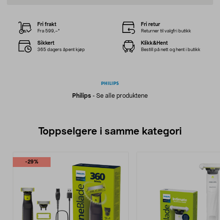
Fri frakt
Fri retur
Fra 599,–*
Returner til valgfri butikk
Sikkert
Klikk&Hent
365 dagers åpent kjøp
Bestill på nett og hent i butikk
Philips
-
Se alle produktene
Toppselgere i samme kategori
-29%