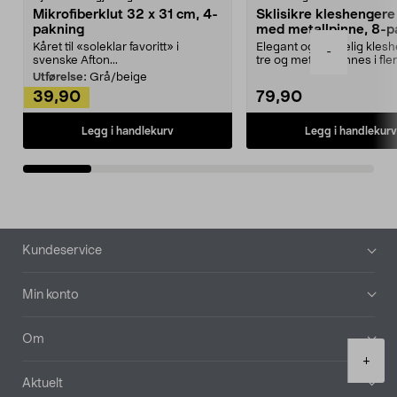
Mikrofiberklut 32 x 31 cm, 4-
Sklisikre kleshengere 
pakning
med metallpinne, 8-p
Kåret til «soleklar favoritt» i
Elegant og skikkelig kles
-
svenske Afton...
tre og metall – finnes i fle
Kleshe...
Utførelse:
Grå/beige
39,90
79,90
Legg i handlekurv
Legg i handlekurv
Bunntekst
Kundeservice
Min konto
Om
Product
+
quantity
Aktuelt