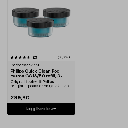
anmeldelser
23
(99,97/stk)
Barbermaskiner
Philips Quick Clean Pod
patron CC13/50 refill, 3-
pakning
Originaltilbehør til Philips
rengjøringsstasjonen Quick Clean
Pod. Quick Clean P...
299,90
Legg i handlekurv