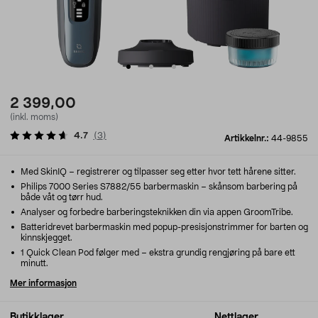
2 399,00
(inkl. moms)
4.7
(
3
)
Artikkelnr.:
44-9855
Med SkinIQ – registrerer og tilpasser seg etter hvor tett hårene sitter.
Philips 7000 Series S7882/55 barbermaskin – skånsom barbering på
både våt og tørr hud.
Analyser og forbedre barberingsteknikken din via appen GroomTribe.
Batteridrevet barbermaskin med popup-presisjonstrimmer for barten og
kinnskjegget.
1 Quick Clean Pod følger med – ekstra grundig rengjøring på bare ett
minutt.
Mer informasjon
Butikklager
Nettlager