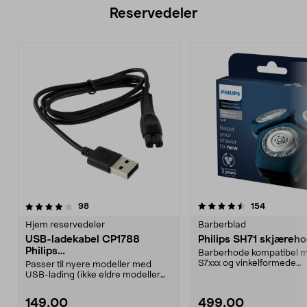
Reservedeler
4.5av 5 stjerner
anmeldelser
3.5av 5 stjerner
anmeldels
98
154
Hjem reservedeler
Barberblad
USB-ladekabel CP1788
Philips SH71 skjæreh
Philips
Barberhode kompatibel m
OneBlade/barbermaskiner
S7xxx og vinkelformede
Passer til nyere modeller med
S5xxxSH71-skjærehode er 
USB-lading (ikke eldre modeller
med 230 V strømada...
149,00
499,00