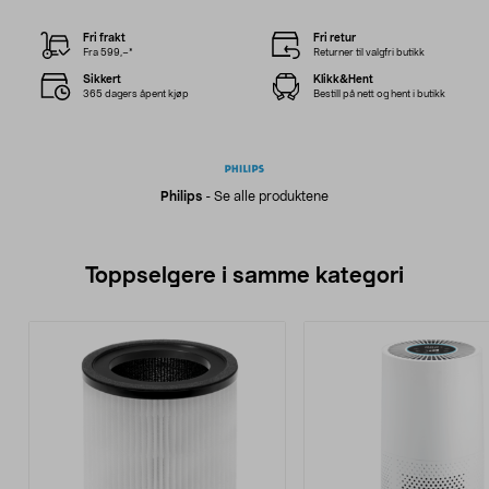
Fri frakt
Fri retur
Fra 599,–*
Returner til valgfri butikk
Sikkert
Klikk&Hent
365 dagers åpent kjøp
Bestill på nett og hent i butikk
Philips
-
Se alle produktene
Toppselgere i samme kategori