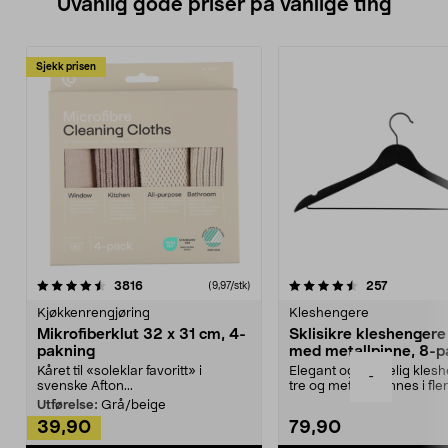
Uvanlig gode priser på vanlige ting
Sjekk prisen
4.5av 5 stjerner
anmeldelser
4.5av 5 stjerner
anmeldels
3816
257
(9,97/stk)
Kjøkkenrengjøring
Kleshengere
Mikrofiberklut 32 x 31 cm, 4-
Sklisikre kleshengere 
pakning
med metallpinne, 8-p
Kåret til «soleklar favoritt» i
Elegant og skikkelig kles
-
svenske Afton...
tre og metall – finnes i fle
Kleshe...
Utførelse:
Grå/beige
39,90
79,90