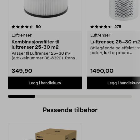
4.5 av 5 stjerner
anmeldelser
5.0 av 5 stjerner
anmeldels
50
275
Luftrenser
Luftrenser
Kombinasjonsfilter til
Luftrenser, 25–30 m
luftrenser 25-30 m2
Stillegående og effektiv m
pollen, lukt og andre
Passer til Luftrenser 25–30 m²
forurensninger. Luftren...
(artikkelnummer 36-8320). Rens
luften raskt og ef...
349,90
1490,00
Legg i handlekurv
Legg i handlekurv
Passende tilbehør