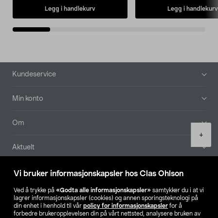
Legg i handlekurv
Legg i handlekurv
Bunntekst
Kundeservice
Min konto
Om
Product
+
quantity
Aktuelt
Våre selskaper
Vi bruker informasjonskapsler hos Clas Ohlson
Ved å trykke på
«Godta alle informasjonskapsler»
samtykker du i at vi
Finn din butikk
lagrer informasjonskapsler (cookies) og annen sporingsteknologi på
din enhet i henhold til vår
policy for informasjonskapsler
for å
forbedre brukeropplevelsen din på vårt nettsted, analysere bruken av