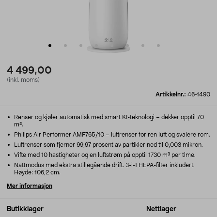
4 499,00
(inkl. moms)
Artikkelnr.:
46-1490
Renser og kjøler automatisk med smart KI-teknologi – dekker opptil 70
m².
Philips Air Performer AMF765/10 – luftrenser for ren luft og svalere rom.
Luftrenser som fjerner 99,97 prosent av partikler ned til 0,003 mikron.
Vifte med 10 hastigheter og en luftstrøm på opptil 1730 m³ per time.
Nattmodus med ekstra stillegående drift. 3-i-1 HEPA-filter inkludert.
Høyde: 106,2 cm.
Mer informasjon
Butikklager
Nettlager