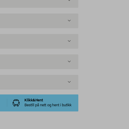
Klikk&Hent
Bestill på nett og hent i butikk