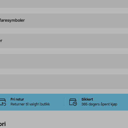
 faresymboler
er
Fri retur
Sikkert
Returner til valgfri butikk
365 dagers åpent kjøp
ri