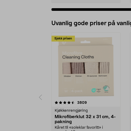
Uvanlig gode priser på vanli
Sjekk prisen
5av 5 stjerner
4.5av 5 stjerner
anmeldelser
3809
Kjøkkenrengjøring
Mikrofiberklut 32 x 31 cm, 4-
pakning
Kåret til «soleklar favoritt» i