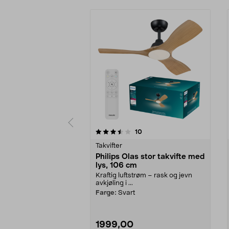
5 av 5 stjerner
4.5 av 5 stjerner
anmeldelser
10
Takvifter
Philips Olas stor takvifte med
lys, 106 cm
Kraftig luftstrøm – rask og jevn
avkjøling i ...
Farge:
Svart
1999,00