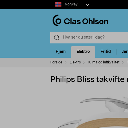
Select
Norway
market
Hjem
Elektro
Fritid
Je
Forside
Elektro
Klima og luftkvalitet
Philips Bliss takvift