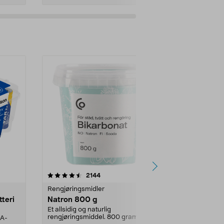
er
4.0av 5 stjerner
anmeldelser
4.5
2144
4
Rengjøringsmidler
Levende lys
tteri
Natron 800 g
Telys steari
prosent ste
Et allsidig og naturlig
rengjøringsmiddel. 800 gram
AA-
100 % stearin