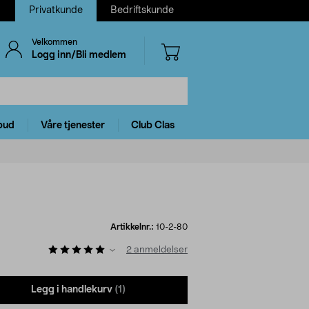
Privatkunde
Bedriftskunde
Velkommen
Logg inn/Bli medlem
bud
Våre tjenester
Club Clas
Artikkelnr.:
10-2-80
2
anmeldelser
Legg i handlekurv
(1)