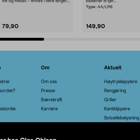
tre og metall – finnes i flere farger.
batterier til fjer...
Kleshe...
Type:
AA/LR6
79,90
149,90
Legg i handlekurv
Legg i handlekurv
o
Om
Aktuelt
strer
Om oss
Høytrykkspylere
sordet?
Presse
Rengjøring
Bærekraft
Griller
istorikk
Karriere
Kantklippere
Solcellebelysning