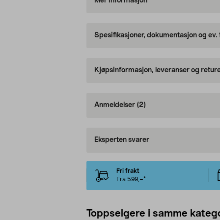
Mer informasjon
Spesifikasjoner, dokumentasjon og ev.
Kjøpsinformasjon, leveranser og retur
Anmeldelser
(2)
Eksperten svarer
Fri frakt
Fra 599,–*
Toppselgere i samme katego