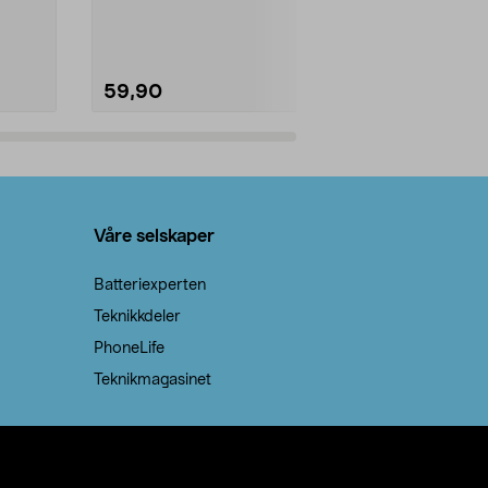
natron – til rengjøring både...
råvarer. Produ
brenner med e
59,90
69,90
Legg i handlekurv
Legg 
Våre selskaper
Batteriexperten
Teknikkdeler
PhoneLife
Teknikmagasinet