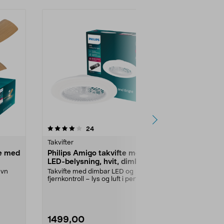
5.0 av 5 stjerner
anmeldelser
4.5
24
1
Takvifter
Takvifter
te med
Philips Amigo takvifte med
Philips Blis
LED-belysning, hvit, dimbar
dimbart lys
evn
Takvifte med dimbar LED og
Kraftig luftst
fjernkontroll – lys og luft i perfekt
avkjøling i he
balanse. Philip...
Bliss – dimbar.
1499,00
2649,00