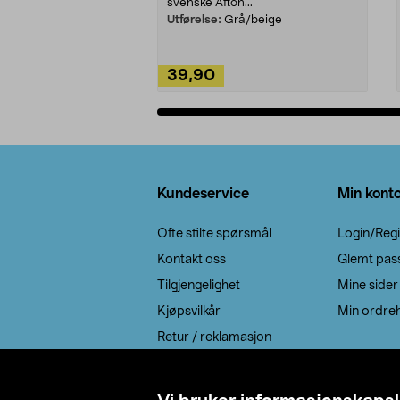
svenske Afton...
Utførelse:
Grå/beige
39,90
Legg i handlekurv
Bunntekst
Kundeservice
Min kont
Ofte stilte spørsmål
Login/Regi
Kontakt oss
Glemt pas
Tilgjengelighet
Mine sider
Kjøpsvilkår
Min ordreh
Retur / reklamasjon
EE-avfall
Cookie policy