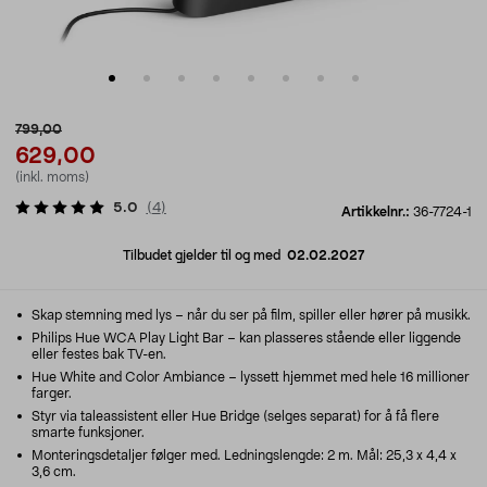
799,00
629,00
(inkl. moms)
5.0
(
4
)
Artikkelnr.:
36-7724-1
Tilbudet gjelder til og med
02.02.2027
Skap stemning med lys – når du ser på film, spiller eller hører på musikk.
Philips Hue WCA Play Light Bar – kan plasseres stående eller liggende
eller festes bak TV-en.
Hue White and Color Ambiance – lyssett hjemmet med hele 16 millioner
farger.
Styr via taleassistent eller Hue Bridge (selges separat) for å få flere
smarte funksjoner.
Monteringsdetaljer følger med. Ledningslengde: 2 m. Mål: 25,3 x 4,4 x
3,6 cm.