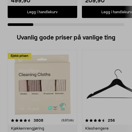
499,90
209,90
Legg i handlekurv
Legg i handlekurv
Uvanlig gode priser på vanlige ting
Sjekk prisen
4.5av 5 stjerner
anmeldelser
4.5av 5 stjerner
anmeldels
3808
256
(9,97/stk)
Kjøkkenrengjøring
Kleshengere