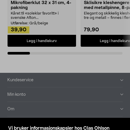
Mikrofiberklut 32 x 31 cm, 4-
Sklisikre kleshengere 
pakning
med metallpinne, 8-p
Kåret til «soleklar favoritt» i
Elegant og skikkelig kles
svenske Afton...
tre og metall – finnes i fle
Kleshe...
Utførelse:
Grå/beige
39,90
79,90
Legg i handlekurv
Legg i handlekurv
Bunntekst
Kundeservice
Min konto
Om
Aktuelt
Vi bruker informasjonskapsler hos Clas Ohlson