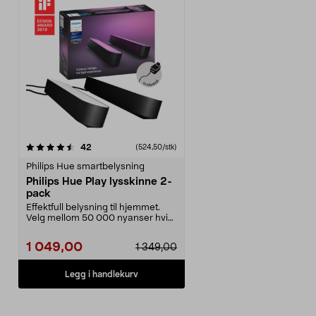
anmeldelser
42
(524,50/stk)
Philips Hue smartbelysning
Philips Hue Play lysskinne 2-
pack
Effektfull belysning til hjemmet.
Velg mellom 50 000 nyanser hvitt
lys og 16 mil...
1 049,00
1 349,00
Legg i handlekurv