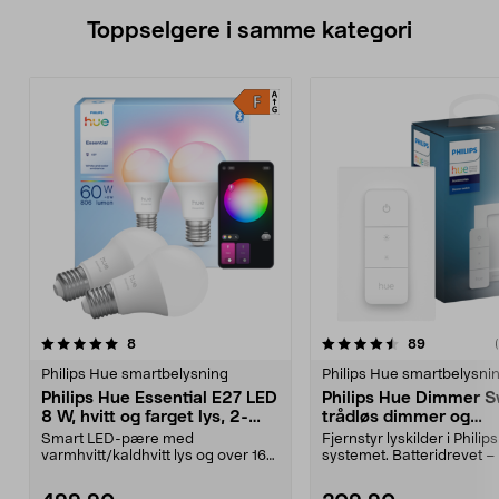
Toppselgere i samme kategori
4.5 av 5 stjerner
anmeldelser
anmeldelse
8
89
0.0 av 5 stjerner
Philips Hue smartbelysning
Philips Hue smartbelysni
Philips Hue Essential E27 LED
Philips Hue Dimmer S
8 W, hvitt og farget lys, 2-
trådløs dimmer og
pakning
fjernkontroll
Smart LED-pære med
Fjernstyr lyskilder i Philip
varmhvitt/kaldhvitt lys og over 16
systemet. Batteridrevet –
millioner farger. Philips ...
kabelstrekking...