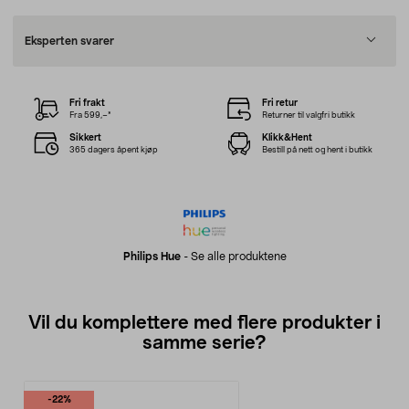
Eksperten svarer
Fri frakt
Fri retur
Fra 599,–*
Returner til valgfri butikk
Sikkert
Klikk&Hent
365 dagers åpent kjøp
Bestill på nett og hent i butikk
Philips Hue
-
Se alle produktene
Vil du komplettere med flere produkter i
samme serie?
-22%