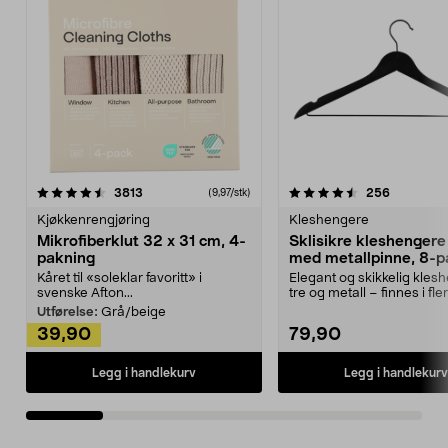
4.5av 5 stjerner
anmeldelser
4.5av 5 stjerner
anmeldels
3813
256
(9,97/stk)
Kjøkkenrengjøring
Kleshengere
Mikrofiberklut 32 x 31 cm, 4-
Sklisikre kleshengere 
pakning
med metallpinne, 8-p
Kåret til «soleklar favoritt» i
Elegant og skikkelig kles
svenske Afton...
tre og metall – finnes i fle
Kleshe...
Utførelse:
Grå/beige
39,90
79,90
Legg i handlekurv
Legg i handlekurv