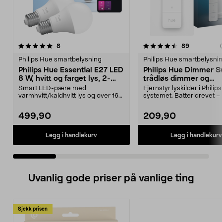
4.5 av 5 stjerner
anmeldelser
anmeldelse
8
89
0.0 av 5 stjerner
Philips Hue smartbelysning
Philips Hue smartbelysni
Philips Hue Essential E27 LED
Philips Hue Dimmer S
8 W, hvitt og farget lys, 2-
trådløs dimmer og
pakning
fjernkontroll
Smart LED-pære med
Fjernstyr lyskilder i Philip
varmhvitt/kaldhvitt lys og over 16
systemet. Batteridrevet –
millioner farger. Philips ...
kabelstrekking...
499,90
209,90
Legg i handlekurv
Legg i handlekurv
Uvanlig gode priser på vanlige ting
Sjekk prisen