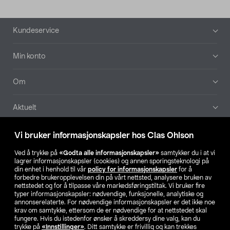
Bunntekst
Kundeservice
Min konto
Om
Aktuelt
Våre selskaper
Vi bruker informasjonskapsler hos Clas Ohlson
Ved å trykke på
«Godta alle informasjonskapsler»
samtykker du i at vi
Finn din butikk
lagrer informasjonskapsler (cookies) og annen sporingsteknologi på
din enhet i henhold til vår
policy for informasjonskapsler
for å
forbedre brukeropplevelsen din på vårt nettsted, analysere bruken av
SE
NO
FI
nettstedet og for å tilpasse våre markedsføringstiltak. Vi bruker fire
typer informasjonskapsler: nødvendige, funksjonelle, analytiske og
annonserelaterte. For nødvendige informasjonskapsler er det ikke noe
krav om samtykke, ettersom de er nødvendige for at nettstedet skal
fungere. Hvis du istedenfor ønsker å skreddersy dine valg, kan du
trykke på
«Innstillinger»
. Ditt samtykke er frivillig og kan trekkes