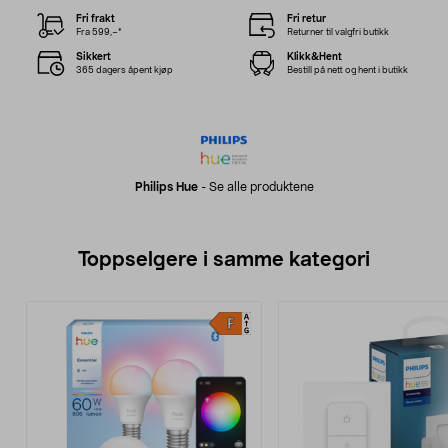
Fri frakt
Fri retur
Fra 599,–*
Returner til valgfri butikk
Sikkert
Klikk&Hent
365 dagers åpent kjøp
Bestill på nett og hent i butikk
Philips Hue
-
Se alle produktene
Toppselgere i samme kategori