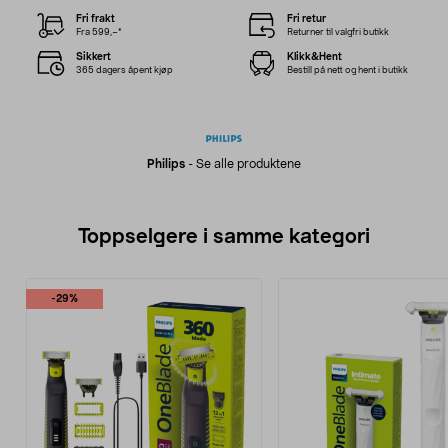
Fri frakt
Fri retur
Fra 599,–*
Returner til valgfri butikk
Sikkert
Klikk&Hent
365 dagers åpent kjøp
Bestill på nett og hent i butikk
Philips
-
Se alle produktene
Toppselgere i samme kategori
-29%