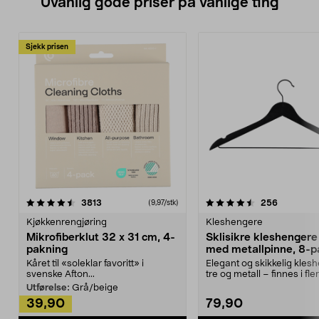
Uvanlig gode priser på vanlige ting
Sjekk prisen
4.5av 5 stjerner
anmeldelser
4.5av 5 stjerner
anmeldels
3813
256
(9,97/stk)
Kjøkkenrengjøring
Kleshengere
Mikrofiberklut 32 x 31 cm, 4-
Sklisikre kleshengere 
pakning
med metallpinne, 8-p
Kåret til «soleklar favoritt» i
Elegant og skikkelig kles
svenske Afton...
tre og metall – finnes i fle
Kleshe...
Utførelse:
Grå/beige
39,90
79,90