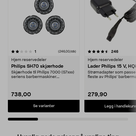
4.5av 5 stjerner
anmeldelser
3.5av 5 stjerner
anmeldels
1
246
(246,00/stk)
Hjem reservedeler
Hjem reservedeler
Philips SH70 skjærhode
Lader Philips 15 V, 
Skjærhode til Philips 7000 (S7xxx)
Strømadapter som passe
seriens barbermaskiner.
fleste av Philips' barberm
GentleTrack Presicion...
og hårklippere samt...
738,00
279,90
Se varianter
Legg i handlekurv