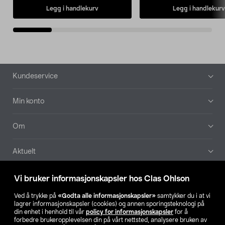
Legg i handlekurv
Legg i handlekurv
Bunntekst
Kundeservice
Min konto
Om
Aktuelt
Våre selskaper
Vi bruker informasjonskapsler hos Clas Ohlson
Ved å trykke på
«Godta alle informasjonskapsler»
samtykker du i at vi
Finn din butikk
lagrer informasjonskapsler (cookies) og annen sporingsteknologi på
din enhet i henhold til vår
policy for informasjonskapsler
for å
forbedre brukeropplevelsen din på vårt nettsted, analysere bruken av