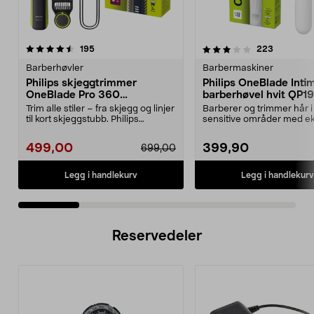
3.5 av 5 stjerner
anmeldelser
4.0 av 5 stjerner
anmeldels
195
223
Barberhøvler
Barbermaskiner
Philips skjeggtrimmer
Philips OneBlade Inti
OneBlade Pro 360
barberhøvel hvit QP1
QP6507/23
Trim alle stiler – fra skjegg og linjer
Barberer og trimmer hår i
til kort skjeggstubb. Philips
sensitive områder med ek
OneBlade P...
hudbeskyttelse. One Blade
499,00
399,90
699,00
Legg i handlekurv
Legg i handlekurv
Reservedeler