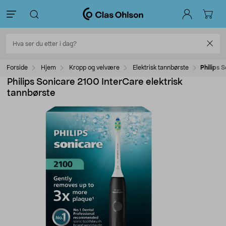
Forside
Hjem
Kropp og velvære
Elektrisk tannbørste
Philips 
Philips Sonicare 2100 InterCare elektrisk
tannbørste