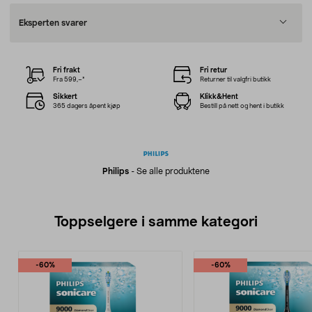
Eksperten svarer
Fri frakt
Fri retur
Fra 599,–*
Returner til valgfri butikk
Sikkert
Klikk&Hent
365 dagers åpent kjøp
Bestill på nett og hent i butikk
Philips
-
Se alle produktene
Toppselgere i samme kategori
-60%
-60%