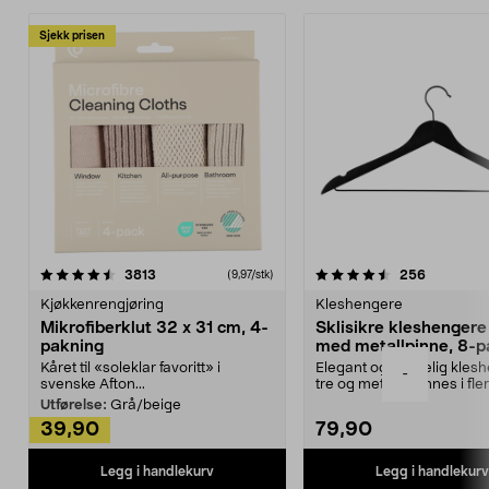
Sjekk prisen
4.5av 5 stjerner
anmeldelser
4.5av 5 stjerner
anmeldels
3813
256
(9,97/stk)
Kjøkkenrengjøring
Kleshengere
Mikrofiberklut 32 x 31 cm, 4-
Sklisikre kleshengere 
pakning
med metallpinne, 8-p
Kåret til «soleklar favoritt» i
Elegant og skikkelig kles
-
svenske Afton...
tre og metall – finnes i fle
Kleshe...
Utførelse:
Grå/beige
39,90
79,90
Legg i handlekurv
Legg i handlekurv