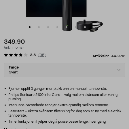
349,90
(inkl. moms)
3.8
(
35
)
Artikkelnr.:
44-9212
Select
Farge
variant
Svart
Fjerner opptil 3 ganger mer plakk enn en manuell tannbørste.
Philips Sonicare 2100 InterCare – velg mellom skånsom eller vanlig
pussing.
InterCare-børstehode rengjør ekstra grundig mellom tennene.
EasyStart – ekstra skånsom tilvenning for deg som er ny med elektrisk
tannbørste.
Timerfunksjonen hjelper deg å pusse passe lenge, hver gang.