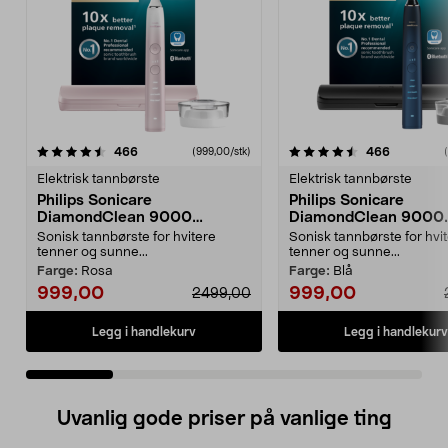
4.5 av 5 stjerner
anmeldelser
4.5 av 5 stjerner
anmeldels
466
466
(999,00/stk)
Elektrisk tannbørste
Elektrisk tannbørste
Philips Sonicare
Philips Sonicare
DiamondClean 9000
DiamondClean 9000
elektrisk tannbørste, Special
elektrisk tannbørste, 
Sonisk tannbørste for hvitere
Sonisk tannbørste for hvi
Edition
Edition
tenner og sunne...
tenner og sunne...
Farge:
Rosa
Farge:
Blå
999,00
999,00
2499,00
Legg i handlekurv
Legg i handlekurv
Uvanlig gode priser på vanlige ting