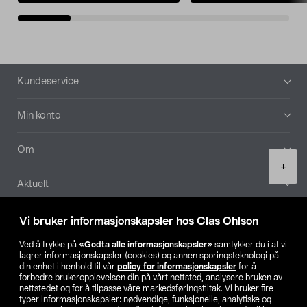
Bunntekst
Kundeservice
Min konto
Om
Product
+
quantity
Aktuelt
Våre selskaper
Vi bruker informasjonskapsler hos Clas Ohlson
Ved å trykke på
«Godta alle informasjonskapsler»
samtykker du i at vi
Finn din butikk
lagrer informasjonskapsler (cookies) og annen sporingsteknologi på
din enhet i henhold til vår
policy for informasjonskapsler
for å
forbedre brukeropplevelsen din på vårt nettsted, analysere bruken av
SE
NO
FI
nettstedet og for å tilpasse våre markedsføringstiltak. Vi bruker fire
typer informasjonskapsler: nødvendige, funksjonelle, analytiske og