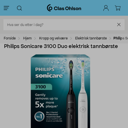
Forside
Hjem
Kropp og velvære
Elektrisk tannbørste
Philips 
Philips Sonicare 3100 Duo elektrisk tannbørste