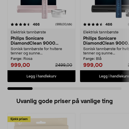
4.5 av 5 stjerner
anmeldelser
4.5 av 5 stjerner
anmeldels
466
466
(999,00/stk)
Elektrisk tannbørste
Elektrisk tannbørste
Philips Sonicare
Philips Sonicare
DiamondClean 9000
DiamondClean 9000
elektrisk tannbørste, Special
elektrisk tannbørste, 
Sonisk tannbørste for hvitere
Sonisk tannbørste for hvi
Edition
Edition
tenner og sunne...
tenner og sunne...
Farge:
Rosa
Farge:
Blå
999,00
999,00
2499,00
Legg i handlekurv
Legg i handlekurv
Uvanlig gode priser på vanlige ting
Sjekk prisen