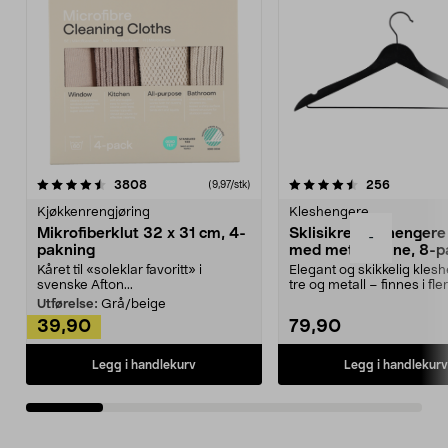
4.5av 5 stjerner
anmeldelser
4.5av 5 stjerner
anmeldels
3808
256
(9,97/stk)
Kjøkkenrengjøring
Kleshengere
Mikrofiberklut 32 x 31 cm, 4-
Sklisikre kleshengere 
-
pakning
med metallpinne, 8-p
Kåret til «soleklar favoritt» i
Elegant og skikkelig kles
svenske Afton...
tre og metall – finnes i fle
Kleshe...
Utførelse:
Grå/beige
39,90
79,90
Legg i handlekurv
Legg i handlekurv