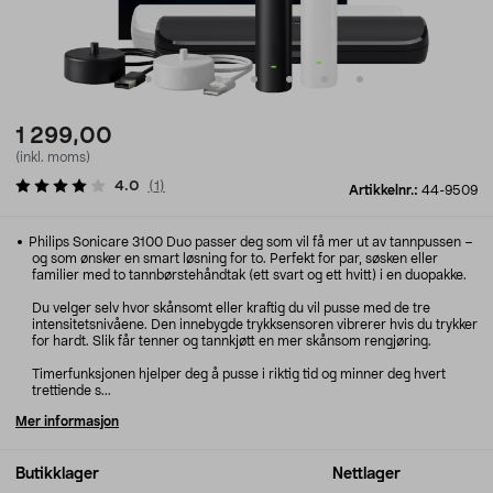
1 299,00
(inkl. moms)
4.0
(
1
)
Artikkelnr.:
44-9509
Philips Sonicare 3100 Duo passer deg som vil få mer ut av tannpussen –
og som ønsker en smart løsning for to. Perfekt for par, søsken eller
familier med to tannbørstehåndtak (ett svart og ett hvitt) i en duopakke.
Du velger selv hvor skånsomt eller kraftig du vil pusse med de tre
intensitetsnivåene. Den innebygde trykksensoren vibrerer hvis du trykker
for hardt. Slik får tenner og tannkjøtt en mer skånsom rengjøring.
Timerfunksjonen hjelper deg å pusse i riktig tid og minner deg hvert
trettiende s...
Mer informasjon
Butikklager
Nettlager