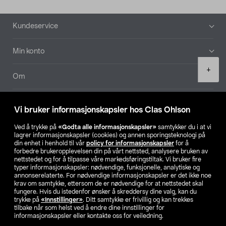
Bunntekst
Kundeservice
Min konto
Product
+
quantity
Om
Aktuelt
Vi bruker informasjonskapsler hos Clas Ohlson
Våre selskaper
Ved å trykke på
«Godta alle informasjonskapsler»
samtykker du i at vi
lagrer informasjonskapsler (cookies) og annen sporingsteknologi på
din enhet i henhold til vår
policy for informasjonskapsler
for å
Finn din butikk
forbedre brukeropplevelsen din på vårt nettsted, analysere bruken av
nettstedet og for å tilpasse våre markedsføringstiltak. Vi bruker fire
typer informasjonskapsler: nødvendige, funksjonelle, analytiske og
annonserelaterte. For nødvendige informasjonskapsler er det ikke noe
SE
NO
FI
krav om samtykke, ettersom de er nødvendige for at nettstedet skal
fungere. Hvis du istedenfor ønsker å skreddersy dine valg, kan du
trykke på
«Innstillinger»
. Ditt samtykke er frivillig og kan trekkes
tilbake når som helst ved å endre dine innstillinger for
informasjonskapsler eller kontakte oss for veiledning.