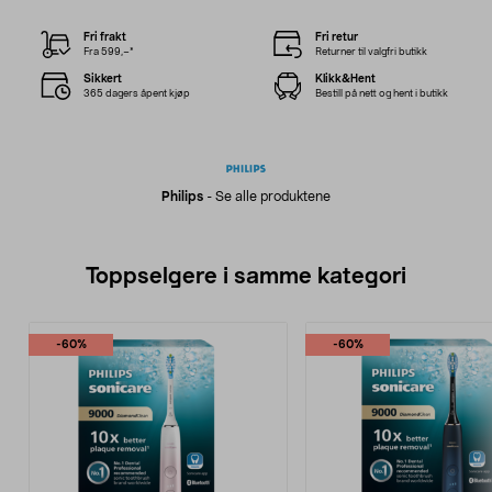
Fri frakt
Fri retur
Fra 599,–*
Returner til valgfri butikk
Sikkert
Klikk&Hent
365 dagers åpent kjøp
Bestill på nett og hent i butikk
Philips
-
Se alle produktene
Toppselgere i samme kategori
-60%
-60%