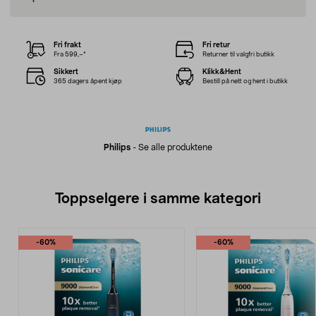
Fri frakt
Fri retur
Fra 599,–*
Returner til valgfri butikk
Sikkert
Klikk&Hent
365 dagers åpent kjøp
Bestill på nett og hent i butikk
Philips
-
Se alle produktene
Toppselgere i samme kategori
-60%
-60%