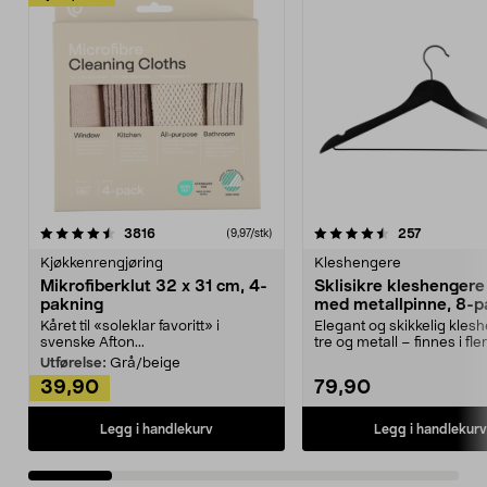
4.5av 5 stjerner
anmeldelser
4.5av 5 stjerner
anmeldels
3816
257
(9,97/stk)
Kjøkkenrengjøring
Kleshengere
Mikrofiberklut 32 x 31 cm, 4-
Sklisikre kleshengere 
pakning
med metallpinne, 8-p
Kåret til «soleklar favoritt» i
Elegant og skikkelig kles
svenske Afton...
tre og metall – finnes i fle
Kleshe...
Utførelse:
Grå/beige
39,90
79,90
Legg i handlekurv
Legg i handlekurv