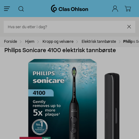
Forside
Hjem
Kropp og velvære
Elektrisk tannbørste
Philips 
Philips Sonicare 4100 elektrisk tannbørste