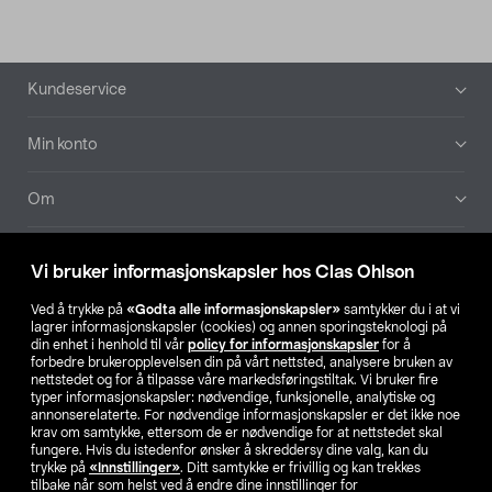
Bunntekst
Kundeservice
Min konto
Om
Aktuelt
Vi bruker informasjonskapsler hos Clas Ohlson
Våre selskaper
Ved å trykke på
«Godta alle informasjonskapsler»
samtykker du i at vi
lagrer informasjonskapsler (cookies) og annen sporingsteknologi på
din enhet i henhold til vår
policy for informasjonskapsler
for å
Finn din butikk
forbedre brukeropplevelsen din på vårt nettsted, analysere bruken av
nettstedet og for å tilpasse våre markedsføringstiltak. Vi bruker fire
typer informasjonskapsler: nødvendige, funksjonelle, analytiske og
annonserelaterte. For nødvendige informasjonskapsler er det ikke noe
SE
NO
FI
krav om samtykke, ettersom de er nødvendige for at nettstedet skal
fungere. Hvis du istedenfor ønsker å skreddersy dine valg, kan du
trykke på
«Innstillinger»
. Ditt samtykke er frivillig og kan trekkes
tilbake når som helst ved å endre dine innstillinger for