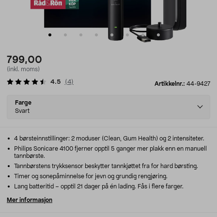
799,00
(inkl. moms)
4.5
(
4
)
Artikkelnr.:
44-9427
Select
Farge
variant
Svart
4 børsteinnstillinger: 2 moduser (Clean, Gum Health) og 2 intensiteter.
Philips Sonicare 4100 fjerner opptil 5 ganger mer plakk enn en manuell
tannbørste.
Tannbørstens trykksensor beskytter tannkjøttet fra for hard børsting.
Timer og sonepåminnelse for jevn og grundig rengjøring.
Lang batteritid – opptil 21 dager på én lading. Fås i flere farger.
Mer informasjon