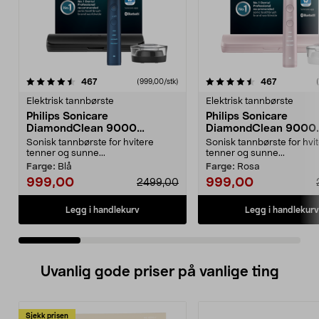
4.5 av 5 stjerner
anmeldelser
4.5 av 5 stjerner
anmeldels
467
467
(999,00/stk)
Elektrisk tannbørste
Elektrisk tannbørste
Philips Sonicare
Philips Sonicare
DiamondClean 9000
DiamondClean 9000
elektrisk tannbørste, Special
elektrisk tannbørste, 
Sonisk tannbørste for hvitere
Sonisk tannbørste for hvi
Edition
Edition
tenner og sunne...
tenner og sunne...
Farge:
Blå
Farge:
Rosa
999,00
999,00
2499,00
Legg i handlekurv
Legg i handlekurv
Uvanlig gode priser på vanlige ting
Sjekk prisen