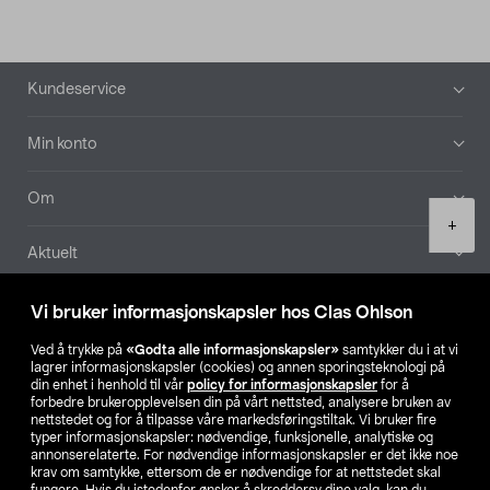
Bunntekst
Kundeservice
Min konto
Om
Product
+
quantity
Aktuelt
Våre selskaper
Vi bruker informasjonskapsler hos Clas Ohlson
Ved å trykke på
«Godta alle informasjonskapsler»
samtykker du i at vi
Finn din butikk
lagrer informasjonskapsler (cookies) og annen sporingsteknologi på
din enhet i henhold til vår
policy for informasjonskapsler
for å
forbedre brukeropplevelsen din på vårt nettsted, analysere bruken av
SE
NO
FI
nettstedet og for å tilpasse våre markedsføringstiltak. Vi bruker fire
typer informasjonskapsler: nødvendige, funksjonelle, analytiske og
annonserelaterte. For nødvendige informasjonskapsler er det ikke noe
krav om samtykke, ettersom de er nødvendige for at nettstedet skal