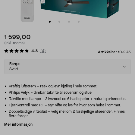
1 599,00
(inkl. moms)
4.8
(
4
)
Artikkelnr.:
10-2-75
Select
Farge
variant
Svart
Kraftig luftstrøm – rask og jevn kjøling i hele rommet.
Philips Velyx – dimbar takvifte til soverom og stue.
Takvifte med lampe – 3 lysmodi og 6 hastigheter + naturlig brismodus.
Fjernkontroll med RF – styr vifte og lys fra hvor som helst i rommet.
Dobbeltsidige vifteblad – velg mellom 2 forskjellige utseender. Finnes i
flere farger.
Mer informasjon