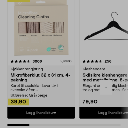
4.5av 5 stjerner
anmeldelser
4.5av 5 stjerner
anmeldels
3809
256
(9,97/stk)
Kjøkkenrengjøring
Kleshengere
Mikrofiberklut 32 x 31 cm, 4-
Sklisikre kleshengere 
pakning
med metallpinne, 8-p
Kåret til «soleklar favoritt» i
Elegant og skikkelig kles
-
svenske Afton...
tre og metall – finnes i fle
Kleshe...
Utførelse:
Grå/beige
39,90
79,90
Legg i handlekurv
Legg i handlekurv