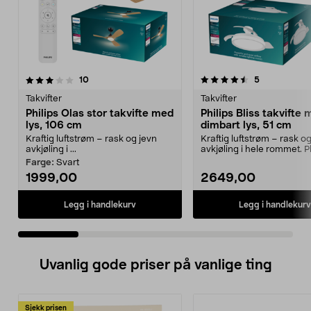
4.5 av 5 stjerner
anmeldelser
3.5 av 5 stjerner
anmeldelser
10
5
Takvifter
Takvifter
Philips Olas stor takvifte med
Philips Bliss takvifte
lys, 106 cm
dimbart lys, 51 cm
Kraftig luftstrøm – rask og jevn
Kraftig luftstrøm – rask o
avkjøling i ...
avkjøling i hele rommet. P
Bliss – dimbar...
Farge:
Svart
1999,00
2649,00
Legg i handlekurv
Legg i handlekurv
Uvanlig gode priser på vanlige ting
Sjekk prisen