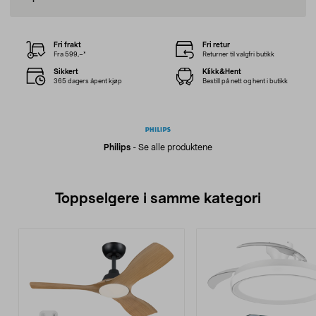
Fri frakt
Fri retur
Fra 599,–*
Returner til valgfri butikk
Sikkert
Klikk&Hent
365 dagers åpent kjøp
Bestill på nett og hent i butikk
Philips
-
Se alle produktene
Toppselgere i samme kategori