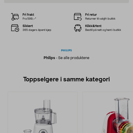
Fri frakt
Fri retur
Fra 599,–*
Returner til valgfri butikk
Sikkert
Klikk&Hent
365 dagers åpent kjøp
Bestill på nett og hent i butikk
Philips
-
Se alle produktene
Toppselgere i samme kategori