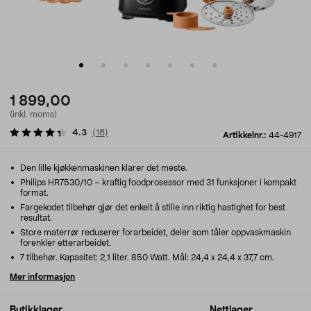
1 899,00
(inkl. moms)
4.3
(
18
)
Artikkelnr.:
44-4917
Den lille kjøkkenmaskinen klarer det meste.
Philips HR7530/10 – kraftig foodprosessor med 31 funksjoner i kompakt
format.
Fargekodet tilbehør gjør det enkelt å stille inn riktig hastighet for best
resultat.
Store materrør reduserer forarbeidet, deler som tåler oppvaskmaskin
forenkler etterarbeidet.
7 tilbehør. Kapasitet: 2,1 liter. 850 Watt. Mål: 24,4 x 24,4 x 37,7 cm.
Mer informasjon
Butikklager
Nettlager