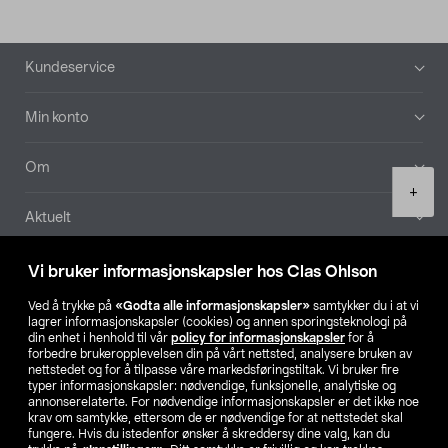
Bunntekst
Kundeservice
Min konto
Om
Product
+
quantity
Aktuelt
Våre selskaper
Vi bruker informasjonskapsler hos Clas Ohlson
Ved å trykke på
«Godta alle informasjonskapsler»
samtykker du i at vi
Finn din butikk
lagrer informasjonskapsler (cookies) og annen sporingsteknologi på
din enhet i henhold til vår
policy for informasjonskapsler
for å
forbedre brukeropplevelsen din på vårt nettsted, analysere bruken av
SE
NO
FI
nettstedet og for å tilpasse våre markedsføringstiltak. Vi bruker fire
typer informasjonskapsler: nødvendige, funksjonelle, analytiske og
annonserelaterte. For nødvendige informasjonskapsler er det ikke noe
krav om samtykke, ettersom de er nødvendige for at nettstedet skal
fungere. Hvis du istedenfor ønsker å skreddersy dine valg, kan du