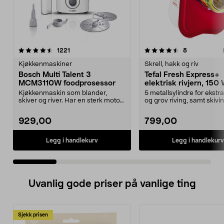
4.5 av 5 stjerner
anmeldelser
4.0 av 5 stjerner
anmeldelser
1221
8
Kjøkkenmaskiner
Skrell, hakk og riv
Bosch Multi Talent 3
Tefal Fresh Express+
MCM3110W foodprosessor
elektrisk rivjern, 150
Kjøkkenmaskin som blander,
5 metallsylindre for ekstra 
skiver og river. Har en sterk motor
og grov riving, samt skivin
som gjør matlagin...
Elektrisk riv...
929,00
799,00
Legg i handlekurv
Legg i handlekurv
Uvanlig gode priser på vanlige ting
Sjekk prisen