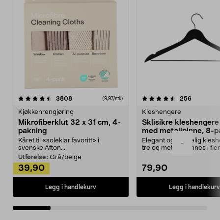
4.5av 5 stjerner
anmeldelser
4.5av 5 stjerner
anmeldels
3808
256
(9,97/stk)
Kjøkkenrengjøring
Kleshengere
Mikrofiberklut 32 x 31 cm, 4-
Sklisikre kleshengere 
pakning
med metallpinne, 8-p
Kåret til «soleklar favoritt» i
Elegant og skikkelig kles
-
svenske Afton...
tre og metall – finnes i fle
Kleshe...
Utførelse:
Grå/beige
39,90
79,90
Legg i handlekurv
Legg i handlekurv