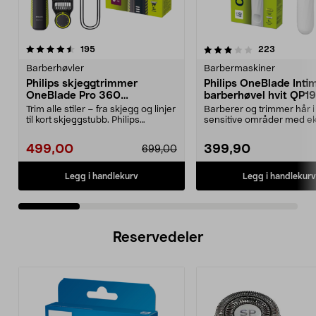
3.5 av 5 stjerner
anmeldelser
4.0 av 5 stjerner
anmeldels
195
223
Barberhøvler
Barbermaskiner
Philips skjeggtrimmer
Philips OneBlade Inti
OneBlade Pro 360
barberhøvel hvit QP1
QP6507/23
Trim alle stiler – fra skjegg og linjer
Barberer og trimmer hår i
til kort skjeggstubb. Philips
sensitive områder med ek
OneBlade P...
hudbeskyttelse. One Blade
499,00
399,90
699,00
Legg i handlekurv
Legg i handlekurv
Reservedeler