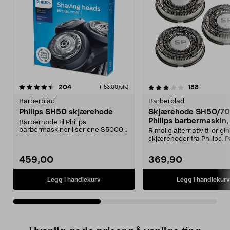
3.5av 5 stjerner
anmeldelser
4.5av 5 stjerner
anmeldels
204
188
(153,00/stk)
Barberblad
Barberblad
Philips SH50 skjærehode
Skjærehode SH50/70/
Philips barbermaskin,
Barberhode til Philips
pakning
barbermaskiner i seriene S5000
Rimelig alternativ til origi
og S6000. Passer også mod...
skjærehoder fra Philips. Pa
Philips bar...
459,00
369,90
Legg i handlekurv
Legg i handlekurv