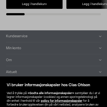
Legg i handlekurv
Legg i handlekurv
Bunntekst
Kundeservice
Min konto
Om
Aktuelt
Våre selskaper
Vi bruker informasjonskapsler hos Clas Ohlson
Ved å trykke på
«Godta alle informasjonskapsler»
samtykker du i at vi
Finn din butikk
lagrer informasjonskapsler (cookies) og annen sporingsteknologi på
din enhet i henhold til vår
policy for informasjonskapsler
for å
forbedre brukeropplevelsen din på vårt nettsted, analysere bruken av