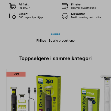
Fri frakt
Fri retur
Fra 599,–*
Returner til valgfri butikk
Sikkert
Klikk&Hent
365 dagers åpent kjøp
Bestill på nett og hent i butikk
Philips
-
Se alle produktene
Toppselgere i samme kategori
-29%