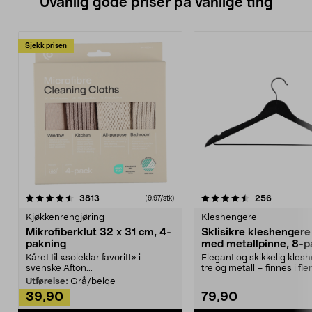
Uvanlig gode priser på vanlige ting
Sjekk prisen
4.5av 5 stjerner
anmeldelser
4.5av 5 stjerner
anmeldels
3813
256
(9,97/stk)
Kjøkkenrengjøring
Kleshengere
Mikrofiberklut 32 x 31 cm, 4-
Sklisikre kleshengere 
pakning
med metallpinne, 8-p
Kåret til «soleklar favoritt» i
Elegant og skikkelig kles
svenske Afton...
tre og metall – finnes i fle
Kleshe...
Utførelse:
Grå/beige
39,90
79,90