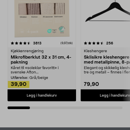
4.5av 5 stjerner
anmeldelser
4.5av 5 stjerner
anmeldels
3813
256
(9,97/stk)
Kjøkkenrengjøring
Kleshengere
Mikrofiberklut 32 x 31 cm, 4-
Sklisikre kleshengere 
pakning
med metallpinne, 8-p
Kåret til «soleklar favoritt» i
Elegant og skikkelig kles
svenske Afton...
tre og metall – finnes i fle
Kleshe...
Utførelse:
Grå/beige
39,90
79,90
Legg i handlekurv
Legg i handlekurv