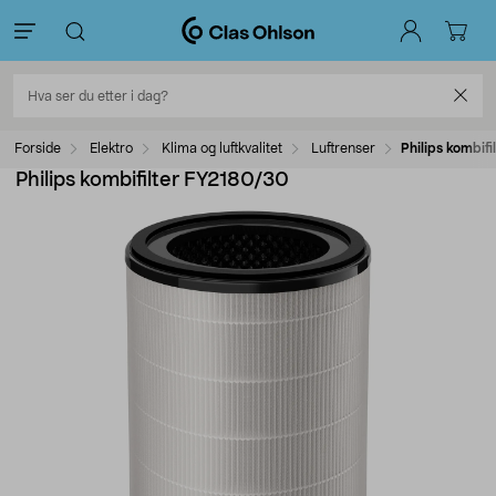
Forside
Elektro
Klima og luftkvalitet
Luftrenser
Philips kombif
Philips kombifilter FY2180/30