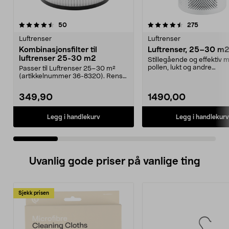
4.5 av 5 stjerner
anmeldelser
5.0 av 5 stjerner
anmeldels
50
275
Luftrenser
Luftrenser
Kombinasjonsfilter til
Luftrenser, 25–30 m
luftrenser 25-30 m2
Stillegående og effektiv m
pollen, lukt og andre
Passer til Luftrenser 25–30 m²
forurensninger. Luftren...
(artikkelnummer 36-8320). Rens
luften raskt og ef...
349,90
1490,00
Legg i handlekurv
Legg i handlekurv
Uvanlig gode priser på vanlige ting
Sjekk prisen