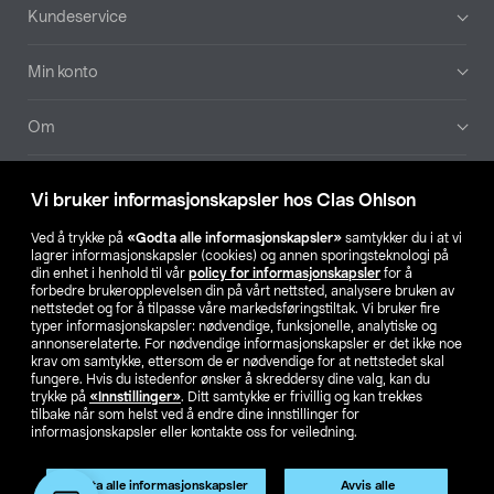
Bunntekst
Kundeservice
Min konto
Om
Aktuelt
Vi bruker informasjonskapsler hos Clas Ohlson
Våre selskaper
Ved å trykke på
«Godta alle informasjonskapsler»
samtykker du i at vi
lagrer informasjonskapsler (cookies) og annen sporingsteknologi på
din enhet i henhold til vår
policy for informasjonskapsler
for å
Finn din butikk
forbedre brukeropplevelsen din på vårt nettsted, analysere bruken av
nettstedet og for å tilpasse våre markedsføringstiltak. Vi bruker fire
typer informasjonskapsler: nødvendige, funksjonelle, analytiske og
annonserelaterte. For nødvendige informasjonskapsler er det ikke noe
SE
NO
FI
krav om samtykke, ettersom de er nødvendige for at nettstedet skal
fungere. Hvis du istedenfor ønsker å skreddersy dine valg, kan du
trykke på
«Innstillinger»
. Ditt samtykke er frivillig og kan trekkes
tilbake når som helst ved å endre dine innstillinger for
informasjonskapsler eller kontakte oss for veiledning.
Godta alle informasjonskapsler
Avvis alle
Privacy statement
Medlemsvilkår
Kjøpsvilkår
For bedrifter