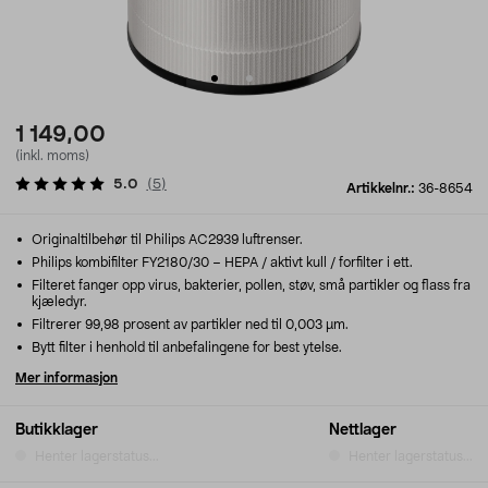
1 149,00
(inkl. moms)
5.0
(
5
)
Artikkelnr.:
36-8654
Originaltilbehør til Philips AC2939 luftrenser.
Philips kombifilter FY2180/30 – HEPA / aktivt kull / forfilter i ett.
Filteret fanger opp virus, bakterier, pollen, støv, små partikler og flass fra
kjæledyr.
Filtrerer 99,98 prosent av partikler ned til 0,003 µm.
Bytt filter i henhold til anbefalingene for best ytelse.
Mer informasjon
Butikklager
Nettlager
Henter lagerstatus...
Henter lagerstatus...