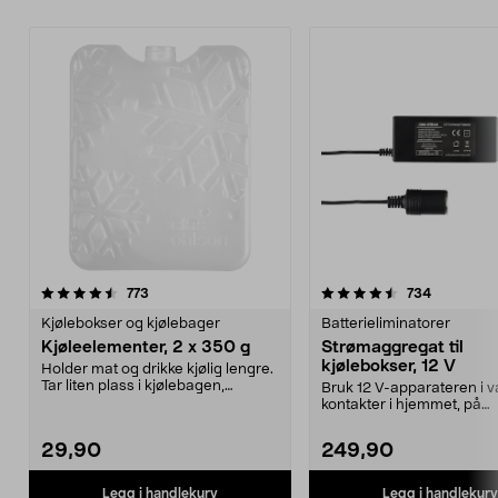
4.5 av 5 stjerner
anmeldelser
4.5 av 5 stjerner
anmeldels
773
734
Kjølebokser og kjølebager
Batterieliminatorer
Kjøleelementer, 2 x 350 g
Strømaggregat til
kjølebokser, 12 V
Holder mat og drikke kjølig lengre.
Tar liten plass i kjølebagen,
Bruk 12 V-apparateren i v
kjøleboksen el...
kontakter i hjemmet, på
campingplassen eller på ..
29,90
249,90
Legg i handlekurv
Legg i handlekurv