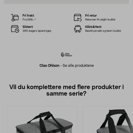
Fri frakt
Fri retur
Fra 599,–*
Returner til valgfri butikk
Sikkert
Klikk&Hent
365 dagers åpent kjøp
Bestill på nett og hent i butikk
Clas Ohlson
-
Se alle produktene
Vil du komplettere med flere produkter i
samme serie?