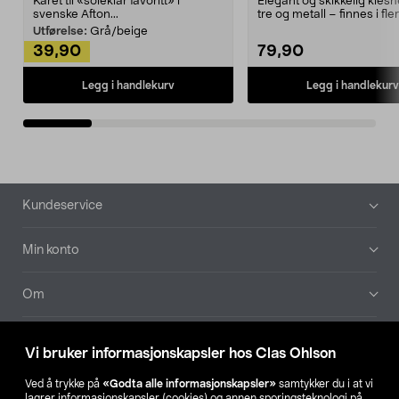
Kåret til «soleklar favoritt» i
Elegant og skikkelig kles
svenske Afton...
tre og metall – finnes i fle
Kleshe...
Utførelse:
Grå/beige
39,90
79,90
Legg i handlekurv
Legg i handlekurv
Bunntekst
Kundeservice
Min konto
Om
Aktuelt
Vi bruker informasjonskapsler hos Clas Ohlson
Våre selskaper
Ved å trykke på
«Godta alle informasjonskapsler»
samtykker du i at vi
lagrer informasjonskapsler (cookies) og annen sporingsteknologi på