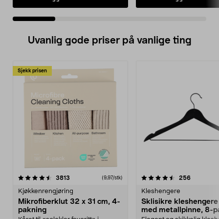
Uvanlig gode priser på vanlige ting
Sjekk prisen
4.5av 5 stjerner
anmeldelser
4.5av 5 stjerner
anmeldels
3813
256
(9,97/stk)
Kjøkkenrengjøring
Kleshengere
Mikrofiberklut 32 x 31 cm, 4-
Sklisikre kleshengere 
pakning
med metallpinne, 8-p