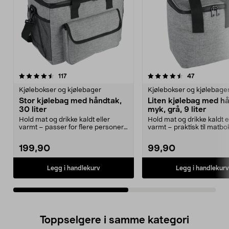
4.5av 5 stjerner
anmeldelser
4.5av 5 stjerner
anmeldelse
117
47
Kjølebokser og kjølebager
Kjølebokser og kjølebage
Stor kjølebag med håndtak,
Liten kjølebag med h
30 liter
myk, grå, 9 liter
Hold mat og drikke kaldt eller
Hold mat og drikke kaldt e
varmt – passer for flere personer.
varmt – praktisk til matb
Stor kjølevesk...
eller på tur. Lite...
199,90
99,90
Legg i handlekurv
Legg i handlekurv
Toppselgere i samme kategori