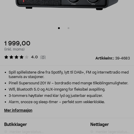
1 999,00
(inkl. moms)
4.0
(
8
)
Artikkelnr.:
39-4683
Spill spillelistene dine fra Spotify, lytt til DAB+, FM og internettradio med
tusenvis av stasjoner.
Pinell Supersound 201 W – bordradio med mange tilkoblingsmuligheter.
Wifi, Bluetooth 5.0 og AUX-inngang for fleksibel avspilling.
3-tommers høyttaler med klar lyd og justerbar equalizer.
Alarm, snooze og sleep-timer – perfekt som vekkerklokke.
Mer informasjon
Butikklager
Nettlager
Henter lagerstatus...
Henter lagerstatus...