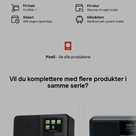
Fri frakt
Fri retur
Fra 599,–*
Returner til valgfri butikk
Sikkert
Klikk&Hent
365 dagers åpent kjøp
Bestill på nett og hent i butikk
Pinell
-
Se alle produktene
Vil du komplettere med flere produkter i
samme serie?