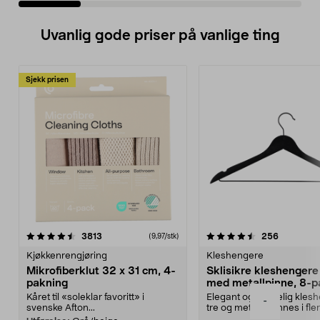
Uvanlig gode priser på vanlige ting
Sjekk prisen
4.5av 5 stjerner
anmeldelser
4.5av 5 stjerner
anmeldels
3813
256
(9,97/stk)
Kjøkkenrengjøring
Kleshengere
Mikrofiberklut 32 x 31 cm, 4-
Sklisikre kleshengere 
pakning
med metallpinne, 8-p
Kåret til «soleklar favoritt» i
Elegant og skikkelig kles
-
svenske Afton...
tre og metall – finnes i fle
Kleshe...