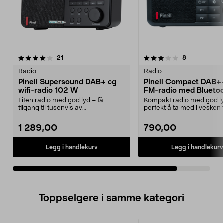
3.0av 5 stjerner
anmeldelser
anmeldelser
21
8
Radio
Radio
Pinell Supersound DAB+ og
Pinell Compact DAB+
wifi-radio 102 W
FM-radio med Blueto
Liten radio med god lyd – få
Kompakt radio med god l
tilgang til tusenvis av
perfekt å ta med i vesken t
radiostasjoner fra hele ver...
kontoret, på reisen m....
1 289,00
790,00
Legg i handlekurv
Legg i handlekurv
Toppselgere i samme kategori