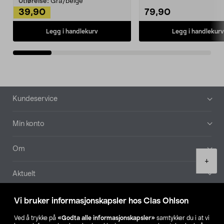
Utførelse:
Grå/beige
39,90
79,90
Legg i handlekurv
Legg i handlekurv
Bunntekst
Kundeservice
Min konto
Om
Product
+
quantity
Aktuelt
Våre selskaper
Vi bruker informasjonskapsler hos Clas Ohlson
Ved å trykke på
«Godta alle informasjonskapsler»
samtykker du i at vi
Finn din butikk