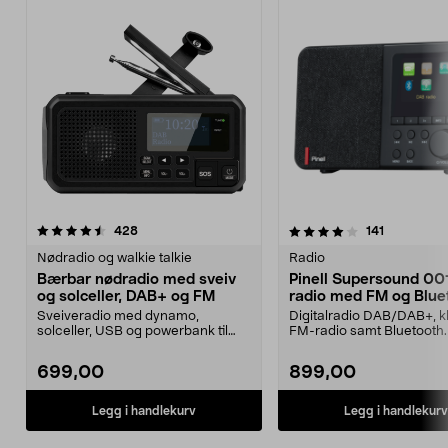
4.0 av 5 stjerner
anmeldelser
4.0 av 5 stjerner
anmeldelse
428
141
Nødradio og walkie talkie
Radio
Bærbar nødradio med sveiv
Pinell Supersound 00
og solceller, DAB+ og FM
radio med FM og Blue
Sveiveradio med dynamo,
Digitalradio DAB/DAB+, k
solceller, USB og powerbank til
FM-radio samt Bluetooth. 
nødlading. Nødradio som ...
001 – bordradio ...
699,00
899,00
Legg i handlekurv
Legg i handlekurv