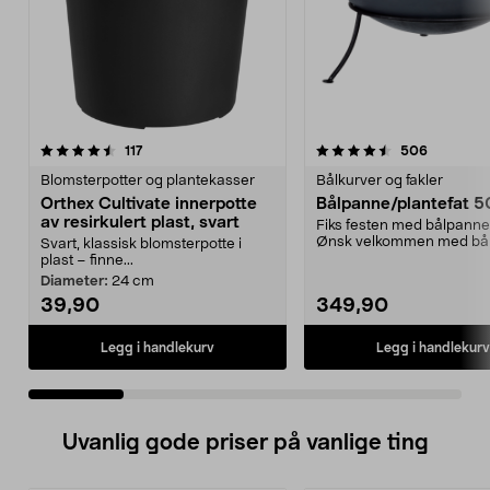
4.5 av 5 stjerner
anmeldelser
4.5 av 5 stjerner
anmeldel
117
506
Blomsterpotter og plantekasser
Bålkurver og fakler
Orthex Cultivate innerpotte
Bålpanne/plantefat 
av resirkulert plast, svart
Fiks festen med bålpanne
Ønsk velkommen med bå
Svart, klassisk blomsterpotte i
varmer og lyser opp...
plast – finne...
Diameter:
24 cm
39,90
349,90
Legg i handlekurv
Legg i handlekurv
Uvanlig gode priser på vanlige ting