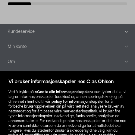
Bunntekst
Kundeservice
Min konto
Om
Aktuelt
Vi bruker informasjonskapsler hos Clas Ohlson
Våre selskaper
Ved å trykke på
«Godta alle informasjonskapsler»
samtykker du i at vi
lagrer informasjonskapsler (cookies) og annen sporingsteknologi på
din enhet i henhold til vår
policy for informasjonskapsler
for å
Finn din butikk
forbedre brukeropplevelsen din på vårt nettsted, analysere bruken av
nettstedet og for å tilpasse våre markedsføringstiltak. Vi bruker fire
typer informasjonskapsler: nødvendige, funksjonelle, analytiske og
annonserelaterte. For nødvendige informasjonskapsler er det ikke noe
SE
NO
FI
krav om samtykke, ettersom de er nødvendige for at nettstedet skal
fungere. Hvis du istedenfor ønsker å skreddersy dine valg, kan du