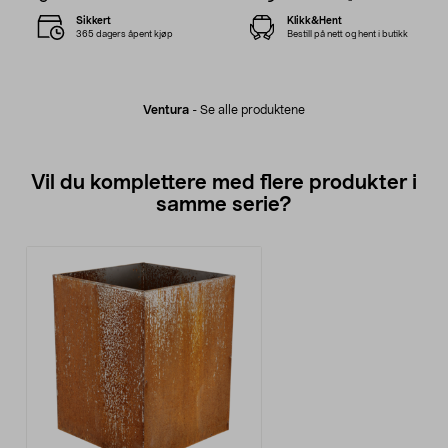
Sikkert
Klikk&Hent
365 dagers åpent kjøp
Bestill på nett og hent i butikk
Ventura
-
Se alle produktene
Vil du komplettere med flere produkter i
samme serie?