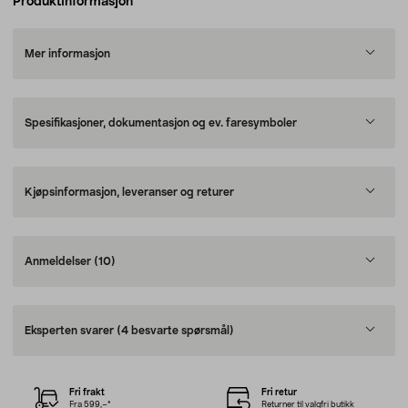
Produktinformasjon
Mer informasjon
Spesifikasjoner, dokumentasjon og ev. faresymboler
Kjøpsinformasjon, leveranser og returer
Anmeldelser
(10)
Eksperten svarer
(4 besvarte spørsmål)
Fri frakt
Fri retur
Fra 599,–*
Returner til valgfri butikk