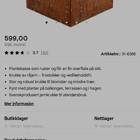
599,00
(inkl. moms)
3.7
(
10
)
Artikkelnr.:
31-6366
Plantekasse som ruster og får en fin overflate på sikt.
Krukke av råjern – frostsikker og vedlikeholdsfri.
Stor og robust krukke til blomster og mindre trær.
Pynt med planter på balkongen, terrassen og i hagen.
Svenskprodusert jernkrukke til utendørsbruk.
Mer informasjon
Butikklager
Nettlager
Henter lagerstatus...
Henter lagerstatus...