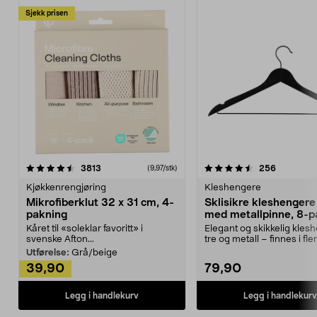
Sjekk prisen
4.5av 5 stjerner
anmeldelser
4.5av 5 stjerner
anmeldels
3813
256
(9,97/stk)
Kjøkkenrengjøring
Kleshengere
Mikrofiberklut 32 x 31 cm, 4-
Sklisikre kleshengere 
pakning
med metallpinne, 8-p
Kåret til «soleklar favoritt» i
Elegant og skikkelig kles
svenske Afton...
tre og metall – finnes i fle
Kleshe...
Utførelse:
Grå/beige
39,90
79,90
Legg i handlekurv
Legg i handlekurv