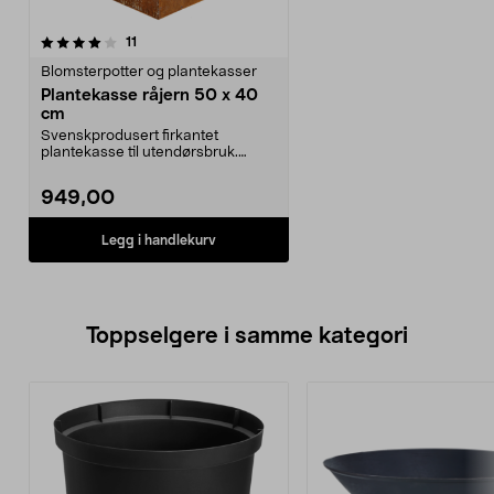
anmeldelser
11
Blomsterpotter og plantekasser
Plantekasse råjern 50 x 40
cm
Svenskprodusert firkantet
plantekasse til utendørsbruk.
Utepotte i råjern 50 x 4...
949,00
Legg i handlekurv
Toppselgere i samme kategori