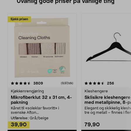
Uvanlig gode priser på vanlige ting
Sjekk prisen
4.5av 5 stjerner
anmeldelser
4.5av 5 stjerner
anmeldels
3809
256
(9,97/stk)
Kjøkkenrengjøring
Kleshengere
Mikrofiberklut 32 x 31 cm, 4-
Sklisikre kleshengere 
pakning
med metallpinne, 8-p
Kåret til «soleklar favoritt» i
Elegant og skikkelig kles
svenske Afton...
tre og metall – finnes i fle
Kleshe...
Utførelse:
Grå/beige
39,90
79,90