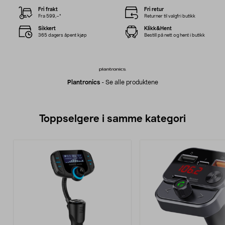
Fri frakt
Fri retur
Fra 599,–*
Returner til valgfri butikk
Sikkert
Klikk&Hent
365 dagers åpent kjøp
Bestill på nett og hent i butikk
Plantronics
-
Se alle produktene
Toppselgere i samme kategori