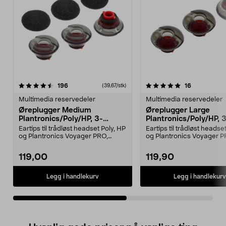
5.0av 5 stjerner
anmeldelser
5.0av 5 stjerner
anmeldelse
196
16
(39,67/stk)
Multimedia reservedeler
Multimedia reservedeler
Øreplugger Medium
Øreplugger Large
Plantronics/Poly/HP, 3-
Plantronics/Poly/HP, 
pakning
pakning
Eartips til trådløst headset Poly, HP
Eartips til trådløst headse
og Plantronics Voyager PRO,
og Plantronics Voyager P
Legend 30/50 o...
Legend 30/50 o...
119,00
119,90
Legg i handlekurv
Legg i handlekurv