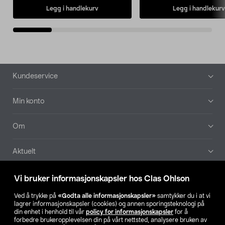
Legg i handlekurv
Legg i handlekurv
Bunntekst
Kundeservice
Min konto
Om
Aktuelt
Våre selskaper
Vi bruker informasjonskapsler hos Clas Ohlson
Ved å trykke på
«Godta alle informasjonskapsler»
samtykker du i at vi
Finn din butikk
lagrer informasjonskapsler (cookies) og annen sporingsteknologi på
din enhet i henhold til vår
policy for informasjonskapsler
for å
forbedre brukeropplevelsen din på vårt nettsted, analysere bruken av