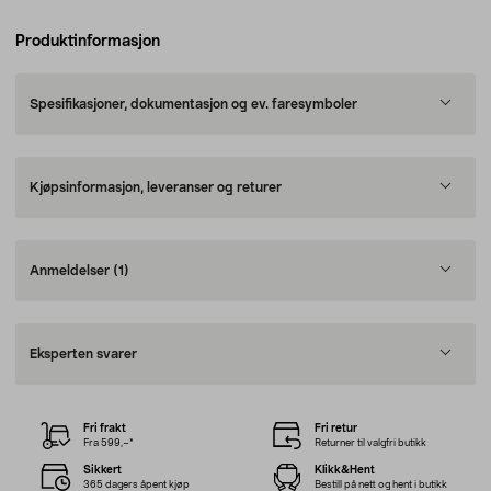
Produktinformasjon
Spesifikasjoner, dokumentasjon og ev. faresymboler
Kjøpsinformasjon, leveranser og returer
Anmeldelser
(1)
Eksperten svarer
Fri frakt
Fri retur
Fra 599,–*
Returner til valgfri butikk
Sikkert
Klikk&Hent
365 dagers åpent kjøp
Bestill på nett og hent i butikk