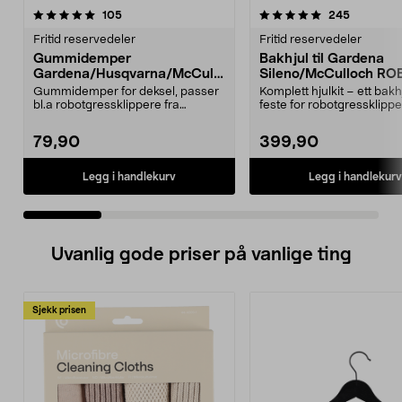
5.0 av 5 stjerner
anmeldelser
4.5 av 5 stjerner
anmeldels
105
245
Fritid reservedeler
Fritid reservedeler
Gummidemper
Bakhjul til Gardena
Gardena/Husqvarna/McCullo
Sileno/McCulloch RO
ch/Flymo
Easilife
Gummidemper for deksel, passer
Komplett hjulkit – ett bak
bl.a robotgressklippere fra
feste for robotgressklippe
Gardena, Flymo og McC...
Bakhjul – reserv...
79,90
399,90
Legg i handlekurv
Legg i handlekurv
Uvanlig gode priser på vanlige ting
Sjekk prisen