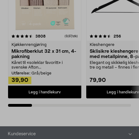
4.5av 5 stjerner
anmeldelser
4.5av 5 stjerner
anmeldels
3808
256
(9,97/stk)
Kjøkkenrengjøring
Kleshengere
Mikrofiberklut 32 x 31 cm, 4-
Sklisikre kleshengere 
pakning
med metallpinne, 8-p
Kåret til «soleklar favoritt» i
Elegant og skikkelig kles
svenske Afton...
tre og metall – finnes i fle
Kleshe...
Utførelse:
Grå/beige
39,90
79,90
Legg i handlekurv
Legg i handlekurv
Bunntekst
Kundeservice