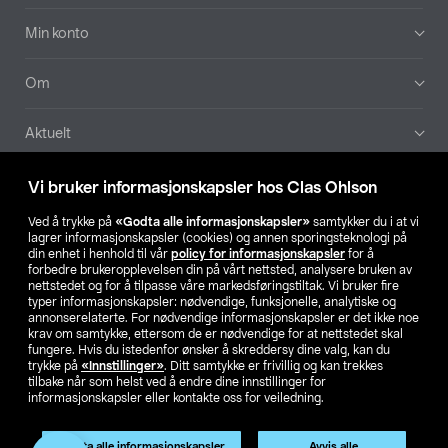
Min konto
Om
Aktuelt
Våre selskaper
Vi bruker informasjonskapsler hos Clas Ohlson
Ved å trykke på
«Godta alle informasjonskapsler»
samtykker du i at vi
Finn din butikk
lagrer informasjonskapsler (cookies) og annen sporingsteknologi på
din enhet i henhold til vår
policy for informasjonskapsler
for å
forbedre brukeropplevelsen din på vårt nettsted, analysere bruken av
SE
NO
FI
nettstedet og for å tilpasse våre markedsføringstiltak. Vi bruker fire
typer informasjonskapsler: nødvendige, funksjonelle, analytiske og
annonserelaterte. For nødvendige informasjonskapsler er det ikke noe
krav om samtykke, ettersom de er nødvendige for at nettstedet skal
fungere. Hvis du istedenfor ønsker å skreddersy dine valg, kan du
trykke på
«Innstillinger»
. Ditt samtykke er frivillig og kan trekkes
tilbake når som helst ved å endre dine innstillinger for
informasjonskapsler eller kontakte oss for veiledning.
Privacy statement
Medlemsvilkår
Kjøpsvilkår
For bedrifter
Endre til priser ekskl. moms
Produktet har utgått
Godta alle informasjonskapsler
Avvis alle