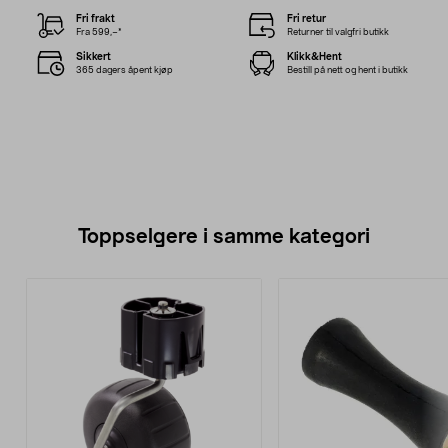
Fri frakt
Fri retur
Fra 599,–*
Returner til valgfri butikk
Sikkert
Klikk&Hent
365 dagers åpent kjøp
Bestill på nett og hent i butikk
Toppselgere i samme kategori