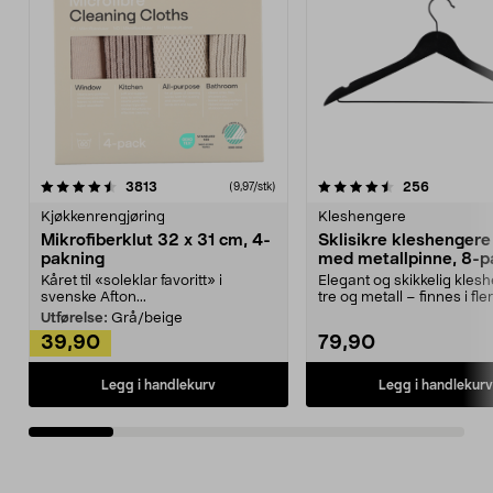
4.5av 5 stjerner
anmeldelser
4.5av 5 stjerner
anmeldels
3813
256
(9,97/stk)
Kjøkkenrengjøring
Kleshengere
Mikrofiberklut 32 x 31 cm, 4-
Sklisikre kleshengere 
pakning
med metallpinne, 8-p
Kåret til «soleklar favoritt» i
Elegant og skikkelig kles
svenske Afton...
tre og metall – finnes i fle
Kleshe...
Utførelse:
Grå/beige
39,90
79,90
Legg i handlekurv
Legg i handlekurv