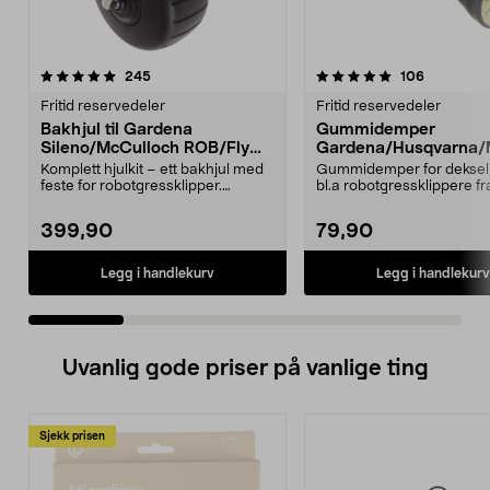
5.0 av 5 stjerner
anmeldelser
4.5 av 5 stjerner
anmeldels
245
106
Fritid reservedeler
Fritid reservedeler
Bakhjul til Gardena
Gummidemper
Sileno/McCulloch ROB/Flymo
Gardena/Husqvarna/
Easilife
ch/Flymo
Komplett hjulkit – ett bakhjul med
Gummidemper for deksel,
feste for robotgressklipper.
bl.a robotgressklippere fr
Bakhjul – reserv...
Gardena, Flymo og McC..
399,90
79,90
Legg i handlekurv
Legg i handlekurv
Uvanlig gode priser på vanlige ting
Sjekk prisen