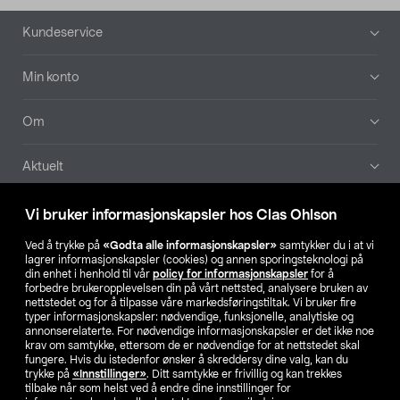
Bunntekst
Kundeservice
Min konto
Om
Aktuelt
Våre selskaper
Vi bruker informasjonskapsler hos Clas Ohlson
Ved å trykke på
«Godta alle informasjonskapsler»
samtykker du i at vi
Finn din butikk
lagrer informasjonskapsler (cookies) og annen sporingsteknologi på
din enhet i henhold til vår
policy for informasjonskapsler
for å
forbedre brukeropplevelsen din på vårt nettsted, analysere bruken av
SE
NO
FI
nettstedet og for å tilpasse våre markedsføringstiltak. Vi bruker fire
typer informasjonskapsler: nødvendige, funksjonelle, analytiske og
annonserelaterte. For nødvendige informasjonskapsler er det ikke noe
krav om samtykke, ettersom de er nødvendige for at nettstedet skal
fungere. Hvis du istedenfor ønsker å skreddersy dine valg, kan du
trykke på
«Innstillinger»
. Ditt samtykke er frivillig og kan trekkes
tilbake når som helst ved å endre dine innstillinger for