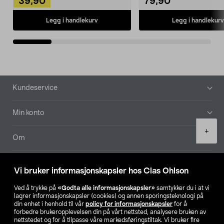
39,90
79,90
Legg i handlekurv
Legg i handlekurv
Bunntekst
Kundeservice
Min konto
Product
+
quantity
Om
Aktuelt
Vi bruker informasjonskapsler hos Clas Ohlson
Våre selskaper
Ved å trykke på
«Godta alle informasjonskapsler»
samtykker du i at vi
lagrer informasjonskapsler (cookies) og annen sporingsteknologi på
din enhet i henhold til vår
policy for informasjonskapsler
for å
Finn din butikk
forbedre brukeropplevelsen din på vårt nettsted, analysere bruken av
nettstedet og for å tilpasse våre markedsføringstiltak. Vi bruker fire