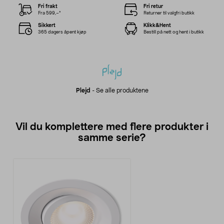
Fri frakt
Fri retur
Fra 599,–*
Returner til valgfri butikk
Sikkert
Klikk&Hent
365 dagers åpent kjøp
Bestill på nett og hent i butikk
Plejd
-
Se alle produktene
Vil du komplettere med flere produkter i
samme serie?