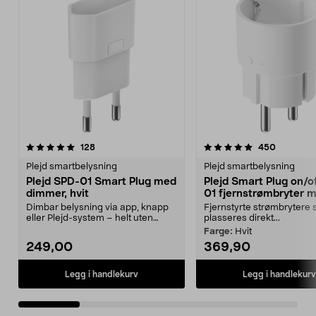
5.0 av 5 stjerner
anmeldelser
5.0 av 5 stjerner
anmeldel
128
450
Plejd smartbelysning
Plejd smartbelysning
Plejd SPD-01 Smart Plug med
Plejd Smart Plug on/o
dimmer, hvit
01 fjernstrømbryter 
Bluetooth
Dimbar belysning via app, knapp
Fjernstyrte strømbrytere
eller Plejd-system – helt uten
plasseres direkt...
ledninger. Plejd ...
Farge:
Hvit
249,00
369,90
Legg i handlekurv
Legg i handlekurv