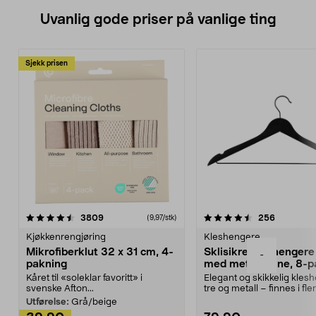
Uvanlig gode priser på vanlige ting
Sjekk prisen
4.5av 5 stjerner
anmeldelser
4.5av 5 stjerner
anmeldels
3809
256
(9,97/stk)
Kjøkkenrengjøring
Kleshengere
Mikrofiberklut 32 x 31 cm, 4-
Sklisikre kleshengere 
-
pakning
med metallpinne, 8-p
Kåret til «soleklar favoritt» i
Elegant og skikkelig kles
svenske Afton...
tre og metall – finnes i fle
Kleshe...
Utførelse:
Grå/beige