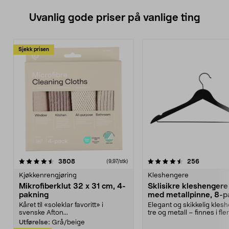
Uvanlig gode priser på vanlige ting
Sjekk prisen
4.5av 5 stjerner
anmeldelser
4.5av 5 stjerner
anmeldels
3808
256
(9,97/stk)
Kjøkkenrengjøring
Kleshengere
Mikrofiberklut 32 x 31 cm, 4-
Sklisikre kleshengere 
pakning
med metallpinne, 8-p
Kåret til «soleklar favoritt» i
Elegant og skikkelig kles
svenske Afton...
tre og metall – finnes i fle
Kleshe...
Utførelse:
Grå/beige