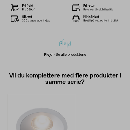
Fri frakt
Fri retur
Fra 599,–*
Returner til valgfri butikk
Sikkert
Klikk&Hent
365 dagers åpent kjøp
Bestill på nett og hent i butikk
Plejd
-
Se alle produktene
Vil du komplettere med flere produkter i
samme serie?