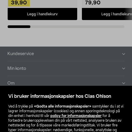
39,90
79,90
Legg i handlekurv
Legg i handlekurv
Bunntekst
Kundeservice
Min konto
Om
Vi bruker informasjonskapsler hos Clas Ohlson
Aktuelt
Ved å trykke på
«Godta alle informasjonskapsler»
samtykker du i at vi
lagrer informasjonskapsler (cookies) og annen sporingsteknologi på
Våre selskaper
din enhet i henhold til vår
policy for informasjonskapsler
for å
forbedre brukeropplevelsen din på vårt nettsted, analysere bruken av
nettstedet og for å tilpasse våre markedsføringstiltak. Vi bruker fire
Finn din butikk
typer informasjonskapsler: nødvendige, funksjonelle, analytiske og