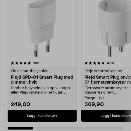
5.0 av 5 stjerner
anmeldelser
5.0 av 5 stjerner
anmeldel
128
450
Plejd smartbelysning
Plejd smartbelysning
Plejd SPD-01 Smart Plug med
Plejd Smart Plug on/o
dimmer, hvit
01 fjernstrømbryter 
Bluetooth
Dimbar belysning via app, knapp
Fjernstyrte strømbrytere
eller Plejd-system – helt uten
plasseres direkt...
ledninger. Plejd ...
Farge:
Hvit
249,00
369,90
Legg i handlekurv
Legg i handlekurv