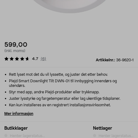
599,00
(inkl. moms)
4.7
(
6
)
Artikkelnr.:
36-9620-1
Rett lyset mot det du vil lyssette, og juster det etter behov.
Plejd Smart Downlight Tilt DWN-01 til innbygging innendørs og
utendørs.
Styr med app, andre Plejd-produkter eller trykknapp.
Juster lysstyrke og fargetemperatur eller lag ukentlige tidsplaner.
Kan kun installeres av en registrert installasjonsvirksomhet.
Mer informasjon
Butikklager
Nettlager
Henter lagerstatus...
Henter lagerstatus...