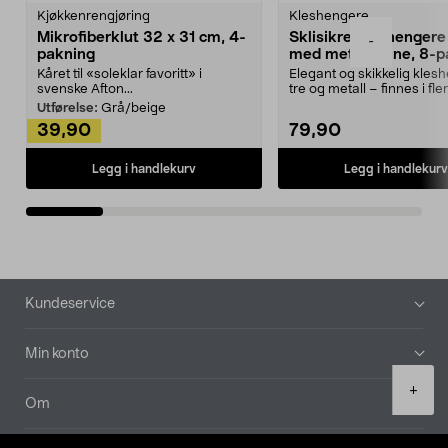
Kjøkkenrengjøring
Kleshengere
Mikrofiberklut 32 x 31 cm, 4-
Sklisikre kleshengere 
-
pakning
med metallpinne, 8-p
Kåret til «soleklar favoritt» i
Elegant og skikkelig kles
svenske Afton...
tre og metall – finnes i fle
Kleshe...
Utførelse:
Grå/beige
39,90
79,90
Legg i handlekurv
Legg i handlekurv
Bunntekst
Kundeservice
Min konto
Product
+
quantity
Om