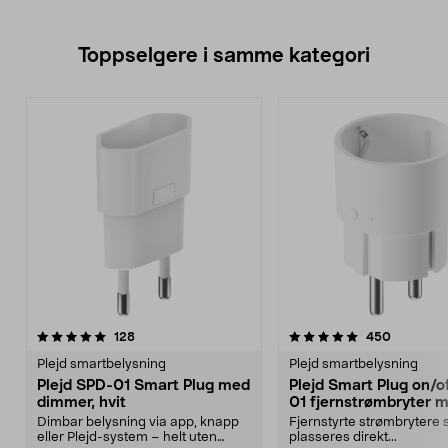
Toppselgere i samme kategori
5.0 av 5 stjerner
anmeldelser
5.0 av 5 stjerner
anmeldel
128
450
Plejd smartbelysning
Plejd smartbelysning
Plejd SPD-01 Smart Plug med
Plejd Smart Plug on/o
dimmer, hvit
01 fjernstrømbryter 
Bluetooth
Dimbar belysning via app, knapp
Fjernstyrte strømbrytere
eller Plejd-system – helt uten
plasseres direkt...