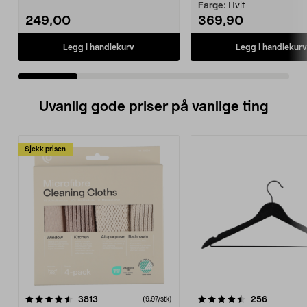
ledninger. Plejd ...
Farge:
Hvit
249,00
369,90
Legg i handlekurv
Legg i handlekurv
Uvanlig gode priser på vanlige ting
Sjekk prisen
4.5av 5 stjerner
anmeldelser
4.5av 5 stjerner
anmeldels
3813
256
(9,97/stk)