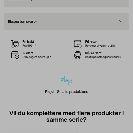
Eksperten svarer
Fri frakt
Fri retur
Fra 599,–*
Returner til valgfri butikk
Sikkert
Klikk&Hent
365 dagers åpent kjøp
Bestill på nett og hent i butikk
Plejd
-
Se alle produktene
Vil du komplettere med flere produkter i
samme serie?