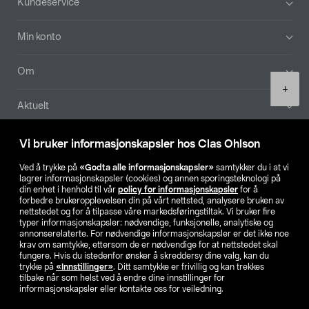
Kundeservice
Min konto
Om
Product
+
quantity
Aktuelt
Våre selskaper
Vi bruker informasjonskapsler hos Clas Ohlson
Ved å trykke på
«Godta alle informasjonskapsler»
samtykker du i at vi
Finn din butikk
lagrer informasjonskapsler (cookies) og annen sporingsteknologi på
din enhet i henhold til vår
policy for informasjonskapsler
for å
forbedre brukeropplevelsen din på vårt nettsted, analysere bruken av
SE
NO
FI
nettstedet og for å tilpasse våre markedsføringstiltak. Vi bruker fire
typer informasjonskapsler: nødvendige, funksjonelle, analytiske og
annonserelaterte. For nødvendige informasjonskapsler er det ikke noe
krav om samtykke, ettersom de er nødvendige for at nettstedet skal
fungere. Hvis du istedenfor ønsker å skreddersy dine valg, kan du
trykke på
«Innstillinger»
. Ditt samtykke er frivillig og kan trekkes
tilbake når som helst ved å endre dine innstillinger for
informasjonskapsler eller kontakte oss for veiledning.
Privacy statement
Medlemsvilkår
Kjøpsvilkår
For bedrifter