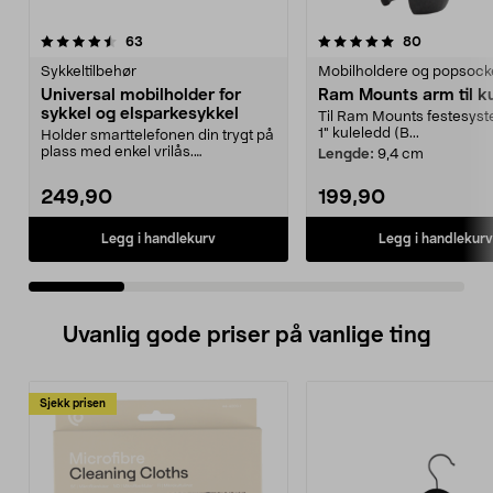
5.0 av 5 stjerner
anmeldelser
4.5 av 5 stjerner
anmeldelse
63
80
Sykkeltilbehør
Mobilholdere og popsock
Universal mobilholder for
Ram Mounts arm til k
sykkel og elsparkesykkel
Til Ram Mounts festesys
1" kuleledd (B...
Holder smarttelefonen din trygt på
plass med enkel vrilås.
Lengde:
9,4 cm
Mobilholder for sykke...
249,90
199,90
Legg i handlekurv
Legg i handlekurv
Uvanlig gode priser på vanlige ting
Sjekk prisen