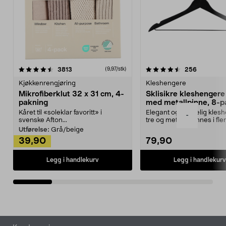
4.5av 5 stjerner
anmeldelser
4.5av 5 stjerner
anmeldels
3813
256
(9,97/stk)
Kjøkkenrengjøring
Kleshengere
Mikrofiberklut 32 x 31 cm, 4-
Sklisikre kleshengere 
pakning
med metallpinne, 8-p
Kåret til «soleklar favoritt» i
Elegant og skikkelig kles
-
svenske Afton...
tre og metall – finnes i fle
Kleshe...
Utførelse:
Grå/beige
39,90
79,90
Legg i handlekurv
Legg i handlekurv
Bunntekst