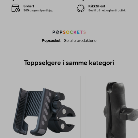
Sikkert
Klikk&Hent
365 dagers åpent kjøp
Bestill på nett og hent i butikk
Popsocket
-
Se alle produktene
Toppselgere i samme kategori