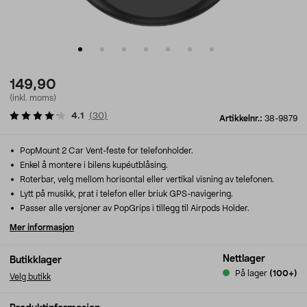
149,90
(inkl. moms)
4.1
(
30
)
Artikkelnr.:
38-9879
PopMount 2 Car Vent-feste for telefonholder.
Enkel å montere i bilens kupéutblåsing.
Roterbar, velg mellom horisontal eller vertikal visning av telefonen.
Lytt på musikk, prat i telefon eller briuk GPS-navigering.
Passer alle versjoner av PopGrips i tillegg til Airpods Holder.
Mer informasjon
Nettlager
Butikklager
På lager
(100+)
Velg butikk