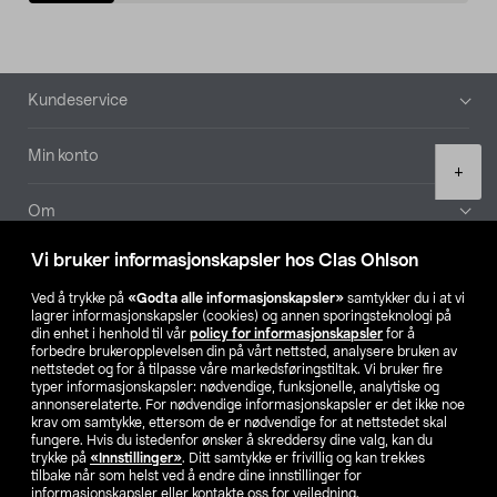
Bunntekst
Kundeservice
Min konto
Product
+
quantity
Om
Vi bruker informasjonskapsler hos Clas Ohlson
Aktuelt
Ved å trykke på
«Godta alle informasjonskapsler»
samtykker du i at vi
lagrer informasjonskapsler (cookies) og annen sporingsteknologi på
Våre selskaper
din enhet i henhold til vår
policy for informasjonskapsler
for å
forbedre brukeropplevelsen din på vårt nettsted, analysere bruken av
nettstedet og for å tilpasse våre markedsføringstiltak. Vi bruker fire
Finn din butikk
typer informasjonskapsler: nødvendige, funksjonelle, analytiske og
annonserelaterte. For nødvendige informasjonskapsler er det ikke noe
krav om samtykke, ettersom de er nødvendige for at nettstedet skal
SE
NO
FI
fungere. Hvis du istedenfor ønsker å skreddersy dine valg, kan du
trykke på
«Innstillinger»
. Ditt samtykke er frivillig og kan trekkes
tilbake når som helst ved å endre dine innstillinger for
informasjonskapsler eller kontakte oss for veiledning.