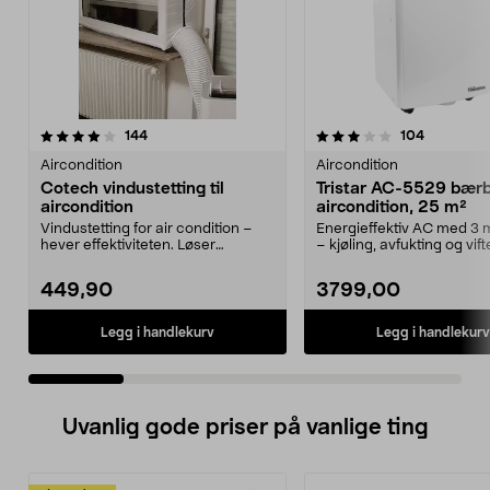
3.5 av 5 stjerner
anmeldelser
4.0 av 5 stjerner
anmeldels
144
104
Aircondition
Aircondition
Cotech vindustetting til
Tristar AC-5529 bær
aircondition
aircondition, 25 m²
Vindustetting for air condition –
Energieffektiv AC med 3
hever effektiviteten. Løser
– kjøling, avfukting og vifte
problemet med fest...
AC-5529 –...
449,90
3799,00
Legg i handlekurv
Legg i handlekurv
Uvanlig gode priser på vanlige ting