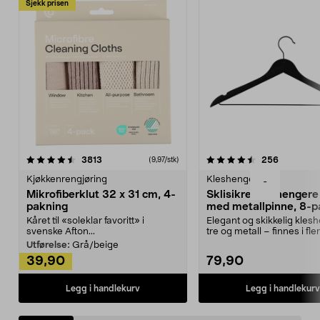
Sjekk prisen
4.5av 5 stjerner
anmeldelser
4.5av 5 stjerner
anmeldels
3813
256
(9,97/stk)
Kjøkkenrengjøring
Kleshengere
-
Mikrofiberklut 32 x 31 cm, 4-
Sklisikre kleshengere 
pakning
med metallpinne, 8-p
Kåret til «soleklar favoritt» i
Elegant og skikkelig kles
svenske Afton...
tre og metall – finnes i fle
Kleshe...
Utførelse:
Grå/beige
39,90
79,90
Legg i handlekurv
Legg i handlekurv