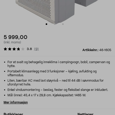
5 999,00
(inkl. moms)
3.8
(
9
)
Artikkelnr.:
46-1605
For et svalt og behagelig inneklima i campingvogn, bobil, campervan og
hytte.
Portabelt klimaanlegg med 3 funksjoner – kjøling, avfukting og
viftemodus.
Liten, bærbar AC med lavt støynivå – ned til 44 dB i søvnmodus for
uforstyrret hvile.
Enkel vindusmontering – beslag, fester og fleksibel slange er inkludert.
Mål (inne): 45,4 x 17 x 29,8 cm. Kjølekapasitet: 1465 W.
Mer informasjon
Butikklager
Nettlager