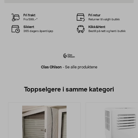
Fri frakt
Fri retur
Fra 599,–*
Returner til valgfri butikk
Sikkert
Klikk&Hent
365 dagers åpent kjøp
Bestill på nett og hent i butikk
Clas Ohlson
-
Se alle produktene
Toppselgere i samme kategori