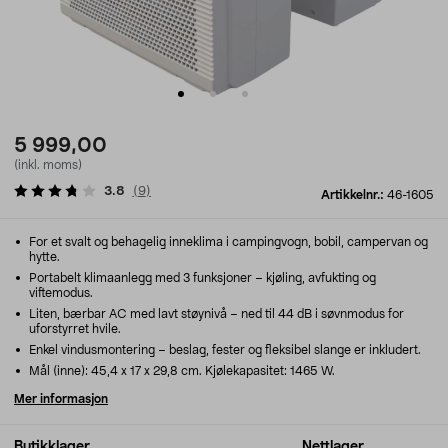
5 999,00
(inkl. moms)
3.8
(
9
)
Artikkelnr.:
46-1605
For et svalt og behagelig inneklima i campingvogn, bobil, campervan og
hytte.
Portabelt klimaanlegg med 3 funksjoner – kjøling, avfukting og
viftemodus.
Liten, bærbar AC med lavt støynivå – ned til 44 dB i søvnmodus for
uforstyrret hvile.
Enkel vindusmontering – beslag, fester og fleksibel slange er inkludert.
Mål (inne): 45,4 x 17 x 29,8 cm. Kjølekapasitet: 1465 W.
Mer informasjon
Butikklager
Nettlager