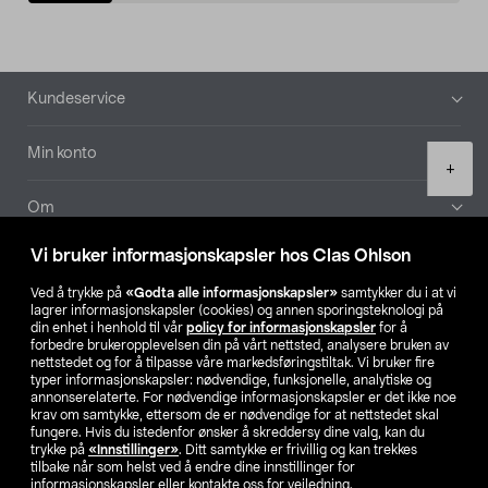
Bunntekst
Kundeservice
Min konto
Product
+
quantity
Om
Vi bruker informasjonskapsler hos Clas Ohlson
Aktuelt
Ved å trykke på
«Godta alle informasjonskapsler»
samtykker du i at vi
lagrer informasjonskapsler (cookies) og annen sporingsteknologi på
Våre selskaper
din enhet i henhold til vår
policy for informasjonskapsler
for å
forbedre brukeropplevelsen din på vårt nettsted, analysere bruken av
nettstedet og for å tilpasse våre markedsføringstiltak. Vi bruker fire
Finn din butikk
typer informasjonskapsler: nødvendige, funksjonelle, analytiske og
annonserelaterte. For nødvendige informasjonskapsler er det ikke noe
krav om samtykke, ettersom de er nødvendige for at nettstedet skal
SE
NO
FI
fungere. Hvis du istedenfor ønsker å skreddersy dine valg, kan du
trykke på
«Innstillinger»
. Ditt samtykke er frivillig og kan trekkes
tilbake når som helst ved å endre dine innstillinger for
informasjonskapsler eller kontakte oss for veiledning.