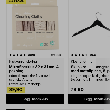
Sjekk prisen
4.5av 5 stjerner
anmeldelser
4.5av 5 stjerner
anmeldels
3813
256
(9,97/stk)
Kjøkkenrengjøring
Kleshengere
-
Mikrofiberklut 32 x 31 cm, 4-
Sklisikre kleshengere 
pakning
med metallpinne, 8-p
Kåret til «soleklar favoritt» i
Elegant og skikkelig kles
svenske Afton...
tre og metall – finnes i fle
Kleshe...
Utførelse:
Grå/beige
39,90
79,90
Legg i handlekurv
Legg i handlekurv