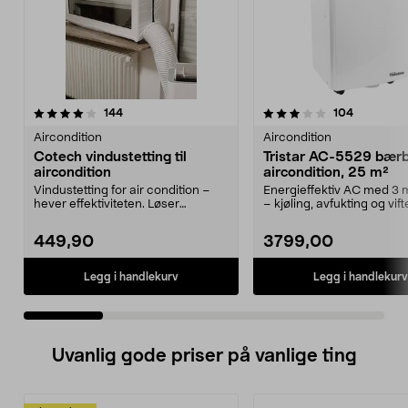
3.5 av 5 stjerner
anmeldelser
4.0 av 5 stjerner
anmeldels
144
104
Aircondition
Aircondition
Cotech vindustetting til
Tristar AC-5529 bær
aircondition
aircondition, 25 m²
Vindustetting for air condition –
Energieffektiv AC med 3
hever effektiviteten. Løser
– kjøling, avfukting og vifte
problemet med fest...
AC-5529 –...
449,90
3799,00
Legg i handlekurv
Legg i handlekurv
Uvanlig gode priser på vanlige ting