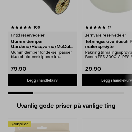
5.0 av 5 stjerner
anmeldelser
4.5 av 5 stjerner
anmeldelser
106
17
Fritid reservedeler
Jernvare reservedeler
Gummidemper
Tetningsskive Bosch 
Gardena/Husqvarna/McCullo
malersprøyte
ch/Flymo
Gummidemper for deksel, passer
Pakning til malingssprøyt
bl.a robotgressklippere fra
Bosch PFS 3000-2, PFS 
Gardena, Flymo og McC...
og PFS 7000.
79,90
29,90
Legg i handlekurv
Legg i handlekurv
Uvanlig gode priser på vanlige ting
Sjekk prisen