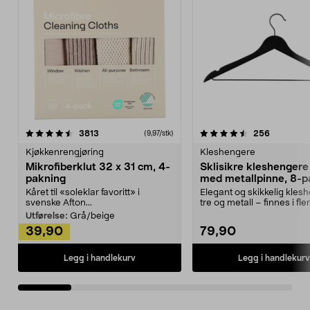
4.5av 5 stjerner
anmeldelser
4.5av 5 stjerner
anmeldels
3813
256
(9,97/stk)
Kjøkkenrengjøring
Kleshengere
Mikrofiberklut 32 x 31 cm, 4-
Sklisikre kleshengere 
pakning
med metallpinne, 8-p
Kåret til «soleklar favoritt» i
Elegant og skikkelig kles
svenske Afton...
tre og metall – finnes i fle
Kleshe...
Utførelse:
Grå/beige
39,90
79,90
Legg i handlekurv
Legg i handlekurv