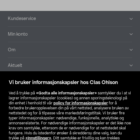
Bunntekst
Kundeservice
Min konto
Om
Aktuelt
Våre selskaper
Vi bruker informasjonskapsler hos Clas Ohlson
Ved å trykke på
«Godta alle informasjonskapsler»
samtykker du i at vi
Finn din butikk
lagrer informasjonskapsler (cookies) og annen sporingsteknologi på
din enhet i henhold til vår
policy for informasjonskapsler
for å
forbedre brukeropplevelsen din på vårt nettsted, analysere bruken av
SE
NO
FI
nettstedet og for å tilpasse våre markedsføringstiltak. Vi bruker fire
typer informasjonskapsler: nødvendige, funksjonelle, analytiske og
annonserelaterte. For nødvendige informasjonskapsler er det ikke noe
krav om samtykke, ettersom de er nødvendige for at nettstedet skal
fungere. Hvis du istedenfor ønsker å skreddersy dine valg, kan du
trykke på
«Innstillinger»
. Ditt samtykke er frivillig og kan trekkes