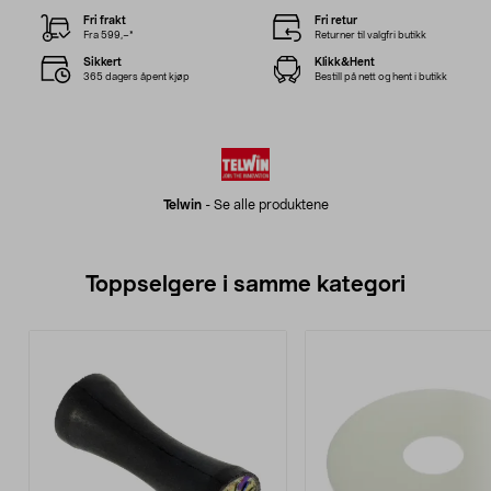
Fri frakt
Fri retur
Fra 599,–*
Returner til valgfri butikk
Sikkert
Klikk&Hent
365 dagers åpent kjøp
Bestill på nett og hent i butikk
Telwin
-
Se alle produktene
Toppselgere i samme kategori