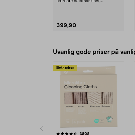
bærbare datamaskiner,
smarttelefoner og nettbret...
399,90
Legg i handlekurv
Uvanlig gode priser på vanli
Sjekk prisen
5av 5 stjerner
4.5av 5 stjerner
anmeldelser
3808