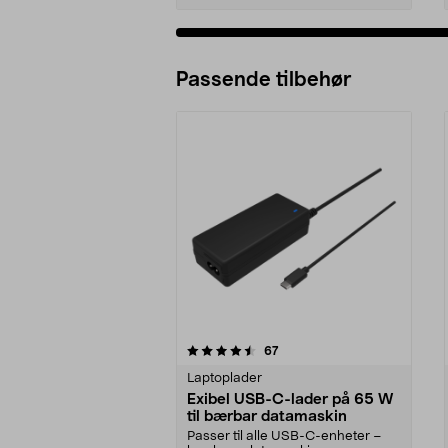
Passende tilbehør
5av 5 stjerner
4.5av 5 stjerner
anmeldelser
67
Laptoplader
Exibel USB-C-lader på 65 W
til bærbar datamaskin
Passer til alle USB-C-enheter –