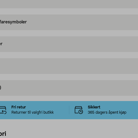
 faresymboler
er
)
Fri retur
Sikkert
Returner til valgfri butikk
365 dagers åpent kjøp
ri