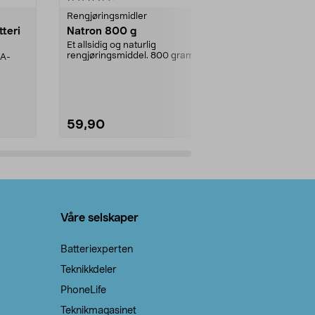
Rengjøringsmidler
Levende lys
tteri
Natron 800 g
Telys steari
prosent ste
Et allsidig og naturlig
rengjøringsmiddel. 800 gram
AA-
100 % stearin
natron – til rengjøring både...
råvarer. Produ
brenner med e
59,90
69,90
Legg i handlekurv
Legg 
Våre selskaper
Batteriexperten
Teknikkdeler
PhoneLife
Teknikmagasinet