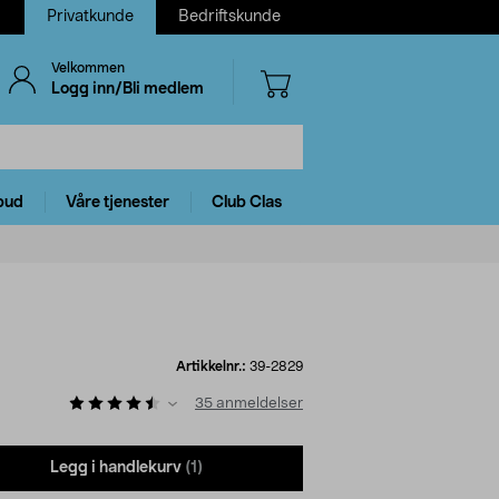
Privatkunde
Bedriftskunde
Velkommen
Logg inn/Bli medlem
bud
Våre tjenester
Club Clas
Artikkelnr.:
39-2829
35
anmeldelser
Legg i handlekurv
(1)