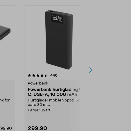
4.5 av 5 stjerner
anmeldelser
4.5
440
3
Powerbank
Powerbank
Powerbank hurtiglading USB-
Anker MagG
C, USB-A, 10 000 mAh
powerbank
k for
Hurtiglader mobilen opptil 50 % på
Ultraslank M
bare 30 mi...
powerbank på
..
magnetisk og l
Farge:
Svart
299,90
649,00
299,90