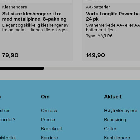
Kleshengere
AA-batterier
Sklisikre kleshengere i tre
Varta Longlife Power ba
med metallpinne, 8-pakning
24 pk
Elegant og skikkelig kleshenger av
Svanemerkede AA- eller A
tre og metall – finnes i flere farger.
batterier til fjer...
Kleshe...
Type:
AA/LR6
79,90
149,90
Legg i handlekurv
Legg i handlekurv
o
Om
Aktuelt
strer
Om oss
Høytrykkspylere
sordet?
Presse
Rengjøring
Bærekraft
Griller
istorikk
Karriere
Kantklippere