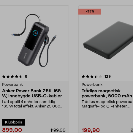
-33%
3.5 av 5 stjerner
anmeldelser
4.5 av 5 stjerner
anmeldelser
8
129
Powerbank
Powerbank
Anker Power Bank 25K 165
Trådløs magnetisk
W, innebygde USB-C-kabler
powerbank, 5000 mAh
Lad opptil 4 enheter samtidig –
Trådløs magnetisk powerban
165 W total effekt. Anker 25 000
Magsafe- og Qi-enheter.
mAh powerbank m...
Powerbank 5000 mAh – lad.
Klubbpris
899,00
199,90
1199,00