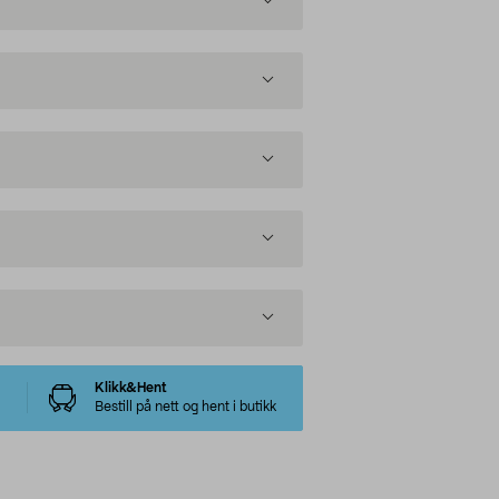
Klikk&Hent
Bestill på nett og hent i butikk