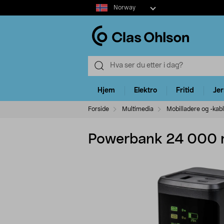
Select
Norway
market
Hjem
Elektro
Fritid
Je
Forside
Multimedia
Mobilladere og -kab
Powerbank 24 000 m