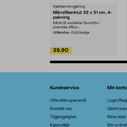
Kjøkkenrengjøring
Mikrofiberklut 32 x 31 cm, 4-
pakning
Kåret til «soleklar favoritt» i
svenske Afton...
Utførelse:
Grå/beige
39,90
Legg i handlekurv
Bunntekst
Kundeservice
Min kont
Ofte stilte spørsmål
Login/Regi
Kontakt oss
Glemt pas
Tilgjengelighet
Mine sider
Kjøpsvilkår
Min ordreh