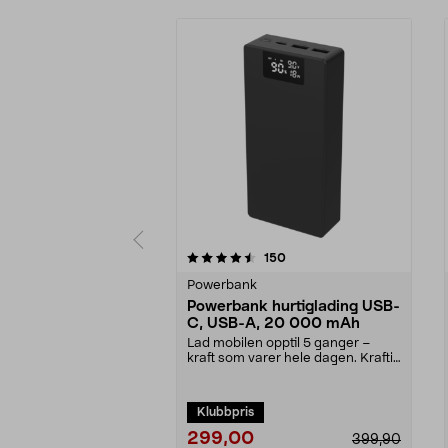
5 av 5 stjerner
4.5 av 5 stjerner
anmeldelser
150
Powerbank
Powerbank hurtiglading USB-
C, USB-A, 20 000 mAh
Lad mobilen opptil 5 ganger –
kraft som varer hele dagen. Kraftig
powerbank – 20...
Klubbpris
299,00
399,90