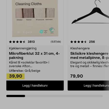
4.5av 5 stjerner
anmeldelser
4.5av 5 stjerner
anmeldels
3813
256
(9,97/stk)
Kjøkkenrengjøring
Kleshengere
Mikrofiberklut 32 x 31 cm, 4-
Sklisikre kleshengere 
pakning
med metallpinne, 8-p
Kåret til «soleklar favoritt» i
Elegant og skikkelig kles
svenske Afton...
tre og metall – finnes i fle
Kleshe...
Utførelse:
Grå/beige
39,90
79,90
Legg i handlekurv
Legg i handlekurv