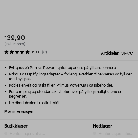
139,90
(inkl. moms)
5.0
(
2
)
Artikkelnr.:
31-7761
Fyll gass på Primus PowerLighter og andre påfyllbare tennere.
Primus gasspåfyllingsadapter – forleng levetiden til tenneren og fyll den
med ny gass.
Kobles enkelt og raskt til en Primus PowerGas gassbeholder.
For camping og utendørsaktiviteter hvor påfyllingsmulighetene er
begrenset.
Holdbart design i rustfritt stål.
Mer informasjon
Butikklager
Nettlager
Henter lagerstatus...
Henter lagerstatus...