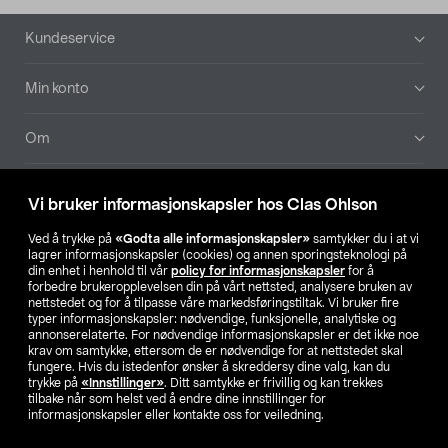
Bunntekst
Kundeservice
Min konto
Om
Aktuelt
Vi bruker informasjonskapsler hos Clas Ohlson
Våre selskaper
Ved å trykke på
«Godta alle informasjonskapsler»
samtykker du i at vi
lagrer informasjonskapsler (cookies) og annen sporingsteknologi på
din enhet i henhold til vår
policy for informasjonskapsler
for å
Finn din butikk
forbedre brukeropplevelsen din på vårt nettsted, analysere bruken av
nettstedet og for å tilpasse våre markedsføringstiltak. Vi bruker fire
typer informasjonskapsler: nødvendige, funksjonelle, analytiske og
annonserelaterte. For nødvendige informasjonskapsler er det ikke noe
SE
NO
FI
krav om samtykke, ettersom de er nødvendige for at nettstedet skal
fungere. Hvis du istedenfor ønsker å skreddersy dine valg, kan du
trykke på
«Innstillinger»
. Ditt samtykke er frivillig og kan trekkes
tilbake når som helst ved å endre dine innstillinger for
informasjonskapsler eller kontakte oss for veiledning.