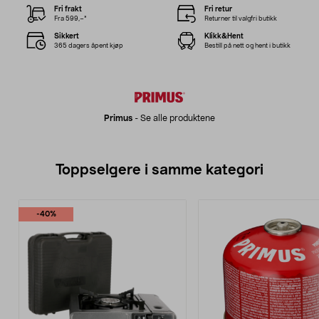
Fri frakt
Fri retur
Fra 599,–*
Returner til valgfri butikk
Sikkert
Klikk&Hent
365 dagers åpent kjøp
Bestill på nett og hent i butikk
Primus
-
Se alle produktene
Toppselgere i samme kategori
-40%