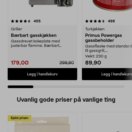
4.5 av 5 stjerner
anmeldelser
4.5 av 5 stjerner
anmeldels
455
498
Griller
Turkjøkken
Bærbart gasskjøkken
Primus Powergas
gassbeholder
Gassdrevet kokeplate med
justerbar flamme. Bærbart
Gassflaske med standard
gasskjøkken for matlaging ute...
til gassgrill,...
Vekt:
230 g
179,00
89,90
299,90
Legg i handlekurv
Legg i handlekurv
Uvanlig gode priser på vanlige ting
Sjekk prisen