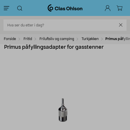
Forside
Fritid
Friluftsliv og camping
Turkjøkken
Primus påfylli
Primus påfyllingsadapter for gasstenner