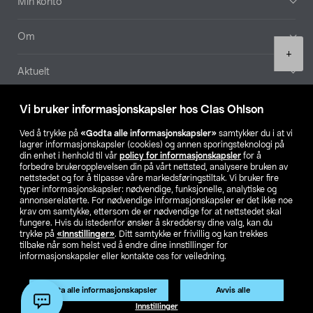
Min konto
Om
Product
+
quantity
Aktuelt
Våre selskaper
Vi bruker informasjonskapsler hos Clas Ohlson
Ved å trykke på
«Godta alle informasjonskapsler»
samtykker du i at vi
Finn din butikk
lagrer informasjonskapsler (cookies) og annen sporingsteknologi på
din enhet i henhold til vår
policy for informasjonskapsler
for å
forbedre brukeropplevelsen din på vårt nettsted, analysere bruken av
SE
NO
FI
nettstedet og for å tilpasse våre markedsføringstiltak. Vi bruker fire
typer informasjonskapsler: nødvendige, funksjonelle, analytiske og
annonserelaterte. For nødvendige informasjonskapsler er det ikke noe
krav om samtykke, ettersom de er nødvendige for at nettstedet skal
fungere. Hvis du istedenfor ønsker å skreddersy dine valg, kan du
trykke på
«Innstillinger»
. Ditt samtykke er frivillig og kan trekkes
tilbake når som helst ved å endre dine innstillinger for
informasjonskapsler eller kontakte oss for veiledning.
Privacy statement
Medlemsvilkår
Kjøpsvilkår
For bedrifter
Endre til priser ekskl. moms
Godta alle informasjonskapsler
Avvis alle
Legg i handlekurv
(1)
Innstillinger