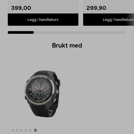
2JBL BoomboxJBL Bo...
ladestasjon.Til bl.a. robotg
399,00
299,90
Legg i handlekurv
Legg i handlekurv
Brukt med
anmeldelser
0