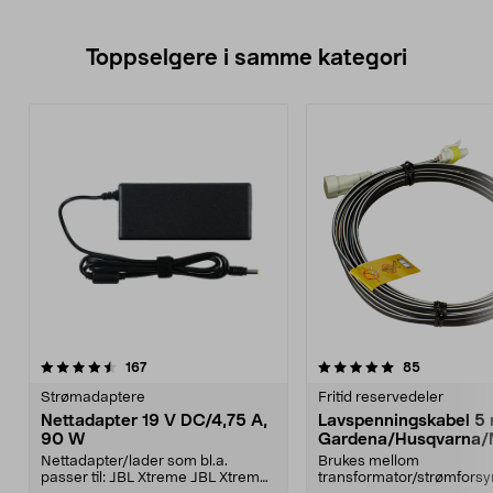
Toppselgere i samme kategori
5.0 av 5 stjerner
anmeldelser
4.0 av 5 stjerner
anmeldelse
167
85
Strømadaptere
Fritid reservedeler
Nettadapter 19 V DC/4,75 A,
Lavspenningskabel 5
90 W
Gardena/Husqvarna/
ch/Flymo
Nettadapter/lader som bl.a.
Brukes mellom
passer til: JBL Xtreme JBL Xtreme
transformator/strømforsy