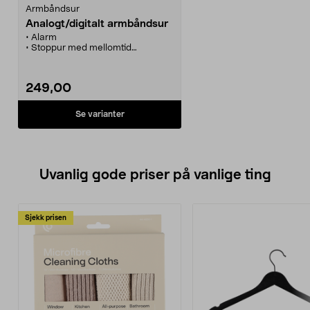
Armbåndsur
Analogt/digitalt armbåndsur
• Alarm
• Stoppur med mellomtid
• Nedtellingstimer
• Bakgrunnsbelysning
• Datovisning
249,00
• Vannbeskyttet 10ATM
• Diam. 48 mm
• Batteritype CR2025 og SR626
Se varianter
(medfølger)
Uvanlig gode priser på vanlige ting
Sjekk prisen