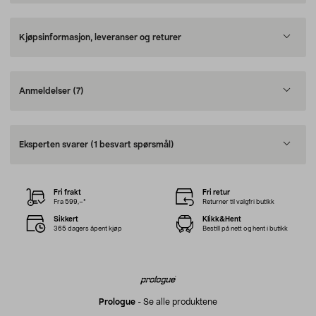
Kjøpsinformasjon, leveranser og returer
Anmeldelser
(7)
Eksperten svarer
(1 besvart spørsmål)
Fri frakt
Fri retur
Fra 599,–*
Returner til valgfri butikk
Sikkert
Klikk&Hent
365 dagers åpent kjøp
Bestill på nett og hent i butikk
Prologue
-
Se alle produktene