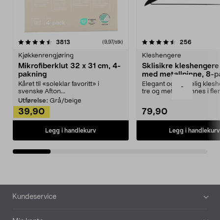
4.5av 5 stjerner
anmeldelser
4.5av 5 stjerner
anmeldels
3813
256
(9,97/stk)
Kjøkkenrengjøring
Kleshengere
Mikrofiberklut 32 x 31 cm, 4-
Sklisikre kleshengere 
pakning
med metallpinne, 8-p
Kåret til «soleklar favoritt» i
Elegant og skikkelig kles
-
svenske Afton...
tre og metall – finnes i fle
Kleshe...
Utførelse:
Grå/beige
39,90
79,90
Legg i handlekurv
Legg i handlekurv
Bunntekst
Kundeservice