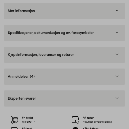
Mer informasjon
Spesifikasjoner, dokumentasjon og ev. faresymboler
Kjøpsinformasjon, leveranser og returer
Anmeldelser
(4)
Eksperten svarer
Fri frakt
Fri retur
Fra 599,–*
Returner til valgfri butikk
Sikkert
Klikk&Hent