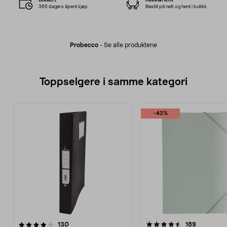
365 dagers åpent kjøp
Bestill på nett og hent i butikk
Probecco
-
Se alle produktene
Toppselgere i samme kategori
-43%
4.5 av 5 stjerner
anmeldelser
4.5 av 5 stjerner
anmeldels
130
189