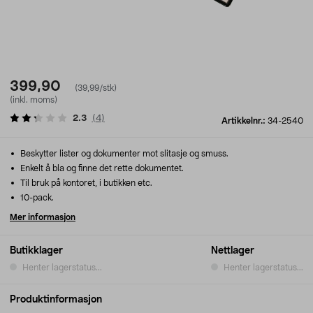
399,90
(39,99/stk)
(inkl. moms)
2.3
(
4
)
Artikkelnr.:
34-2540
Beskytter lister og dokumenter mot slitasje og smuss.
Enkelt å bla og finne det rette dokumentet.
Til bruk på kontoret, i butikken etc.
10-pack.
Mer informasjon
Butikklager
Nettlager
Henter lagerstatus...
Henter lagerstatus...
Produktinformasjon