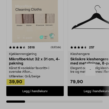
4.5av 5 stjerner
anmeldelser
4.5av 5 stjerner
anmeldels
3816
257
(9,97/stk)
Kjøkkenrengjøring
Kleshengere
Mikrofiberklut 32 x 31 cm, 4-
Sklisikre kleshengere 
pakning
med metallpinne, 8-p
Kåret til «soleklar favoritt» i
Elegant og skikkelig kles
-
svenske Afton...
tre og metall – finnes i fle
Kleshe...
Utførelse:
Grå/beige
39,90
79,90
Legg i handlekurv
Legg i handlekurv