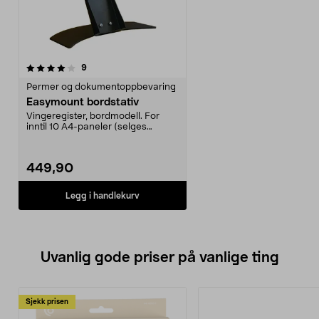
anmeldelser
9
Permer og dokumentoppbevaring
Easymount bordstativ
Vingeregister, bordmodell. For
inntil 10 A4-paneler (selges
separat). Til bruk b...
449,90
Legg i handlekurv
Uvanlig gode priser på vanlige ting
Sjekk prisen