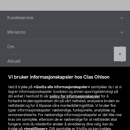
Bunntekst
Kundeservice
Min konto
Om
Product
+
quantity
Aktuelt
Våre selskaper
Vi bruker informasjonskapsler hos Clas Ohlson
Ved å trykke på
«Godta alle informasjonskapsler»
samtykker du i at vi
Finn din butikk
lagrer informasjonskapsler (cookies) og annen sporingsteknologi på
din enhet i henhold til vår
policy for informasjonskapsler
for å
forbedre brukeropplevelsen din på vårt nettsted, analysere bruken av
SE
NO
FI
nettstedet og for å tilpasse våre markedsføringstiltak. Vi bruker fire
typer informasjonskapsler: nødvendige, funksjonelle, analytiske og
annonserelaterte. For nødvendige informasjonskapsler er det ikke noe
krav om samtykke, ettersom de er nødvendige for at nettstedet skal
fungere. Hvis du istedenfor ønsker å skreddersy dine valg, kan du
trykke på
«Innstillinger»
. Ditt samtykke er frivillig og kan trekkes