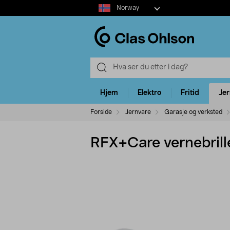
Select
Norway
market
Hjem
Elektro
Fritid
Je
Forside
Jernvare
Garasje og verksted
RFX+Care vernebrill