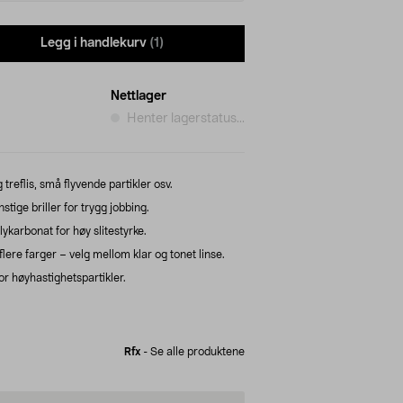
Legg i handlekurv
(1)
Nettlager
Henter lagerstatus...
reflis, små flyvende partikler osv.
tige briller for trygg jobbing.
ykarbonat for høy slitestyrke.
lere farger – velg mellom klar og tonet linse.
r høyhastighetspartikler.
Rfx
-
Se alle produktene