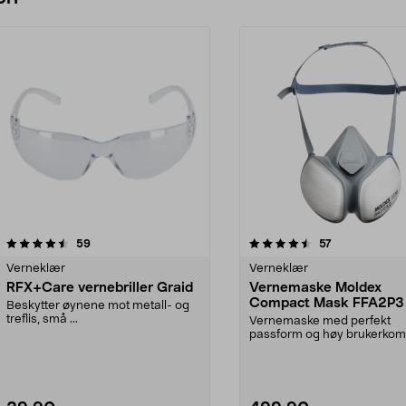
4.5 av 5 stjerner
anmeldelser
4.0 av 5 stjerner
anmeldelser
59
57
Verneklær
Verneklær
RFX+Care vernebriller Graid
Vernemaske Moldex
Compact Mask FFA2P3
Beskytter øynene mot metall- og
treflis, små ...
Vernemaske med perfekt
passform og høy brukerkomf
Filterteknologi med rynker...