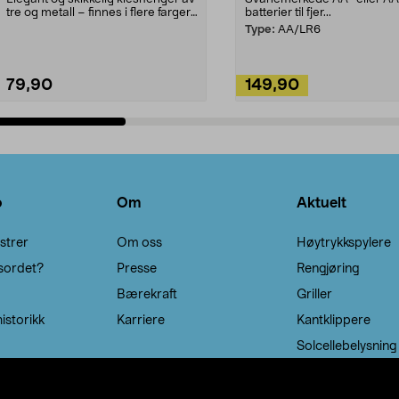
tre og metall – finnes i flere farger.
batterier til fjer...
Kleshe...
Type:
AA/LR6
79,90
149,90
Legg i handlekurv
Legg i handlekurv
o
Om
Aktuelt
strer
Om oss
Høytrykkspylere
sordet?
Presse
Rengjøring
Bærekraft
Griller
istorikk
Karriere
Kantklippere
Solcellebelysning