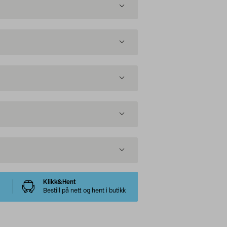
Klikk&Hent
Bestill på nett og hent i butikk