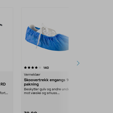
4.5 av 5 stjerner
anmeldelser
4.5
140
1
Verneklær
Verneklær
Skoovertrekk engangs 100-
3M SecureF
 RD
pakning
vernebrille
glass
Beskytter gulv og andre underlag
Sitter trygt 
ort.
mot væske og smuss.
automatisk ju
Skoovertrekk i plast for in...
SecureFit 400