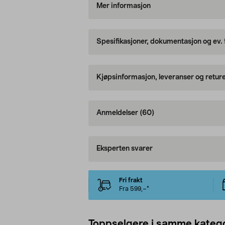
Mer informasjon
Spesifikasjoner, dokumentasjon og ev.
Kjøpsinformasjon, leveranser og retur
Anmeldelser
(60)
Eksperten svarer
Fri frakt
Fra 599,–*
Toppselgere i samme katego