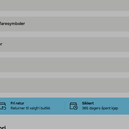
 faresymboler
er
Fri retur
Sikkert
Returner til valgfri butikk
365 dagers åpent kjøp
ri