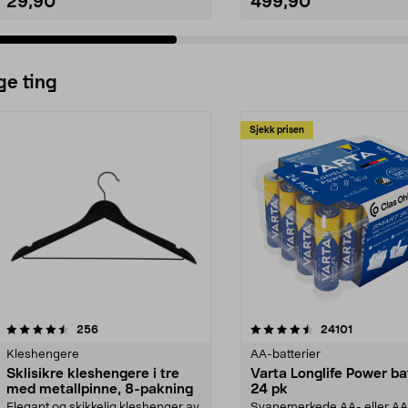
29,90
499,90
ge ting
Sjekk prisen
4.5av 5 stjerner
anmeldelser
4.5av 5 stjerner
anmeldels
256
24101
Kleshengere
AA-batterier
Sklisikre kleshengere i tre
Varta Longlife Power ba
med metallpinne, 8-pakning
24 pk
Elegant og skikkelig kleshenger av
Svanemerkede AA- eller A