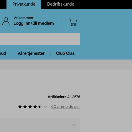
Privatkunde
Bedriftskunde
Velkommen
Logg inn/Bli medlem
bud
Våre tjenester
Club Clas
Artikkelnr.:
41-3676
60
anmeldelser