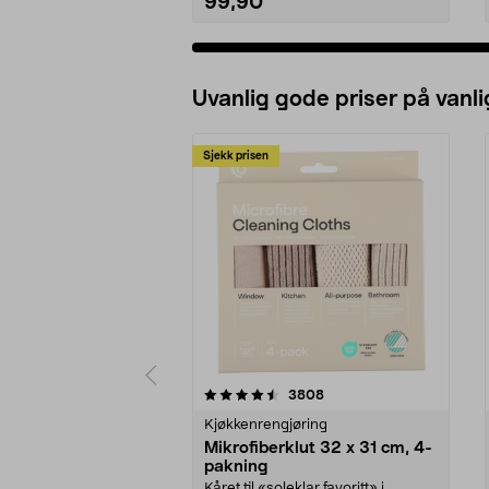
99,90
Uvanlig gode priser på vanli
Sjekk prisen
5av 5 stjerner
4.5av 5 stjerner
anmeldelser
3808
Kjøkkenrengjøring
Mikrofiberklut 32 x 31 cm, 4-
pakning
Kåret til «soleklar favoritt» i