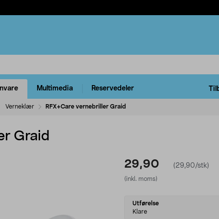
rnvare
Multimedia
Reservedeler
Til
Verneklær
RFX+Care vernebriller Graid
er Graid
29,90
(29,90/stk)
(inkl. moms)
Select
Utførelse
variant
Klare