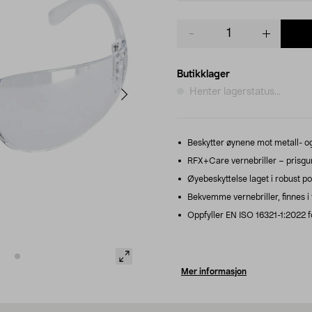
Product
quantity
Butikklager
Henter lagerstatus...
Beskytter øynene mot metall- og t
RFX+Care vernebriller – prisguns
Øyebeskyttelse laget i robust pol
Bekvemme vernebriller, finnes i f
Oppfyller EN ISO 16321-1:2022 fo
Mer informasjon