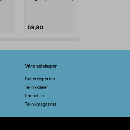
natron – til rengjøring både...
råvarer. Produ
brenner med e
59,90
69,90
Legg i handlekurv
Legg 
Våre selskaper
Batteriexperten
Teknikkdeler
PhoneLife
Teknikmagasinet