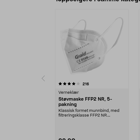
0 av 5 stjerner
4.5 av 5 stjerner
anmeldelser
216
Verneklær
Støvmaske FFP2 NR, 5-
pakning
Klassisk formet munnbind, med
filtreringsklasse FFP2 NR.
Ansiktsmaske som beskyt...