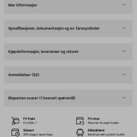
Mer informasjon
Spesifikasjoner, dokumentasjon og ev. faresymboler
Kjøpsinformasjon, leveranser og returer
Anmeldelser
(52)
Eksperten svarer
(1 besvart spørsmål)
Fri frakt
Fri retur
Fra 599,–*
Returner til valgfri butikk
Sikkert
Klikk&Hent
365 dagers åpent kjøp
Bestill på nett og hent i butikk