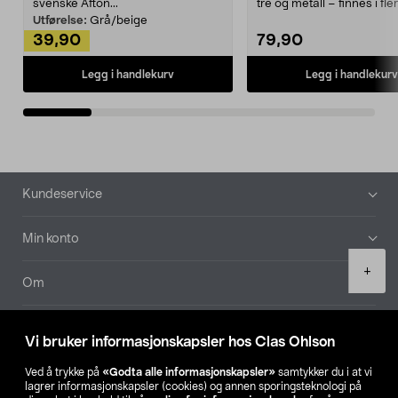
svenske Afton...
tre og metall – finnes i fle
Kleshe...
Utførelse:
Grå/beige
39,90
79,90
Legg i handlekurv
Legg i handlekurv
Bunntekst
Kundeservice
Min konto
Product
+
quantity
Om
Aktuelt
Vi bruker informasjonskapsler hos Clas Ohlson
Våre selskaper
Ved å trykke på
«Godta alle informasjonskapsler»
samtykker du i at vi
lagrer informasjonskapsler (cookies) og annen sporingsteknologi på