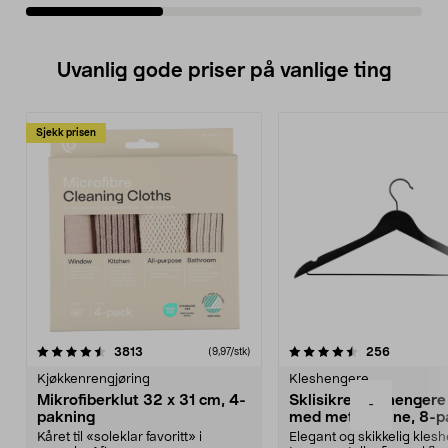
Uvanlig gode priser på vanlige ting
Sjekk prisen
4.5av 5 stjerner
anmeldelser
4.5av 5 stjerner
anmeldels
3813
256
(9,97/stk)
Kjøkkenrengjøring
Kleshengere
Mikrofiberklut 32 x 31 cm, 4-
Sklisikre kleshengere 
-
pakning
med metallpinne, 8-p
Kåret til «soleklar favoritt» i
Elegant og skikkelig kles