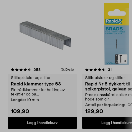
4.5av 5 stjerner
anmeldelser
4.5av 5 stjerner
anmeldelse
258
31
(0,10/stk)
Stiftepistoler og stifter
Stiftepistoler og stifter
Rapid klammer type 53
Rapid Nr 8 dykkert til
spikerpistol, galvanis
Fintrådklammer for hefting av
spiker
tekstiler og pa...
Presisjonsskåret spiker me
hode som gir...
Lengde:
10 mm
Antall per forpakning:
10
109,90
129,90
Legg i handlekurv
Legg i handlekurv