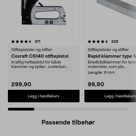
4.5 av 5 stjerner
anmeldelser
4.5 av 5 stjerner
anmeldels
371
326
Stiftepistoler og stifter
Stiftepistoler og stifter
Cocraft CS140 stiftepistol
Rapid klammer type 
Kraftig heftepistol for både
Bredtrådklammer for tyn
klammer og spiker. Justerbar
materialer, som pla...
slagstyrke. Velegnet t...
Lengde:
8 mm
299,90
99,90
Legg i handlekurv
Legg i handlekurv
Passende tilbehør