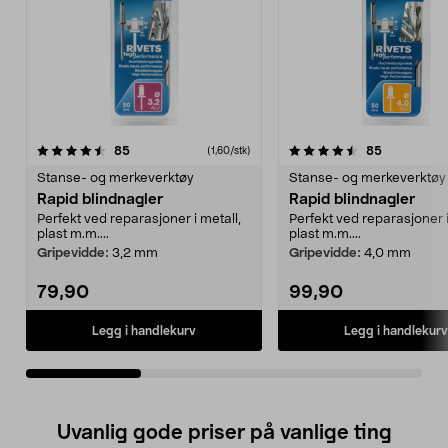
4.5av 5 stjerner
anmeldelser
4.5av 5 stjerner
anmeldelse
85
85
(1,60/stk)
Stanse- og merkeverktøy
Stanse- og merkeverktøy
Rapid blindnagler
Rapid blindnagler
Perfekt ved reparasjoner i metall,
Perfekt ved reparasjoner i
plast m.m....
plast m.m....
Gripevidde:
3,2 mm
Gripevidde:
4,0 mm
79,90
99,90
Legg i handlekurv
Legg i handlekurv
Uvanlig gode priser på vanlige ting