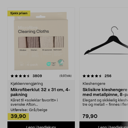
Sjekk prisen
4.5av 5 stjerner
anmeldelser
4.5av 5 stjerner
anmeldels
3809
256
(9,97/stk)
Kjøkkenrengjøring
Kleshengere
Mikrofiberklut 32 x 31 cm, 4-
Sklisikre kleshengere 
pakning
med metallpinne, 8-p
Kåret til «soleklar favoritt» i
Elegant og skikkelig kles
svenske Afton...
tre og metall – finnes i fle
Kleshe...
Utførelse:
Grå/beige
39,90
79,90
Legg i handlekurv
Legg i handlekurv