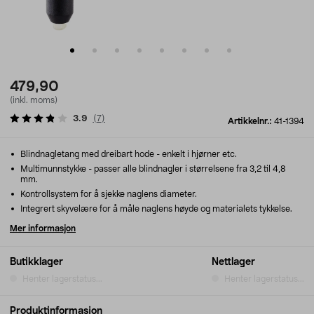
479,90
(inkl. moms)
3.9
(
7
)
Artikkelnr.:
41-1394
Blindnagletang med dreibart hode - enkelt i hjørner etc.
Multimunnstykke - passer alle blindnagler i størrelsene fra 3,2 til 4,8
mm.
Kontrollsystem for å sjekke naglens diameter.
Integrert skyvelære for å måle naglens høyde og materialets tykkelse.
Mer informasjon
Butikklager
Nettlager
Henter lagerstatus...
Henter lagerstatus...
Produktinformasjon