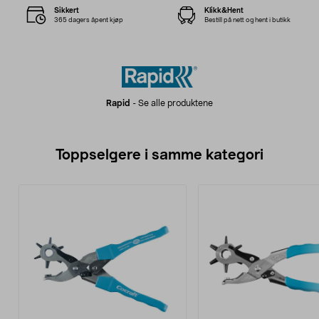
Sikkert
Klikk&Hent
365 dagers åpent kjøp
Bestill på nett og hent i butikk
Rapid
-
Se alle produktene
Toppselgere i samme kategori