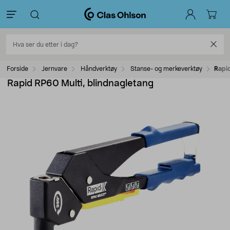
Forside
Jernvare
Håndverktøy
Stanse- og merkeverktøy
Rapid
Rapid RP60 Multi, blindnagletang