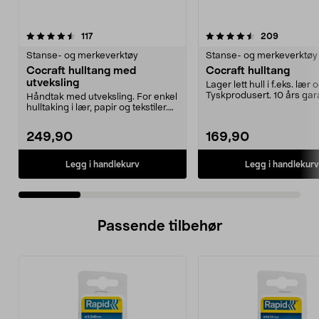
4.5 av 5 stjerner
anmeldelser
4.5 av 5 stjerner
anmeldel
117
209
Stanse- og merkeverktøy
Stanse- og merkeverktøy
Cocraft hulltang med
Cocraft hulltang
utveksling
Lager lett hull i f.eks. lær 
Tyskprodusert. 10 års gara
Håndtak med utveksling. For enkel
hulltaking i lær, papir og tekstiler.
10 års g...
249,90
169,90
Legg i handlekurv
Legg i handlekurv
Passende tilbehør