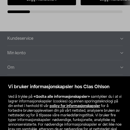
Bunntekst
Kundeservice
Min konto
Om
Aktuelt
Vi bruker informasjonskapsler hos Clas Ohlson
Våre selskaper
Ved å trykke på
«Godta alle informasjonskapsler»
samtykker du i at vi
lagrer informasjonskapsler (cookies) og annen sporingsteknologi på
din enhet i henhold til vår
policy for informasjonskapsler
for å
Finn din butikk
forbedre brukeropplevelsen din på vårt nettsted, analysere bruken av
nettstedet og for å tilpasse våre markedsføringstiltak. Vi bruker fire
typer informasjonskapsler: nødvendige, funksjonelle, analytiske og
annonserelaterte. For nødvendige informasjonskapsler er det ikke noe
SE
NO
FI
krav om samtykke, ettersom de er nødvendige for at nettstedet skal