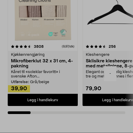
4.5av 5 stjerner
anmeldelser
4.5av 5 stjerner
anmeldels
3808
256
(9,97/stk)
Kjøkkenrengjøring
Kleshengere
Mikrofiberklut 32 x 31 cm, 4-
Sklisikre kleshengere 
pakning
med metallpinne, 8-p
Kåret til «soleklar favoritt» i
Elegant og skikkelig kles
-
svenske Afton...
tre og metall – finnes i fle
Kleshe...
Utførelse:
Grå/beige
39,90
79,90
Legg i handlekurv
Legg i handlekurv