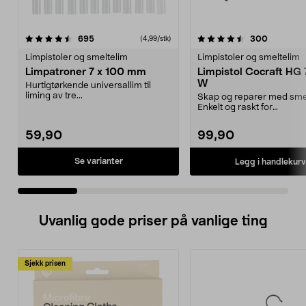
4.5 av 5 stjerner
anmeldelser
4.5 av 5 stjerner
anmeldel
695
300
(4,99/stk)
Limpistoler og smeltelim
Limpistoler og smeltelim
Limpatroner 7 x 100 mm
Limpistol Cocraft HG 
W
Hurtigtørkende universallim til
liming av tre...
Skap og reparer med smel
Enkelt og raskt for
hjemmefikseren. Limpistol
59,90
99,90
Se varianter
Legg i handlekurv
Uvanlig gode priser på vanlige ting
Sjekk prisen