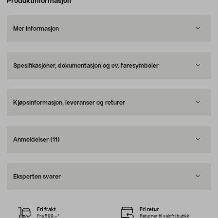
Produktinformasjon
Mer informasjon
Spesifikasjoner, dokumentasjon og ev. faresymboler
Kjøpsinformasjon, leveranser og returer
Anmeldelser
(11)
Eksperten svarer
Fri frakt
Fri retur
Fra 599,–*
Returner til valgfri butikk