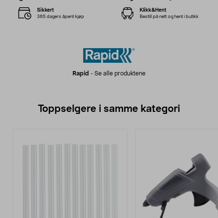
Sikkert
Klikk&Hent
365 dagers åpent kjøp
Bestill på nett og hent i butikk
Rapid
-
Se alle produktene
Toppselgere i samme kategori