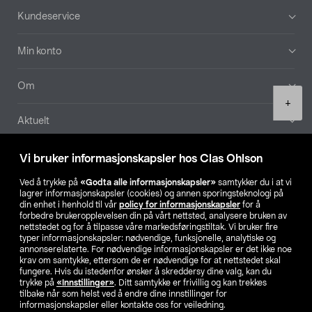
Bunntekst
Kundeservice
Min konto
Om
Product
+
quantity
Aktuelt
Våre selskaper
Vi bruker informasjonskapsler hos Clas Ohlson
Ved å trykke på
«Godta alle informasjonskapsler»
samtykker du i at vi
Finn din butikk
lagrer informasjonskapsler (cookies) og annen sporingsteknologi på
din enhet i henhold til vår
policy for informasjonskapsler
for å
forbedre brukeropplevelsen din på vårt nettsted, analysere bruken av
SE
NO
FI
nettstedet og for å tilpasse våre markedsføringstiltak. Vi bruker fire
typer informasjonskapsler: nødvendige, funksjonelle, analytiske og
annonserelaterte. For nødvendige informasjonskapsler er det ikke noe
krav om samtykke, ettersom de er nødvendige for at nettstedet skal
fungere. Hvis du istedenfor ønsker å skreddersy dine valg, kan du
trykke på
«Innstillinger»
. Ditt samtykke er frivillig og kan trekkes
tilbake når som helst ved å endre dine innstillinger for
informasjonskapsler eller kontakte oss for veiledning.