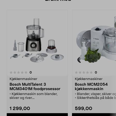
anmeldelser
anmeldelser
0
0
0.0 av 5 stjerner
0.0 av 5 stjerner
Kjøkkenmaskiner
Kjøkkenmaskiner
Bosch MultiTalent 3
Bosch MCM2054
MCM3401M foodprosessor
kjøkkenmaskin
• Kjøkkenmaskin som blander,
• Blander, visper, skiver og
skiver og river.
• Sikkerthetslås på både b
• SmartStorage - oppbevar alle
lokk - sikker i bruk.
tilbehør i bollen.
1 299,00
599,00
• Multifunksjonskniv i rustfritt stål.
• Klarer det meste - hakker, skiver,