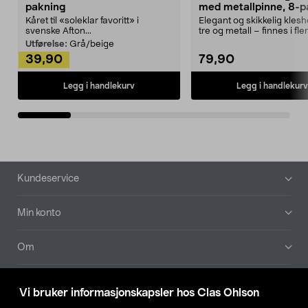
pakning
med metallpinne, 8-p
Kåret til «soleklar favoritt» i
Elegant og skikkelig kles
svenske Afton...
tre og metall – finnes i fle
Kleshe...
Utførelse:
Grå/beige
39,90
79,90
Legg i handlekurv
Legg i handlekurv
Bunntekst
Kundeservice
Min konto
Om
Aktuelt
Vi bruker informasjonskapsler hos Clas Ohlson