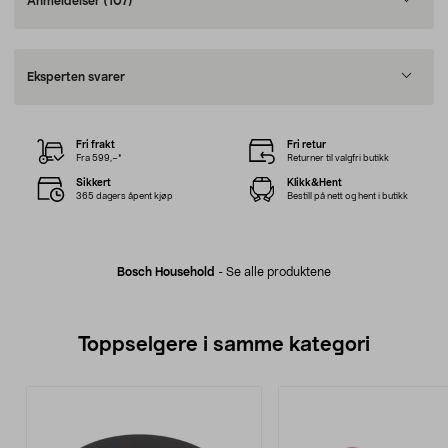
Anmeldelser
(107)
Eksperten svarer
Fri frakt
Fri retur
Fra 599,–*
Returner til valgfri butikk
Sikkert
Klikk&Hent
365 dagers åpent kjøp
Bestill på nett og hent i butikk
Bosch Household
-
Se alle produktene
Toppselgere i samme kategori