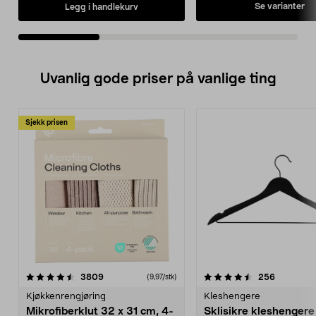
river, mikser m.m.
Se varianter
Legg i handlekurv
Uvanlig gode priser på vanlige ting
Sjekk prisen
4.5av 5 stjerner
anmeldelser
4.5av 5 stjerner
anmeldels
3809
256
(9,97/stk)
Kjøkkenrengjøring
Kleshengere
Mikrofiberklut 32 x 31 cm, 4-
Sklisikre kleshengere 