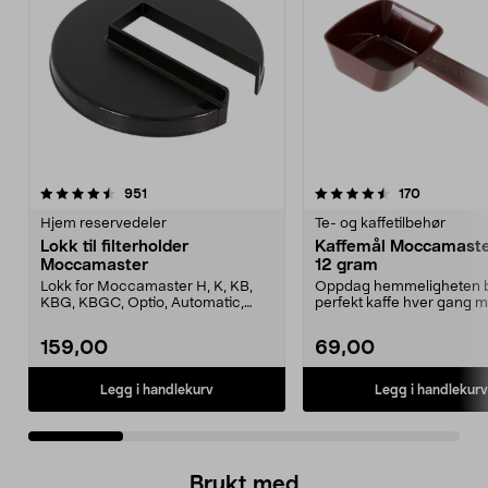
4.5 av 5 stjerner
anmeldelser
4.5 av 5 stjerner
anmeldels
951
170
Hjem reservedeler
Te- og kaffetilbehør
Lokk til filterholder
Kaffemål Moccamaster
Moccamaster
12 gram
Lokk for Moccamaster H, K, KB,
Oppdag hemmeligheten 
KBG, KBGC, Optio, Automatic,
perfekt kaffe hver gang 
Automatic S, Manual ...
denne eksklusive målesskj
159,00
69,00
Legg i handlekurv
Legg i handlekurv
Brukt med