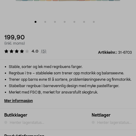
199,90
(inkl. moms)
4.0
(
5
)
Artikkelnr.:
31-6703
Stable, sorter og lek med regnbuens farger.
Regnbue i tre – stableleke som trener opp motorikk og balanseevne.
Trener opp barns evne til å sortere, problemløsningsevne og finmotorikk.
Stabelbar regnbue i barnevennlig design med myke pastellfarger.
Merket med FSC®, merket for ansvarsfullt skogbruk.
Mer informasjon
Butikklager
Nettlager
Henter lagerstatus...
Henter lagerstatus...