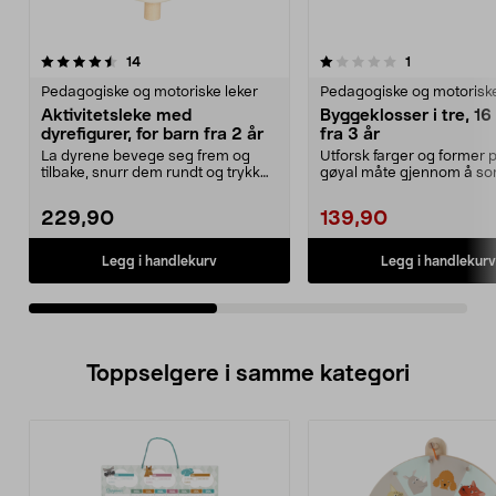
1.0av 5 stjerner
anmeldelser
4.0av 5 stjerner
anmeldelser
14
1
Pedagogiske og motoriske leker
Pedagogiske og motoriske
Aktivitetsleke med
Byggeklosser i tre, 16 
dyrefigurer, for barn fra 2 år
fra 3 år
La dyrene bevege seg frem og
Utforsk farger og former 
tilbake, snurr dem rundt og trykk
gøyal måte gjennom å sor
dem gjennom hulle...
bygge og stable. Se...
229,90
139,90
Legg i handlekurv
Legg i handlekurv
Toppselgere i samme kategori