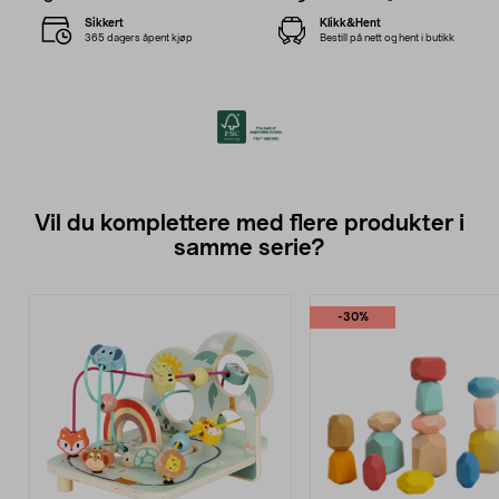
Sikkert
Klikk&Hent
365 dagers åpent kjøp
Bestill på nett og hent i butikk
Vil du komplettere med flere produkter i
samme serie?
-30%