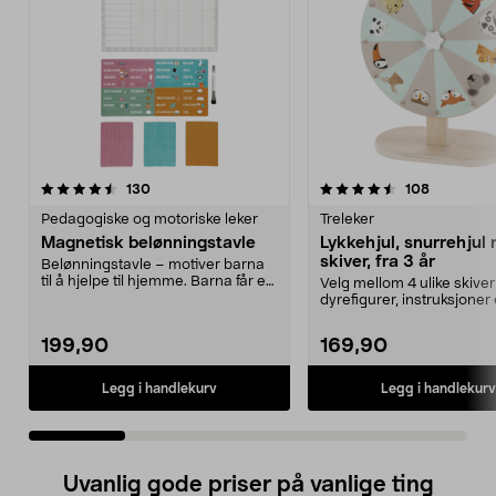
4.5 av 5 stjerner
anmeldelser
4.5 av 5 stjerner
anmeldels
130
108
Pedagogiske og motoriske leker
Treleker
Magnetisk belønningstavle
Lykkehjul, snurrehjul
skiver, fra 3 år
Belønningstavle – motiver barna
til å hjelpe til hjemme. Barna får en
Velg mellom 4 ulike skiver 
stjerne fo...
dyrefigurer, instruksjoner 
din egen...
199,90
169,90
Legg i handlekurv
Legg i handlekurv
Uvanlig gode priser på vanlige ting