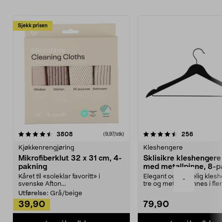
Sjekk prisen
4.5av 5 stjerner
anmeldelser
4.5av 5 stjerner
anmeldels
3808
256
(9,97/stk)
Kjøkkenrengjøring
Kleshengere
Mikrofiberklut 32 x 31 cm, 4-
Sklisikre kleshengere 
pakning
med metallpinne, 8-p
Kåret til «soleklar favoritt» i
Elegant og skikkelig kles
-
svenske Afton...
tre og metall – finnes i fle
Kleshe...
Utførelse:
Grå/beige
39,90
79,90