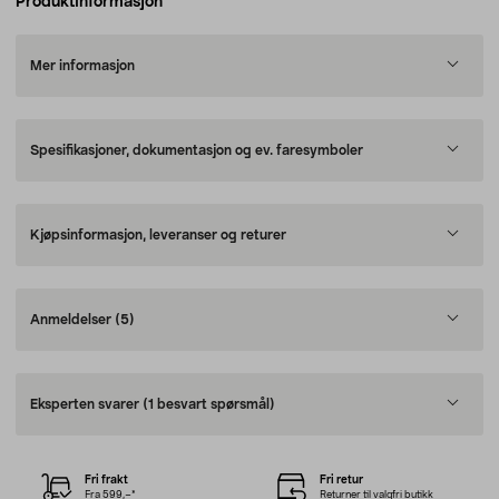
Produktinformasjon
Mer informasjon
Spesifikasjoner, dokumentasjon og ev. faresymboler
Kjøpsinformasjon, leveranser og returer
Anmeldelser
(5)
Eksperten svarer
(1 besvart spørsmål)
Fri frakt
Fri retur
Fra 599,–*
Returner til valgfri butikk