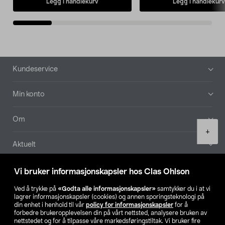
Legg i handlekurv
Legg i handlekurv
Bunntekst
Kundeservice
Min konto
Om
Product
+
quantity
Aktuelt
Våre selskaper
Vi bruker informasjonskapsler hos Clas Ohlson
Ved å trykke på
«Godta alle informasjonskapsler»
samtykker du i at vi
Finn din butikk
lagrer informasjonskapsler (cookies) og annen sporingsteknologi på
din enhet i henhold til vår
policy for informasjonskapsler
for å
forbedre brukeropplevelsen din på vårt nettsted, analysere bruken av
SE
NO
FI
nettstedet og for å tilpasse våre markedsføringstiltak. Vi bruker fire