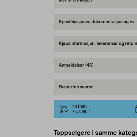
Mer informasjon
Spesifikasjoner, dokumentasjon og ev.
Kjøpsinformasjon, leveranser og retur
Anmeldelser
(46)
Eksperten svarer
Fri frakt
Fra 599,–*
Toppselgere i samme katego