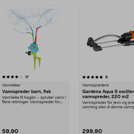
5.0 av 5 stjerner
anmeldelser
4.0 av 5 stjerner
anmeldelser
17
9
Vannleker
Vannspredere
Vannspreder barn, fisk
Gardena Aqua S oscille
vannspreder, 220 m2
Vannleke til hagen – spruter vann i
flere retninger. Vannspreder for
Vannspreder for jevn og pre
barn – akti...
vanning uten å danne vannp
Gardena Aqua S s...
59,90
299,90