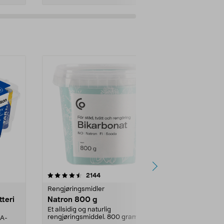
er
4.0av 5 stjerner
anmeldelser
4.5
2144
4
Rengjøringsmidler
Levende lys
tteri
Natron 800 g
Telys steari
prosent ste
Et allsidig og naturlig
rengjøringsmiddel. 800 gram
AA-
100 % stearin