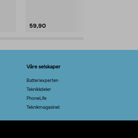
natron – til rengjøring både...
råvarer. Produ
brenner med e
59,90
69,90
Legg i handlekurv
Legg 
Våre selskaper
Batteriexperten
Teknikkdeler
PhoneLife
Teknikmagasinet