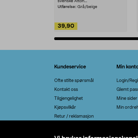
svenske Afton...
Utførelse:
Grå/beige
39,90
Legg i handlekurv
Bunntekst
Kundeservice
Min kont
Ofte stilte spørsmål
Login/Regi
Kontakt oss
Glemt pas
Tilgjengelighet
Mine sider
Kjøpsvilkår
Min ordreh
Retur / reklamasjon
EE-avfall
Cookie policy