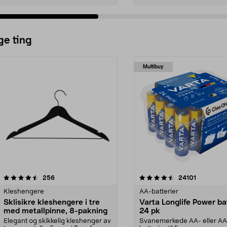
ge ting
Multibuy
4.5av 5 stjerner
anmeldelser
4.5av 5 stjerner
anmeldels
256
24101
Kleshengere
AA-batterier
Sklisikre kleshengere i tre
Varta Longlife Power ba
med metallpinne, 8-pakning
24 pk
Elegant og skikkelig kleshenger av
Svanemerkede AA- eller A