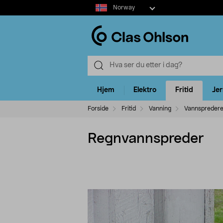
Select
Norway
market
Hjem
Elektro
Fritid
Je
Forside
Fritid
Vanning
Vannspreder
Regnvannspreder