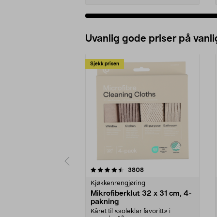
Uvanlig gode priser på vanli
Sjekk prisen
5av 5 stjerner
4.5av 5 stjerner
anmeldelser
3808
Kjøkkenrengjøring
Mikrofiberklut 32 x 31 cm, 4-
pakning
Kåret til «soleklar favoritt» i