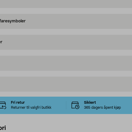
 faresymboler
er
Fri retur
Sikkert
Returner til valgfri butikk
365 dagers åpent kjøp
ri