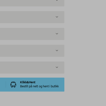
Klikk&Hent
Bestill på nett og hent i butikk