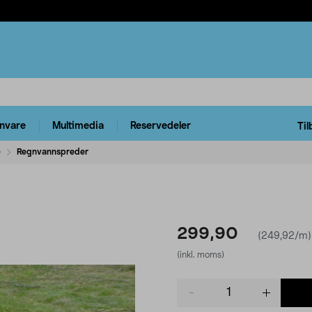
rnvare
Multimedia
Reservedeler
Til
e
Regnvannspreder
299,90
(249,92/m)
(inkl. moms)
Product
quantity