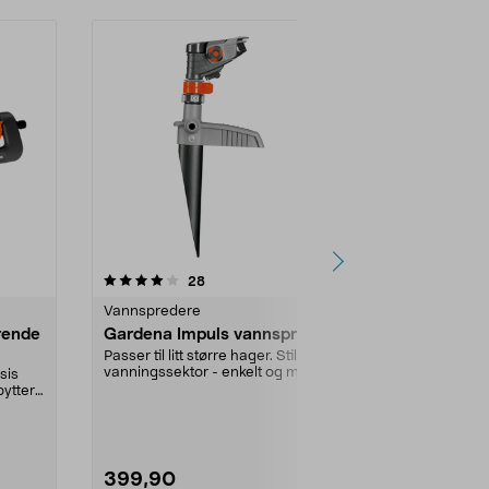
4.0 av 5 stjerner
anmeldelser
5.0
28
3
Vannspredere
Fritid reserve
rende
Gardena Impuls vannspreder
Spreder til
Passer til litt større hager. Still inn
Optimaliser 
vanningssektor - enkelt og med
strålespreder 
sis
presisjon...
vannkanne. Sp
ytter.
399,90
29,90