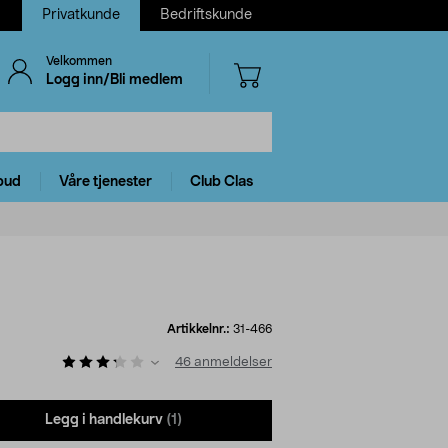
Privatkunde
Bedriftskunde
Velkommen
Logg inn/Bli medlem
bud
Våre tjenester
Club Clas
Artikkelnr.:
31-466
46
anmeldelser
Legg i handlekurv
(1)