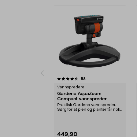
5 av 5 stjerner
4.0 av 5 stjerner
anmeldelser
58
Vannspredere
Gardena AquaZoom
Compact vannspreder
Praktisk Gardena vannspreder.
Sørg for at plen og planter får nok
vann. Juster v...
449,90