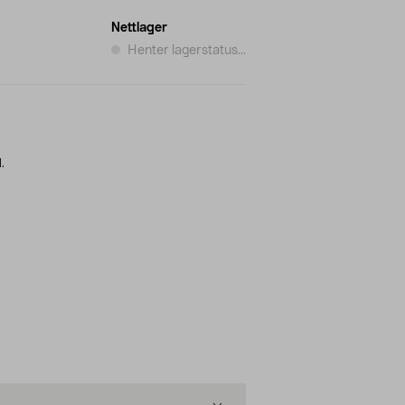
Nettlager
Henter lagerstatus...
.